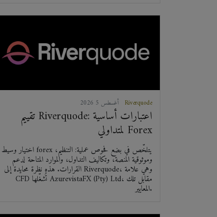
Riverquode
2026 أغسطس 5
تقييم Riverquode: اعتبارات أساسية
لمتداولي Forex
اختيار وسيط forex يتلخّص في بضع فحوص عملية: التنظيم،
وموثوقية المنصة، وتكاليف التداول، والموارد المتاحة لدعم
القرارات. هذه نظرة محايدة إلى Riverquode، وهي علامة
CFD تُشغّلها AzurevistaFX (Pty) Ltd، مقابل تلك
المعايير.