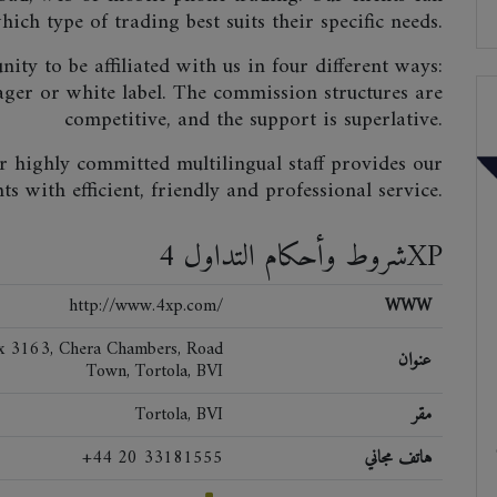
ich type of trading best suits their specific needs.
ty to be affiliated with us in four different ways:
ager or white label. The commission structures are
competitive, and the support is superlative.
ur highly committed multilingual staff provides our
nts with efficient, friendly and professional service.
شروط وأحكام التداول 4XP
http://www.4xp.com/
WWW
ox 3163, Chera Chambers, Road
عنوان
Town, Tortola, BVI
مقر
Tortola, BVI
هاتف مجاني
+44 20 33181555