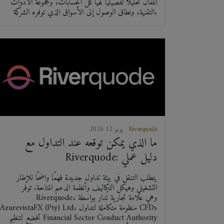
المقال تحليلًا تفصيليًا لهياكل الحسابات، ومجموعة الأدوات
التقنية، ونطاق الوصول إلى الأسواق الذي توفره الشركة.
Riverquode
2026 يونيو 12
ما الذي يمكن توقعه عند التداول مع
Riverquode: دليل عملي
يتطلب التنقل في بيئة تداول جديدة فهمًا واضحًا للإطار
التشغيلي وهيكل التكاليف وأنظمة الدعم المتاحة. توفر
Riverquode، وهي علامة تجارية تُدار بواسطة
AzurevistaFX (Pty) Ltd، منظومة متكاملة لتداول CFDs
تخضع لتنظيم Financial Sector Conduct Authority