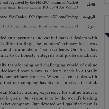
zed and regulated by the FMRRC- Financial Market
اللائحة
enter under license number RU 0394 AA Vv0023
البرمجيات
hone, WebTrader, 4XP Options, 4XP AutoTrading
عنوان
 3163, Chera Chambers, Road Town, Tortola, BVI
ded entrepreneurs and capital market dealers with
d offline trading. The founders’ primary focus was
would be a model of "par excellence. Our focus has
inue to be honesty, integrity and professionalism".
ually transforming and challenging world of online
dedicated team views its clients’ needs in a totally
n is our primary concern. When a client trades with
d that our company has his best interests in mind.
pital Market trading experience for online traders,
nable goals. Our vision is to be the world's leading
arket company. Our devoted and qualified team is