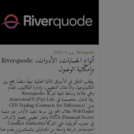
Riverquode
2026 يونيو 12
Riverquode: أنواع الحسابات، الأدوات،
وإمكانية الوصول
يتطلب التنقل في الأسواق المالية العالمية نهجًا منظمًا يجمع بين
التكنولوجيا، والامتثال التنظيمي، وإدارة التكاليف. تقدم
Riverquode، وهي علامة وساطة تابعة لشركة
AzurevistaFX (Pty) Ltd، بيئة تداول متخصصة في
CFD Trading (Contracts for Difference). ومن
خلال الجمع بين سرعة تنفيذ الأوامر عبر منصة WebTrader
وإطار تنظيمي يخضع لإشراف FSCA (Financial Sector
Conduct Authority) في جنوب أفريقيا، تلبي الشركة
احتياجات شريحة واسعة من المتداولين والمستثمرين. يقدم هذا