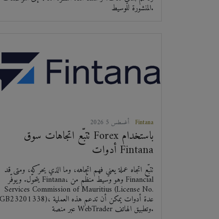
المنشورة للوسيط.
Fintana
2026 أغسطس 5
تتبّع اتجاهات سوق Forex باستخدام
أدوات Fintana
تتبّع اتجاه عملة يعني فهم اتجاهه، وما الذي يحرّكه، ومتى قد
يتحوّل. ويوفّر Fintana، وهو وسيط منظّم من Financial
Services Commission of Mauritius (License No.
GB23201338)، عدة أدوات يمكن أن تدعم هذه العملية
عبر منصة WebTrader وتطبيق الهاتف.