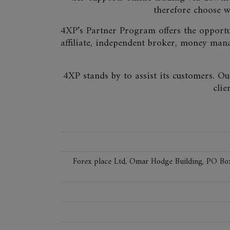
therefore choose wh
4XP’s Partner Program offers the opportuni
affiliate, independent broker, money man
4XP stands by to assist its customers. O
clie
Forex place Ltd, Omar Hodge Building, PO B