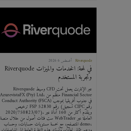
Riverquode
2026 أغسطس 6
Riverquode في لمحة: الخدمات والميزات
وتجربة المستخدم
Riverquode وسيط CFD عبر الإنترنت يعمل تحت
AzurevistaFX (Pty) Ltd، منظّم من Financial Sector
Conduct Authority (FSCA) في جنوب أفريقيا بموجب
ترخيص FSP رقم 52830 (تسجيل CIPC رقم
2020/750823/07). ويقدّم أكثر من 160 أداة عبر
ست فئات أصول من خلال منصة WebTrader العاملة عبر
المتصفح، مع خمسة مستويات حسابات، وحساب demo،
ودعم بثماني لغات. وتستند هذه النظرة العامة إلى المواصفات