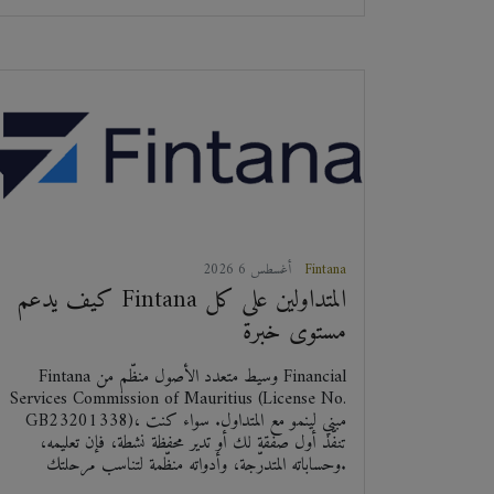
Fintana
2026 أغسطس 6
كيف يدعم Fintana المتداولين على كل
مستوى خبرة
Fintana وسيط متعدد الأصول منظّم من Financial
Services Commission of Mauritius (License No.
GB23201338)، مبني لينمو مع المتداول. سواء كنت
تنفّذ أول صفقة لك أو تدير محفظة نشطة، فإن تعليمه،
وحساباته المتدرّجة، وأدواته منظّمة لتناسب مرحلتك.