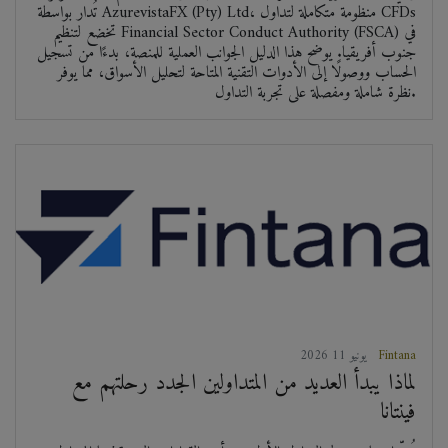
تُدار بواسطة AzurevistaFX (Pty) Ltd، منظومة متكاملة لتداول CFDs
تخضع لتنظيم Financial Sector Conduct Authority (FSCA) في
جنوب أفريقيا. يوضح هذا الدليل الجوانب العملية للمنصة، بدءًا من تسجيل
الحساب ووصولًا إلى الأدوات التقنية المتاحة لتحليل الأسواق، مما يوفر
نظرة شاملة ومفصلة على تجربة التداول.
Fintana
2026 يونيو 11
لماذا يبدأ العديد من المتداولين الجدد رحلتهم مع
فينتانا