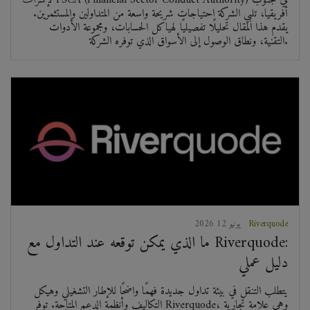
أفريقيا، تلبي الشركة احتياجات شريحة واسعة من المتداولين والمستثمرين.
يقدم هذا المقال تحليلًا تفصيليًا لهياكل الحسابات، ومجموعة الأدوات
التقنية، ونطاق الوصول إلى الأسواق الذي توفره الشركة.
Riverquode
2026 يونيو 12
ما الذي يمكن توقعه عند التداول مع Riverquode:
دليل عملي
يتطلب التنقل في بيئة تداول جديدة فهمًا واضحًا للإطار التشغيلي وهيكل
التكاليف وأنظمة الدعم المتاحة. توفر Riverquode، وهي علامة تجارية