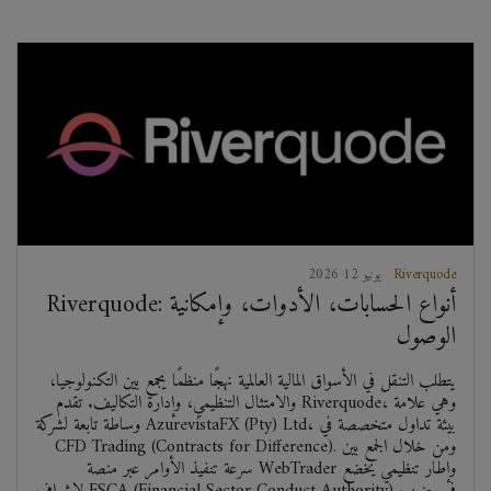
Riverquode
2026 يونيو 12
Riverquode: أنواع الحسابات، الأدوات، وإمكانية
الوصول
يتطلب التنقل في الأسواق المالية العالمية نهجًا منظمًا يجمع بين التكنولوجيا،
والامتثال التنظيمي، وإدارة التكاليف. تقدم Riverquode، وهي علامة
وساطة تابعة لشركة AzurevistaFX (Pty) Ltd، بيئة تداول متخصصة في
CFD Trading (Contracts for Difference). ومن خلال الجمع بين
سرعة تنفيذ الأوامر عبر منصة WebTrader وإطار تنظيمي يخضع
لإشراف FSCA (Financial Sector Conduct Authority) في جنوب