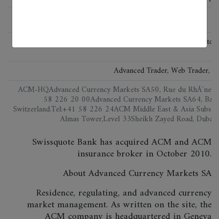
Regulated by the FINMA. The first online forex broker 
Advanced Trader, Web Trader, M
ACM-HQAdvanced Currency Markets SA50, Rue du RhÃ´ne12
58 226 20 00Advanced Currency Markets SA64, Bahnh
Switzerland.Tel:+41 58 226 24ACM Middle East & Asia Subsidi
Almas Tower,Level 33Sheikh Zayed Road, Dubai
Swissquote Bank has acquired ACM and ACM
insurance broker in October 2010.
About Advanced Currency Markets SA
Residence, regulating, and advanced currency
market management. As written on the site, the
ACM company is headquartered in Geneva