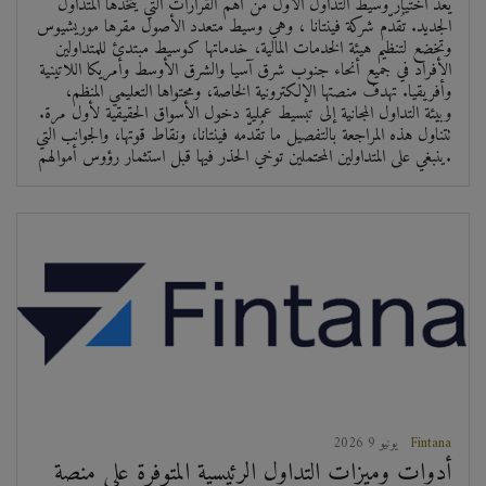
يُعدّ اختيار وسيط التداول الأول من أهم القرارات التي يتخذها المتداول
الجديد. تُقدّم شركة فينتانا ، وهي وسيط متعدد الأصول مقرها موريشيوس
وتخضع لتنظيم هيئة الخدمات المالية، خدماتها كوسيط مبتدئ للمتداولين
الأفراد في جميع أنحاء جنوب شرق آسيا والشرق الأوسط وأمريكا اللاتينية
وأفريقيا. تهدف منصتها الإلكترونية الخاصة، ومحتواها التعليمي المنظم،
وبيئة التداول المجانية إلى تبسيط عملية دخول الأسواق الحقيقية لأول مرة.
تتناول هذه المراجعة بالتفصيل ما تُقدّمه فينتانا، ونقاط قوتها، والجوانب التي
ينبغي على المتداولين المحتملين توخي الحذر فيها قبل استثمار رؤوس أموالهم.
Fintana
2026 يونيو 9
أدوات وميزات التداول الرئيسية المتوفرة على منصة