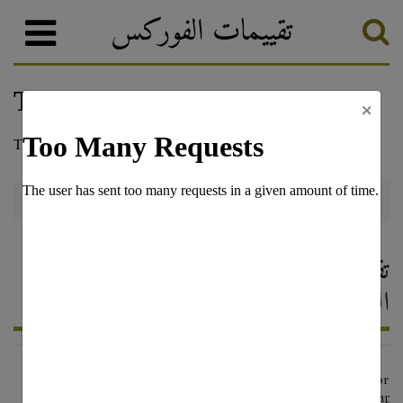
تقييمات الفوركس
×
ACM
وسطاء الفوركس
تصنيف الفوركس
ACM — تقييم وسيط الفوركس ،
التعليقات 2026
markets.com/trading_software/advanced_trader_platform
utm_source=forexratings&utm_medium=728x90en&utm_campaig