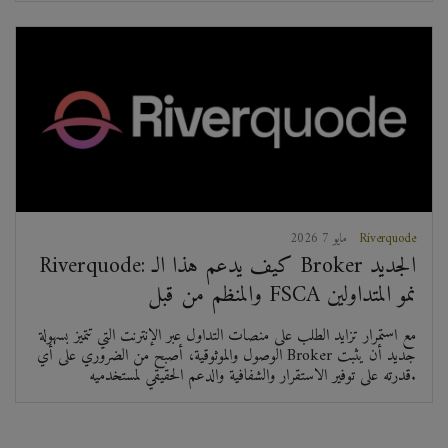
Riverquode
2026 مايو 7
Riverquode: كيف يدعم هذا الـ Broker الجديد
والمنظم من قبل FSCA نمو المتداولين
مع استمرار تزايد الطلب على منصات التداول عبر الإنترنت التي تتميز بسهولة
الوصول والموثوقية، أصبح من الضروري على أي Broker جديد أن يثبت
قدرته على توفير الاستقرار والشفافية والدعم الحقيقي لمستخدميه.