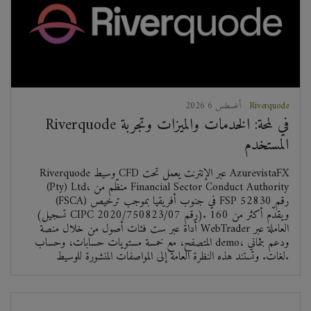
Riverquode
2026 أغسطس 6
Riverquode في لمحة: الخدمات والميزات وتجربة
المستخدم
Riverquode وسيط CFD عبر الإنترنت يعمل تحت AzurevistaFX
(Pty) Ltd، منظّم من Financial Sector Conduct Authority
(FSCA) في جنوب أفريقيا بموجب ترخيص FSP رقم 52830
(تسجيل CIPC رقم 2020/750823/07). ويقدّم أكثر من 160
أداة عبر ست فئات أصول من خلال منصة WebTrader العاملة عبر
المتصفح، مع خمسة مستويات حسابات، وحساب demo، ودعم بثماني
لغات. وتستند هذه النظرة العامة إلى المواصفات المنشورة للوسيط.