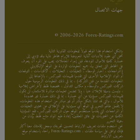
جهات الاتصال
© 2006-2026 Forex-Ratings.com
يشكل استخدام هذا الموقع قبولاً للمعلومات القانونية التالية.
تحمل أي عقود للأدوات المالية المعروضة للإبرام مخاطر عالية وقد تؤدي إلى
خسارة كاملة للأموال المودعة. قبل إجراء المعاملات يجب على المرء أن يتعرف
على المخاطر التي تتعلق بها. جميع المعلومات الواردة على الموقع الإلكتروني
(المراجعات ، أخبار الوسطاء ، التعليقات ، التحليلات ، الاقتباسات ، التوقعات
أو المواد الإعلامية الأخرى التي تقدمها تقييمات الفوركس ، بالإضافة إلى
المعلومات المقدمة من قبل الشركاء) ، بما في ذلك المعلومات الرسومية حول
شركات الفوركس والوسطاء و مكاتب التداول ، مخصصة فقط لأغراض إعلامية
، وليست وسيلة للإعلان عنها ، ولا تتضمن تعليمات مباشرة للاستثمار. لن تكون
تقييمات الفوركس مسؤولة عن أي خسارة ، بما في ذلك خسارة غير محدودة
للأموال ، والتي قد تنشأ بشكل مباشر أو غير مباشر من استخدام هذه المعلومات.
لا يتحمل طاقم التحرير في الموقع أي مسؤولية على الإطلاق عن محتوى التعليقات
أو المراجعات التي يقدمها مستخدمو الموقع حول شركات الفوركس. تقع المسؤولية
الكاملة عن المحتويات على عاتق المعلقين. إعادة طبع المواد متاح فقط بإذن من
هيئة التحرير.
نحن نستخدم ملفات تعريف الارتباط لتحسين تجربتك وجعل إقامتك معنا أكثر
راحة. باستخدام موقع Forex-Ratings.com ، فإنك توافق على سياسة ملفات
تعريف الارتباط.