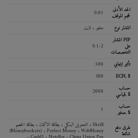
الحد الأدنى
0.01
لحجم الموقف
انتشار نوع
متغير ، ثابت
انتشار PIP
على
0.1-2
التخصصات
تأثير ايجابي
500
300
ECN, $
حساب
2000
قياسي, $
حساب
1
صغير, $
التحويل البنكي ، بطاقة الائتمان ، بطاقة الخصم ، Skrill
طرق دفع
(Moneybookers) ، Perfect Money ، WebMoney
شائعة
، CashU ، Neteller ، China Union Pay