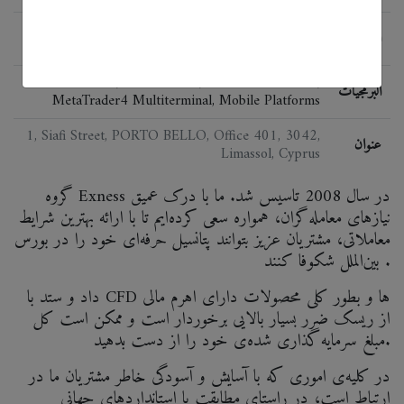
CySEC (Exness (Cy) Ltd), FCA (Exness Europe
اللائحة
Ltd)
MetaTrader4, MetaTrader5, MT4 WebTerminal,
البرمجيات
MetaTrader4 Multiterminal, Mobile Platforms
1, Siafi Street, PORTO BELLO, Office 401, 3042,
عنوان
Limassol, Cyprus
گروه Exness در سال 2008 تاسیس شد. ما با درک عمیق
نیازهای معامله‌گران، همواره سعی کرده‌ایم تا با ارائه بهترین شرایط
معاملاتی، مشتریان عزیز بتوانند پتانسیل حرفه‌ای خود را در بورس
بین‌الملل شکوفا کنند .
داد و ستد با CFD ها و بطور کلی محصولات دارای اهرم مالی
از ریسک ضرر بسیار بالایی برخوردار است و ممکن است کل
مبلغ سرمایه‌گذاری شده‌ی خود را از دست بدهید.
در کلیه‌ی اموری که با آسایش و آسودگی خاطر مشتریان ما در
ارتباط است، در راستای مطابقت با استانداردهای جهانی