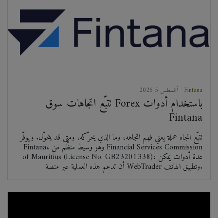
Fintana
2026 أغسطس 5
تتبّع اتجاهات سوق Forex باستخدام أدوات
Fintana
تتبّع اتجاه عملة يعني فهم اتجاهه، وما الذي يحرّكه، ومتى قد يتحوّل. ويوفّر
Fintana، وهو وسيط منظّم من Financial Services Commission
of Mauritius (License No. GB23201338)، عدة أدوات يمكن
أن تدعم هذه العملية عبر منصة WebTrader وتطبيق الهاتف.