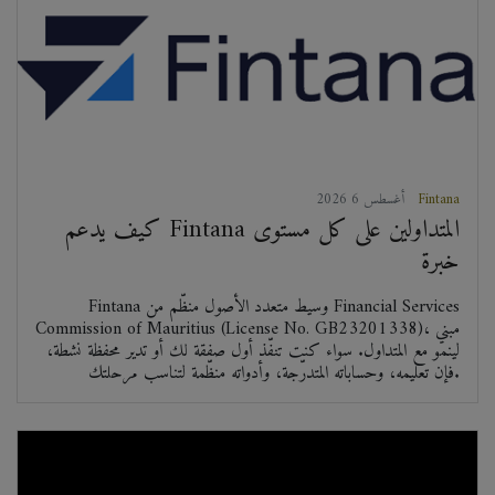
Fintana
2026 أغسطس 6
كيف يدعم Fintana المتداولين على كل مستوى
خبرة
Fintana وسيط متعدد الأصول منظّم من Financial Services
Commission of Mauritius (License No. GB23201338)، مبني
لينمو مع المتداول. سواء كنت تنفّذ أول صفقة لك أو تدير محفظة نشطة،
فإن تعليمه، وحساباته المتدرّجة، وأدواته منظّمة لتناسب مرحلتك.