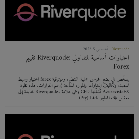
Riverquode
2026 أغسطس 5
تقييم Riverquode: اعتبارات أساسية لمتداولي
Forex
اختيار وسيط forex يتلخّص في بضع فحوص عملية: التنظيم، وموثوقية
المنصة، وتكاليف التداول، والموارد المتاحة لدعم القرارات. هذه نظرة
محايدة إلى Riverquode، وهي علامة CFD تُشغّلها AzurevistaFX
(Pty) Ltd، مقابل تلك المعايير.