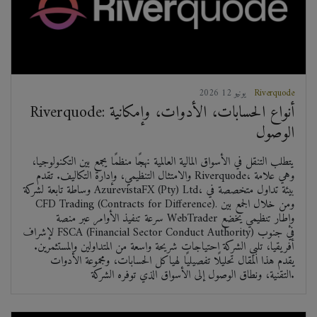
Riverquode
2026 يونيو 12
Riverquode: أنواع الحسابات، الأدوات، وإمكانية
الوصول
يتطلب التنقل في الأسواق المالية العالمية نهجًا منظمًا يجمع بين التكنولوجيا،
والامتثال التنظيمي، وإدارة التكاليف. تقدم Riverquode، وهي علامة
وساطة تابعة لشركة AzurevistaFX (Pty) Ltd، بيئة تداول متخصصة في
CFD Trading (Contracts for Difference). ومن خلال الجمع بين
سرعة تنفيذ الأوامر عبر منصة WebTrader وإطار تنظيمي يخضع
لإشراف FSCA (Financial Sector Conduct Authority) في جنوب
أفريقيا، تلبي الشركة احتياجات شريحة واسعة من المتداولين والمستثمرين.
يقدم هذا المقال تحليلًا تفصيليًا لهياكل الحسابات، ومجموعة الأدوات
التقنية، ونطاق الوصول إلى الأسواق الذي توفره الشركة.