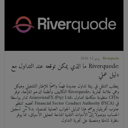
Riverquode
2026 يونيو 12
ما الذي يمكن توقعه عند التداول مع Riverquode:
دليل عملي
يتطلب التنقل في بيئة تداول جديدة فهمًا واضحًا للإطار التشغيلي وهيكل
التكاليف وأنظمة الدعم المتاحة. توفر Riverquode، وهي علامة تجارية
تُدار بواسطة AzurevistaFX (Pty) Ltd، منظومة متكاملة لتداول CFDs
تخضع لتنظيم Financial Sector Conduct Authority (FSCA) في
جنوب أفريقيا. يوضح هذا الدليل الجوانب العملية للمنصة، بدءًا من تسجيل
الحساب ووصولًا إلى الأدوات التقنية المتاحة لتحليل الأسواق، مما يوفر
نظرة شاملة ومفصلة على تجربة التداول.