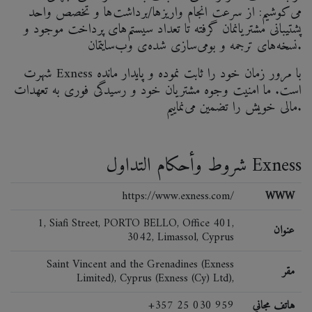
می‌کوشیم: از سرعت انجام واریزها/برداشت‌ها و تخصص واحد
پشتیبانی مشتریانمان گرفته تا تعداد سیستم‌های پرداخت موجود و
نسخه‌های ترجمه و بومی‌سازی شده‌ی وب‌سایتمان.
شهرت Exness با مرور زمان خود را ثابت نموده و پایدار مانده
است. ما امنیت وجوه مشتریان خود و رسیدگی فوری به تعهدات
مالی خویش را تضمین می‌نماییم.
شروط وأحكام التداول Exness
https://www.exness.com/
WWW
1, Siafi Street, PORTO BELLO, Office 401,
عنوان
3042, Limassol, Cyprus
Saint Vincent and the Grenadines (Exness
مقر
Limited), Cyprus (Exness (Cy) Ltd),
هاتف مجاني
+357 25 030 959