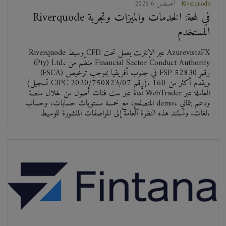
Riverquode
2026 أغسطس 6
Riverquode في لمحة: الخدمات والميزات وتجربة
المستخدم
Riverquode وسيط CFD عبر الإنترنت يعمل تحت AzurevistaFX
(Pty) Ltd، منظّم من Financial Sector Conduct Authority
(FSCA) في جنوب أفريقيا بموجب ترخيص FSP رقم 52830
(تسجيل CIPC رقم 2020/750823/07). ويقدّم أكثر من 160
أداة عبر ست فئات أصول من خلال منصة WebTrader العاملة عبر
المتصفح، مع خمسة مستويات حسابات، وحساب demo، ودعم بثماني
لغات. وتستند هذه النظرة العامة إلى المواصفات المنشورة للوسيط.