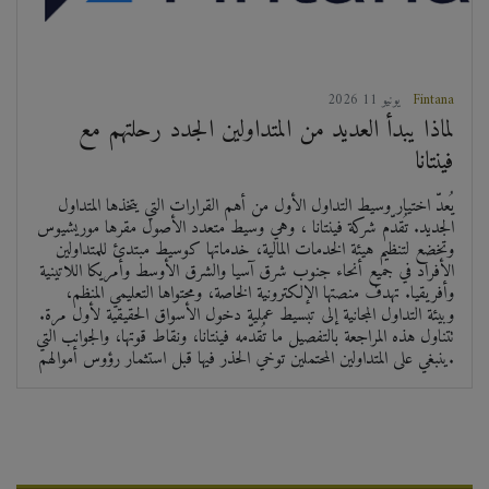
Fintana
2026 يونيو 11
لماذا يبدأ العديد من المتداولين الجدد رحلتهم مع
فينتانا
يُعدّ اختيار وسيط التداول الأول من أهم القرارات التي يتخذها المتداول
الجديد. تُقدّم شركة فينتانا ، وهي وسيط متعدد الأصول مقرها موريشيوس
وتخضع لتنظيم هيئة الخدمات المالية، خدماتها كوسيط مبتدئ للمتداولين
الأفراد في جميع أنحاء جنوب شرق آسيا والشرق الأوسط وأمريكا اللاتينية
وأفريقيا. تهدف منصتها الإلكترونية الخاصة، ومحتواها التعليمي المنظم،
وبيئة التداول المجانية إلى تبسيط عملية دخول الأسواق الحقيقية لأول مرة.
تتناول هذه المراجعة بالتفصيل ما تُقدّمه فينتانا، ونقاط قوتها، والجوانب التي
ينبغي على المتداولين المحتملين توخي الحذر فيها قبل استثمار رؤوس أموالهم.