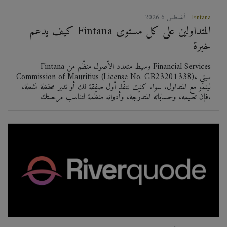
Fintana
2026 أغسطس 6
كيف يدعم Fintana المتداولين على كل مستوى
خبرة
Fintana وسيط متعدد الأصول منظّم من Financial Services
Commission of Mauritius (License No. GB23201338)، مبني
لينمو مع المتداول. سواء كنت تنفّذ أول صفقة لك أو تدير محفظة نشطة،
فإن تعليمه، وحساباته المتدرّجة، وأدواته منظّمة لتناسب مرحلتك.