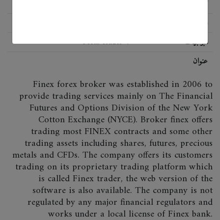
الحالة
اللائحة
البرمجيات
Meta Trader 4
عنوان
Finex forex broker was established in 2006 to
provide trading services mainly on The Financial
Futures and Options Division of the New York
Cotton Exchange (NYCE). Broker finex offers
trading most FINEX contracts and some other
trading assets including shares, futures, precious
metals and CFDs. The company offers its customers
trading on its proprietary trading platform which
is called Finex trader, the web version of the
software is also available. The company is not
regulated by any major financial regulators and
works under a local license of Finex bank.