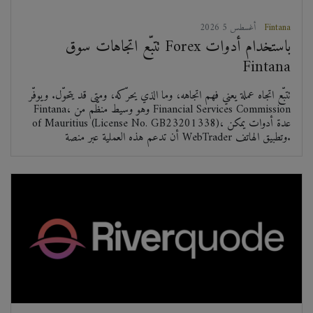
Fintana
2026 أغسطس 5
تتبّع اتجاهات سوق Forex باستخدام أدوات
Fintana
تتبّع اتجاه عملة يعني فهم اتجاهه، وما الذي يحرّكه، ومتى قد يتحوّل. ويوفّر
Fintana، وهو وسيط منظّم من Financial Services Commission
of Mauritius (License No. GB23201338)، عدة أدوات يمكن
أن تدعم هذه العملية عبر منصة WebTrader وتطبيق الهاتف.