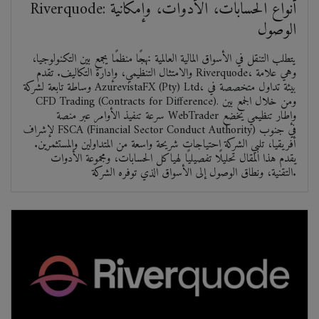
Riverquode: أنواع الحسابات، الأدوات، وإمكانية
الوصول
يتطلب التنقل في الأسواق المالية العالمية نهجًا منظمًا يجمع بين التكنولوجيا،
والامتثال التنظيمي، وإدارة التكاليف. تقدم Riverquode، وهي علامة
وساطة تابعة لشركة AzurevistaFX (Pty) Ltd، بيئة تداول متخصصة في
CFD Trading (Contracts for Difference). ومن خلال الجمع بين
سرعة تنفيذ الأوامر عبر منصة WebTrader وإطار تنظيمي يخضع
لإشراف FSCA (Financial Sector Conduct Authority) في جنوب
أفريقيا، تلبي الشركة احتياجات شريحة واسعة من المتداولين والمستثمرين.
يقدم هذا المقال تحليلًا تفصيليًا لهياكل الحسابات، ومجموعة الأدوات
التقنية، ونطاق الوصول إلى الأسواق الذي توفره الشركة.