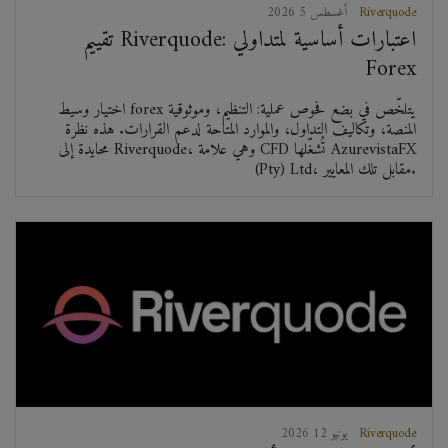
Riverquode
2026 أغسطس 5
تقييم Riverquode: اعتبارات أساسية لمتداولي
Forex
اختيار وسيط forex يتلخّص في بضع فحوص عملية: التنظيم، وموثوقية
المنصة، وتكاليف التداول، والموارد المتاحة لدعم القرارات. هذه نظرة
محايدة إلى Riverquode، وهي علامة CFD تُشغّلها AzurevistaFX
(Pty) Ltd، مقابل تلك المعايير.
Riverquode
2026 يونيو 12