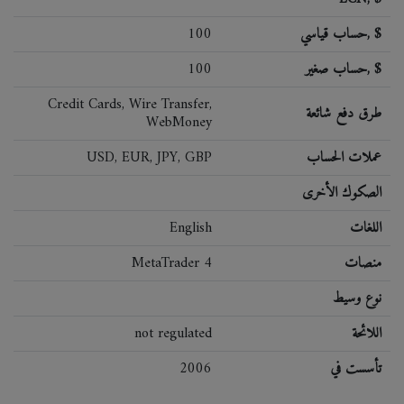
حساب قياسي, $
100
حساب صغير, $
100
Credit Cards, Wire Transfer,
طرق دفع شائعة
WebMoney
عملات الحساب
USD, EUR, JPY, GBP
الصكوك الأخرى
اللغات
English
منصات
MetaTrader 4
نوع وسيط
اللائحة
not regulated
تأسست في
2006