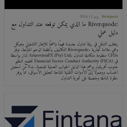
Riverquode
2026 يونيو 12
ما الذي يمكن توقعه عند التداول مع Riverquode:
دليل عملي
يتطلب التنقل في بيئة تداول جديدة فهمًا واضحًا للإطار التشغيلي وهيكل
التكاليف وأنظمة الدعم المتاحة. توفر Riverquode، وهي علامة تجارية
تُدار بواسطة AzurevistaFX (Pty) Ltd، منظومة متكاملة لتداول CFDs
تخضع لتنظيم Financial Sector Conduct Authority (FSCA) في
جنوب أفريقيا. يوضح هذا الدليل الجوانب العملية للمنصة، بدءًا من تسجيل
الحساب ووصولًا إلى الأدوات التقنية المتاحة لتحليل الأسواق، مما يوفر
نظرة شاملة ومفصلة على تجربة التداول.