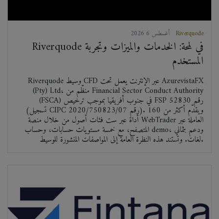
Riverquode
2026 أغسطس 6
Riverquode في لمحة: الخدمات والميزات وتجربة
المستخدم
Riverquode وسيط CFD عبر الإنترنت يعمل تحت AzurevistaFX
(Pty) Ltd، منظّم من Financial Sector Conduct Authority
(FSCA) في جنوب أفريقيا بموجب ترخيص FSP رقم 52830
(تسجيل CIPC رقم 2020/750823/07). ويقدّم أكثر من 160
أداة عبر ست فئات أصول من خلال منصة WebTrader العاملة عبر
المتصفح، مع خمسة مستويات حسابات، وحساب demo، ودعم بثماني
لغات. وتستند هذه النظرة العامة إلى المواصفات المنشورة للوسيط.