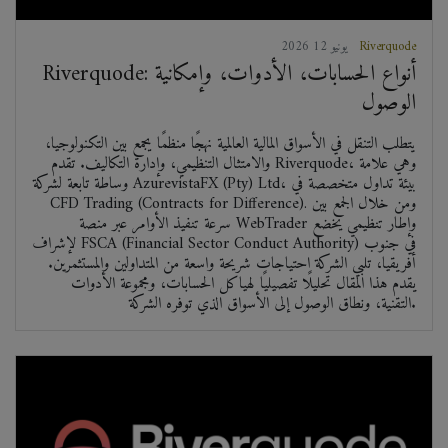
Riverquode
2026 يونيو 12
Riverquode: أنواع الحسابات، الأدوات، وإمكانية
الوصول
يتطلب التنقل في الأسواق المالية العالمية نهجًا منظمًا يجمع بين التكنولوجيا،
والامتثال التنظيمي، وإدارة التكاليف. تقدم Riverquode، وهي علامة
وساطة تابعة لشركة AzurevistaFX (Pty) Ltd، بيئة تداول متخصصة في
CFD Trading (Contracts for Difference). ومن خلال الجمع بين
سرعة تنفيذ الأوامر عبر منصة WebTrader وإطار تنظيمي يخضع
لإشراف FSCA (Financial Sector Conduct Authority) في جنوب
أفريقيا، تلبي الشركة احتياجات شريحة واسعة من المتداولين والمستثمرين.
يقدم هذا المقال تحليلًا تفصيليًا لهياكل الحسابات، ومجموعة الأدوات
التقنية، ونطاق الوصول إلى الأسواق الذي توفره الشركة.