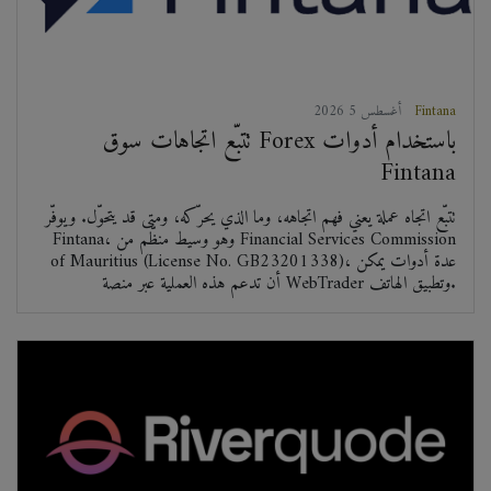
Fintana
2026 أغسطس 5
تتبّع اتجاهات سوق Forex باستخدام أدوات
Fintana
تتبّع اتجاه عملة يعني فهم اتجاهه، وما الذي يحرّكه، ومتى قد يتحوّل. ويوفّر
Fintana، وهو وسيط منظّم من Financial Services Commission
of Mauritius (License No. GB23201338)، عدة أدوات يمكن
أن تدعم هذه العملية عبر منصة WebTrader وتطبيق الهاتف.