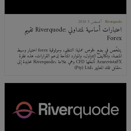
Riverquode
2026 أغسطس 5
تقييم Riverquode: اعتبارات أساسية لمتداولي
Forex
اختيار وسيط forex يتلخّص في بضع فحوص عملية: التنظيم، وموثوقية
المنصة، وتكاليف التداول، والموارد المتاحة لدعم القرارات. هذه نظرة
محايدة إلى Riverquode، وهي علامة CFD تُشغّلها AzurevistaFX
(Pty) Ltd، مقابل تلك المعايير.