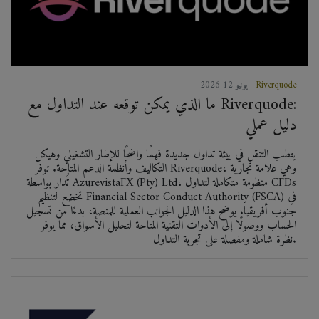
Riverquode
2026 يونيو 12
ما الذي يمكن توقعه عند التداول مع Riverquode:
دليل عملي
يتطلب التنقل في بيئة تداول جديدة فهمًا واضحًا للإطار التشغيلي وهيكل
التكاليف وأنظمة الدعم المتاحة. توفر Riverquode، وهي علامة تجارية
تُدار بواسطة AzurevistaFX (Pty) Ltd، منظومة متكاملة لتداول CFDs
تخضع لتنظيم Financial Sector Conduct Authority (FSCA) في
جنوب أفريقيا. يوضح هذا الدليل الجوانب العملية للمنصة، بدءًا من تسجيل
الحساب ووصولًا إلى الأدوات التقنية المتاحة لتحليل الأسواق، مما يوفر
نظرة شاملة ومفصلة على تجربة التداول.