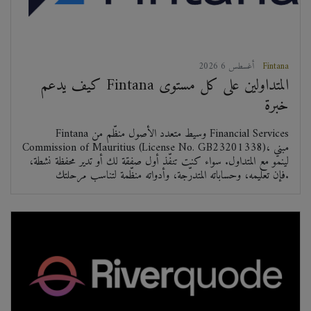
Fintana
2026 أغسطس 6
كيف يدعم Fintana المتداولين على كل مستوى
خبرة
Fintana وسيط متعدد الأصول منظّم من Financial Services
Commission of Mauritius (License No. GB23201338)، مبني
لينمو مع المتداول. سواء كنت تنفّذ أول صفقة لك أو تدير محفظة نشطة،
فإن تعليمه، وحساباته المتدرّجة، وأدواته منظّمة لتناسب مرحلتك.