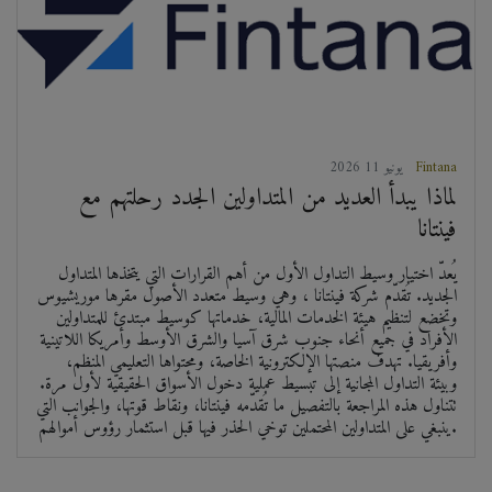
Fintana
2026 يونيو 11
لماذا يبدأ العديد من المتداولين الجدد رحلتهم مع
فينتانا
يُعدّ اختيار وسيط التداول الأول من أهم القرارات التي يتخذها المتداول
الجديد. تُقدّم شركة فينتانا ، وهي وسيط متعدد الأصول مقرها موريشيوس
وتخضع لتنظيم هيئة الخدمات المالية، خدماتها كوسيط مبتدئ للمتداولين
الأفراد في جميع أنحاء جنوب شرق آسيا والشرق الأوسط وأمريكا اللاتينية
وأفريقيا. تهدف منصتها الإلكترونية الخاصة، ومحتواها التعليمي المنظم،
وبيئة التداول المجانية إلى تبسيط عملية دخول الأسواق الحقيقية لأول مرة.
تتناول هذه المراجعة بالتفصيل ما تُقدّمه فينتانا، ونقاط قوتها، والجوانب التي
ينبغي على المتداولين المحتملين توخي الحذر فيها قبل استثمار رؤوس أموالهم.