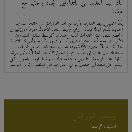
لماذا يبدأ العديد من المتداولين الجدد رحلتهم مع
فينتانا
يُعدّ اختيار وسيط التداول الأول من أهم القرارات التي يتخذها المتداول
الجديد. تُقدّم شركة فينتانا ، وهي وسيط متعدد الأصول مقرها موريشيوس
وتخضع لتنظيم هيئة الخدمات المالية، خدماتها كوسيط مبتدئ للمتداولين
الأفراد في جميع أنحاء جنوب شرق آسيا والشرق الأوسط وأمريكا اللاتينية
وأفريقيا. تهدف منصتها الإلكترونية الخاصة، ومحتواها التعليمي المنظم،
وبيئة التداول المجانية إلى تبسيط عملية دخول الأسواق الحقيقية لأول مرة.
تتناول هذه المراجعة بالتفصيل ما تُقدّمه فينتانا، ونقاط قوتها، والجوانب التي
ينبغي على المتداولين المحتملين توخي الحذر فيها قبل استثمار رؤوس أموالهم.
وسطاء الفوركس
تصنيف الوسطاء