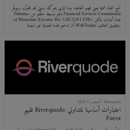
تتبّع اتجاه عملة يعني فهم اتجاهه، وما الذي يحرّكه، ومتى قد يتحوّل. ويوفّر
Fintana، وهو وسيط منظّم من Financial Services Commission
of Mauritius (License No. GB23201338)، عدة أدوات يمكن
أن تدعم هذه العملية عبر منصة WebTrader وتطبيق الهاتف.
Riverquode
2026 أغسطس 5
تقييم Riverquode: اعتبارات أساسية لمتداولي
Forex