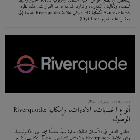
اختيار وسيط forex يتلخّص في بضع فحوص عملية: التنظيم، وموثوقية
المنصة، وتكاليف التداول، والموارد المتاحة لدعم القرارات. هذه نظرة
محايدة إلى Riverquode، وهي علامة CFD تُشغّلها AzurevistaFX
(Pty) Ltd، مقابل تلك المعايير.
Riverquode
2026 يونيو 12
Riverquode: أنواع الحسابات، الأدوات، وإمكانية
الوصول
يتطلب التنقل في الأسواق المالية العالمية نهجًا منظمًا يجمع بين التكنولوجيا،
والامتثال التنظيمي، وإدارة التكاليف. تقدم Riverquode، وهي علامة