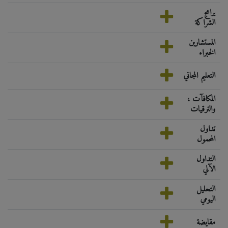
برامج
الشراكة
المستشارين
الخبراء
التعليم المجاني
المكافآت ،
والترقيات
تداول
المحمول
التداول
الآلي
التحليل
اليومي
مقايضة