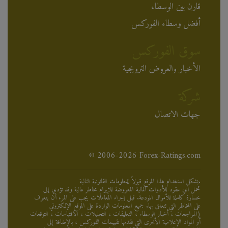
قارن بين الوسطاء
أفضل وسطاء الفوركس
سوق الفوركس
الأخبار والعروض الترويجية
شركة
جهات الاتصال
© 2006-2026 Forex-Ratings.com
يشكل استخدام هذا الموقع قبولاً للمعلومات القانونية التالية.
تحمل أي عقود للأدوات المالية المعروضة للإبرام مخاطر عالية وقد تؤدي إلى
خسارة كاملة للأموال المودعة. قبل إجراء المعاملات يجب على المرء أن يتعرف
على المخاطر التي تتعلق بها. جميع المعلومات الواردة على الموقع الإلكتروني
(المراجعات ، أخبار الوسطاء ، التعليقات ، التحليلات ، الاقتباسات ، التوقعات
أو المواد الإعلامية الأخرى التي تقدمها تقييمات الفوركس ، بالإضافة إلى