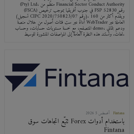
(Pty) Ltd، منظّم من Financial Sector Conduct Authority
(FSCA) في جنوب أفريقيا بموجب ترخيص FSP رقم 52830
(تسجيل CIPC رقم 2020/750823/07). ويقدّم أكثر من 160
أداة عبر ست فئات أصول من خلال منصة WebTrader العاملة عبر
المتصفح، مع خمسة مستويات حسابات، وحساب demo، ودعم بثماني
لغات. وتستند هذه النظرة العامة إلى المواصفات المنشورة للوسيط.
Fintana
2026 أغسطس 5
تتبّع اتجاهات سوق Forex باستخدام أدوات
Fintana