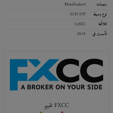
منصات
MetaTrader4
نوع وسيط
ECN STP
اللائحة
CySEC
تأسست في
2010
تقييم FXCC