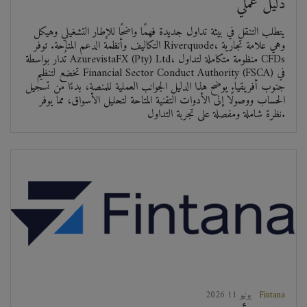
دليل عملي
يتطلب التنقل في بيئة تداول جديدة فهمًا واضحًا للإطار التشغيلي وهيكل
التكاليف وأنظمة الدعم المتاحة. توفر Riverquode، وهي علامة تجارية
تُدار بواسطة AzurevistaFX (Pty) Ltd، منظومة متكاملة لتداول CFDs
تخضع لتنظيم Financial Sector Conduct Authority (FSCA) في
جنوب أفريقيا. يوضح هذا الدليل الجوانب العملية للمنصة، بدءًا من تسجيل
الحساب ووصولًا إلى الأدوات التقنية المتاحة لتحليل الأسواق، مما يوفر
نظرة شاملة ومفصلة على تجربة التداول.
Fintana
2026 يونيو 11