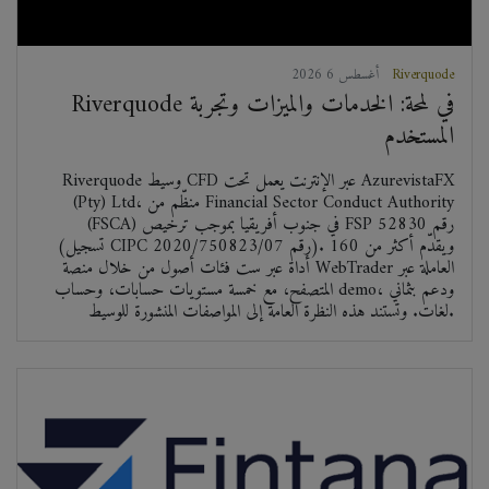
Riverquode
2026 أغسطس 6
Riverquode في لمحة: الخدمات والميزات وتجربة
المستخدم
Riverquode وسيط CFD عبر الإنترنت يعمل تحت AzurevistaFX
(Pty) Ltd، منظّم من Financial Sector Conduct Authority
(FSCA) في جنوب أفريقيا بموجب ترخيص FSP رقم 52830
(تسجيل CIPC رقم 2020/750823/07). ويقدّم أكثر من 160
أداة عبر ست فئات أصول من خلال منصة WebTrader العاملة عبر
المتصفح، مع خمسة مستويات حسابات، وحساب demo، ودعم بثماني
لغات. وتستند هذه النظرة العامة إلى المواصفات المنشورة للوسيط.