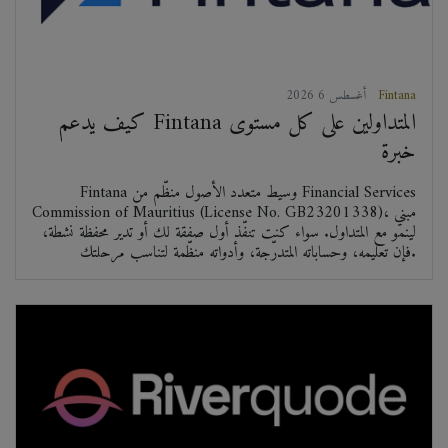
Fintana
2026 أغسطس 6
كيف يدعم Fintana المتداولين على كل مستوى
خبرة
Fintana وسيط متعدد الأصول منظّم من Financial Services
Commission of Mauritius (License No. GB23201338)، مبني
لينمو مع المتداول. سواء كنت تنفّذ أول صفقة لك أو تدير محفظة نشطة،
فإن تعليمه، وحساباته المتدرّجة، وأدواته منظّمة لتناسب مرحلتك.