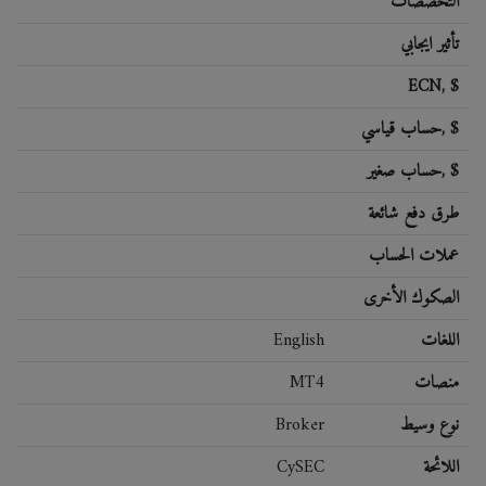
التخصصات
تأثير ايجابي
ECN, $
حساب قياسي, $
حساب صغير, $
طرق دفع شائعة
عملات الحساب
الصكوك الأخرى
اللغات
English
منصات
MT4
نوع وسيط
Broker
اللائحة
CySEC