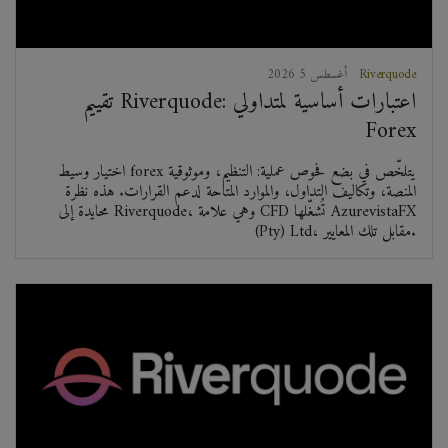
Riverquode
2026 أغسطس 5
تقييم Riverquode: اعتبارات أساسية لمتداولي
Forex
اختيار وسيط forex يتلخّص في بضع فحوص عملية: التنظيم، وموثوقية
المنصة، وتكاليف التداول، والموارد المتاحة لدعم القرارات. هذه نظرة
محايدة إلى Riverquode، وهي علامة CFD تُشغّلها AzurevistaFX
(Pty) Ltd، مقابل تلك المعايير.