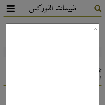
تقييمات الفوركس
×
FxGrow
وسطاء الفوركس
تصنيف الفوركس
FxGrow — تقييم وسيط الفوركس ،
التعليقات 2026
http://fxgrow.com/