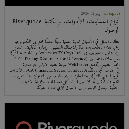
Riverquode
2026 يونيو 12
Riverquode: أنواع الحسابات، الأدوات، وإمكانية
الوصول
يتطلب التنقل في الأسواق المالية العالمية نهجًا منظمًا يجمع بين التكنولوجيا،
والامتثال التنظيمي، وإدارة التكاليف. تقدم Riverquode، وهي علامة
وساطة تابعة لشركة AzurevistaFX (Pty) Ltd، بيئة تداول متخصصة في
CFD Trading (Contracts for Difference). ومن خلال الجمع بين
سرعة تنفيذ الأوامر عبر منصة WebTrader وإطار تنظيمي يخضع
لإشراف FSCA (Financial Sector Conduct Authority) في جنوب
أفريقيا، تلبي الشركة احتياجات شريحة واسعة من المتداولين والمستثمرين.
يقدم هذا المقال تحليلًا تفصيليًا لهياكل الحسابات، ومجموعة الأدوات
التقنية، ونطاق الوصول إلى الأسواق الذي توفره الشركة.