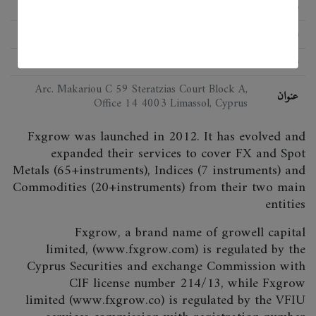
الحالة
اللائحة
CySEC
البرمجيات
MT4
Arc. Makariou C 59 Steratzias Court Block A,
عنوان
Office 14 4003 Limassol, Cyprus
Fxgrow was launched in 2012. It has evolved and
expanded their services to cover FX and Spot
Metals (65+instruments), Indices (7 instruments) and
Commodities (20+instruments) from their two main
entities
Fxgrow, a brand name of growell capital
limited, (www.fxgrow.com) is regulated by the
Cyprus Securities and exchange Commission with
CIF license number 214/13, while Fxgrow
limited (www.fxgrow.co) is regulated by the VFIU