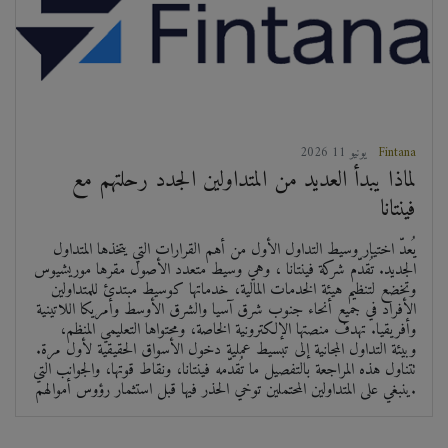
Fintana
2026 يونيو 11
لماذا يبدأ العديد من المتداولين الجدد رحلتهم مع
فينتانا
يُعدّ اختيار وسيط التداول الأول من أهم القرارات التي يتخذها المتداول
الجديد. تُقدّم شركة فينتانا ، وهي وسيط متعدد الأصول مقرها موريشيوس
وتخضع لتنظيم هيئة الخدمات المالية، خدماتها كوسيط مبتدئ للمتداولين
الأفراد في جميع أنحاء جنوب شرق آسيا والشرق الأوسط وأمريكا اللاتينية
وأفريقيا. تهدف منصتها الإلكترونية الخاصة، ومحتواها التعليمي المنظم،
وبيئة التداول المجانية إلى تبسيط عملية دخول الأسواق الحقيقية لأول مرة.
تتناول هذه المراجعة بالتفصيل ما تُقدّمه فينتانا، ونقاط قوتها، والجوانب التي
ينبغي على المتداولين المحتملين توخي الحذر فيها قبل استثمار رؤوس أموالهم.