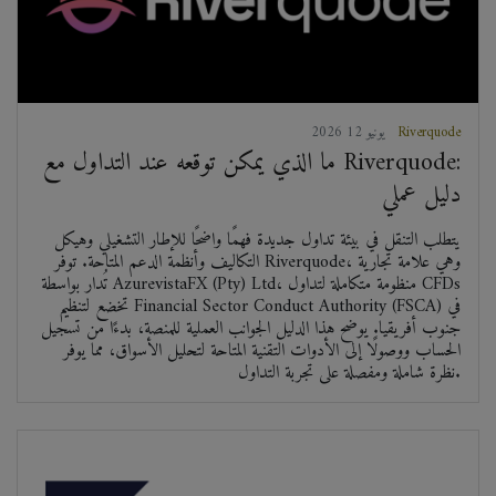
Riverquode
2026 يونيو 12
ما الذي يمكن توقعه عند التداول مع Riverquode:
دليل عملي
يتطلب التنقل في بيئة تداول جديدة فهمًا واضحًا للإطار التشغيلي وهيكل
التكاليف وأنظمة الدعم المتاحة. توفر Riverquode، وهي علامة تجارية
تُدار بواسطة AzurevistaFX (Pty) Ltd، منظومة متكاملة لتداول CFDs
تخضع لتنظيم Financial Sector Conduct Authority (FSCA) في
جنوب أفريقيا. يوضح هذا الدليل الجوانب العملية للمنصة، بدءًا من تسجيل
الحساب ووصولًا إلى الأدوات التقنية المتاحة لتحليل الأسواق، مما يوفر
نظرة شاملة ومفصلة على تجربة التداول.