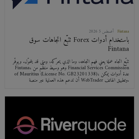
Fintana
2026 أغسطس 5
تتبّع اتجاهات سوق Forex باستخدام أدوات
Fintana
تتبّع اتجاه عملة يعني فهم اتجاهه، وما الذي يحرّكه، ومتى قد يتحوّل. ويوفّر
Fintana، وهو وسيط منظّم من Financial Services Commission
of Mauritius (License No. GB23201338)، عدة أدوات يمكن
أن تدعم هذه العملية عبر منصة WebTrader وتطبيق الهاتف.