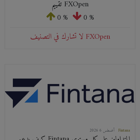
تقييم FXOpen
0 %
0 %
لا تشارك في التصنيف FXOpen
Fintana
2026 أغسطس 6
كيف يدعم Fintana المتداولين على كل مستوى