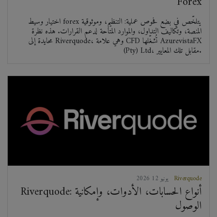
Forex
اختيار وسيط forex يتلخّص في بضع فحوص عملية: التنظيم، وموثوقية
المنصة، وتكاليف التداول، والموارد المتاحة لدعم القرارات. هذه نظرة
محايدة إلى Riverquode، وهي علامة CFD تُشغّلها AzurevistaFX
(Pty) Ltd، مقابل تلك المعايير.
Riverquode
2026 يونيو 12
Riverquode: أنواع الحسابات، الأدوات، وإمكانية
الوصول