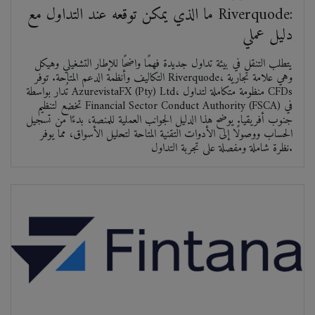
ما الذي يمكن توقعه عند التداول مع Riverquode:
دليل عملي
يتطلب التنقل في بيئة تداول جديدة فهمًا واضحًا للإطار التشغيلي وهيكل
التكاليف وأنظمة الدعم المتاحة. توفر Riverquode، وهي علامة تجارية
تُدار بواسطة AzurevistaFX (Pty) Ltd، منظومة متكاملة لتداول CFDs
تخضع لتنظيم Financial Sector Conduct Authority (FSCA) في
جنوب أفريقيا. يوضح هذا الدليل الجوانب العملية للمنصة، بدءًا من تسجيل
الحساب ووصولًا إلى الأدوات التقنية المتاحة لتحليل الأسواق، مما يوفر
نظرة شاملة ومفصلة على تجربة التداول.