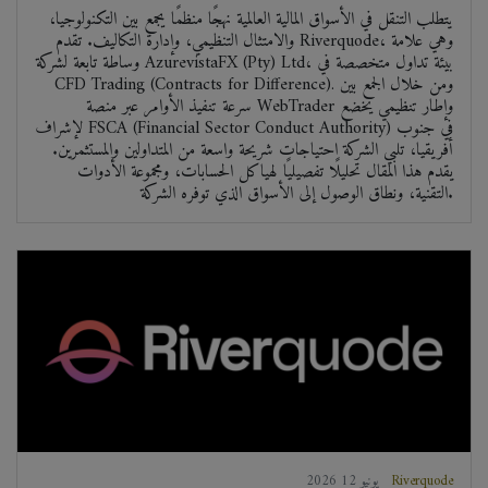
يتطلب التنقل في الأسواق المالية العالمية نهجًا منظمًا يجمع بين التكنولوجيا،
والامتثال التنظيمي، وإدارة التكاليف. تقدم Riverquode، وهي علامة
وساطة تابعة لشركة AzurevistaFX (Pty) Ltd، بيئة تداول متخصصة في
CFD Trading (Contracts for Difference). ومن خلال الجمع بين
سرعة تنفيذ الأوامر عبر منصة WebTrader وإطار تنظيمي يخضع
لإشراف FSCA (Financial Sector Conduct Authority) في جنوب
أفريقيا، تلبي الشركة احتياجات شريحة واسعة من المتداولين والمستثمرين.
يقدم هذا المقال تحليلًا تفصيليًا لهياكل الحسابات، ومجموعة الأدوات
التقنية، ونطاق الوصول إلى الأسواق الذي توفره الشركة.
Riverquode
2026 يونيو 12