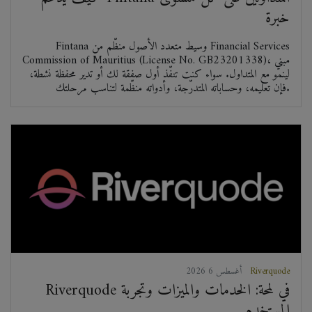
خبرة
Fintana وسيط متعدد الأصول منظّم من Financial Services
Commission of Mauritius (License No. GB23201338)، مبني
لينمو مع المتداول. سواء كنت تنفّذ أول صفقة لك أو تدير محفظة نشطة،
فإن تعليمه، وحساباته المتدرّجة، وأدواته منظّمة لتناسب مرحلتك.
Riverquode
2026 أغسطس 6
Riverquode في لمحة: الخدمات والميزات وتجربة
المستخدم