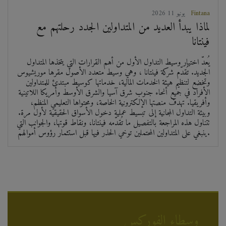
Fintana
2026 يونيو 11
لماذا يبدأ العديد من المتداولين الجدد رحلتهم مع
فينتانا
يُعدّ اختيار وسيط التداول الأول من أهم القرارات التي يتخذها المتداول
الجديد. تُقدّم شركة فينتانا ، وهي وسيط متعدد الأصول مقرها موريشيوس
وتخضع لتنظيم هيئة الخدمات المالية، خدماتها كوسيط مبتدئ للمتداولين
الأفراد في جميع أنحاء جنوب شرق آسيا والشرق الأوسط وأمريكا اللاتينية
وأفريقيا. تهدف منصتها الإلكترونية الخاصة، ومحتواها التعليمي المنظم،
وبيئة التداول المجانية إلى تبسيط عملية دخول الأسواق الحقيقية لأول مرة.
تتناول هذه المراجعة بالتفصيل ما تُقدّمه فينتانا، ونقاط قوتها، والجوانب التي
ينبغي على المتداولين المحتملين توخي الحذر فيها قبل استثمار رؤوس أموالهم.
وسطاء الفوركس