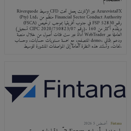
Riverquode وسيط CFD عبر الإنترنت يعمل تحت AzurevistaFX
(Pty) Ltd، منظّم من Financial Sector Conduct Authority
(FSCA) في جنوب أفريقيا بموجب ترخيص FSP رقم 52830
(تسجيل CIPC رقم 2020/750823/07). ويقدّم أكثر من 160
أداة عبر ست فئات أصول من خلال منصة WebTrader العاملة عبر
المتصفح، مع خمسة مستويات حسابات، وحساب demo، ودعم بثماني
لغات. وتستند هذه النظرة العامة إلى المواصفات المنشورة للوسيط.
Fintana
2026 أغسطس 5