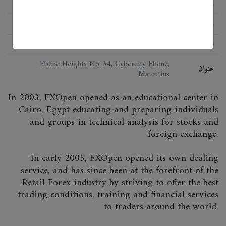
الحالة
اللائحة
FSPR, ASIC
البرمجيات
Meta Trader 4
Ebene Heights No 34, Cybercity Ebene,
عنوان
Mauritius
In 2003, FXOpen opened as an educational center in
Cairo, Egypt educating and preparing individuals
and groups in technical analysis for stocks and
foreign exchange.
In early 2005, FXOpen opened its own dealing
service, and has since been at the forefront of the
Retail Forex industry by striving to offer the best
trading conditions, training and financial services
to traders around the world.