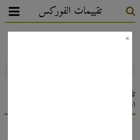
تقييمات الفوركس
×
FXOpen
وسطاء الفوركس
تصنيف الفوركس
FXOpen — تقييم وسيط الفوركس ،
التعليقات 2026
http://www.fxopen.com/