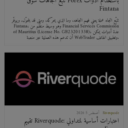
تتبّع اتجاهات سوق Forex باستخدام أدوات
Fintana
تتبّع اتجاه عملة يعني فهم اتجاهه، وما الذي يحرّكه، ومتى قد يتحوّل. ويوفّر
Fintana، وهو وسيط منظّم من Financial Services Commission
of Mauritius (License No. GB23201338)، عدة أدوات يمكن
أن تدعم هذه العملية عبر منصة WebTrader وتطبيق الهاتف.
Riverquode
2026 أغسطس 5
تقييم Riverquode: اعتبارات أساسية لمتداولي