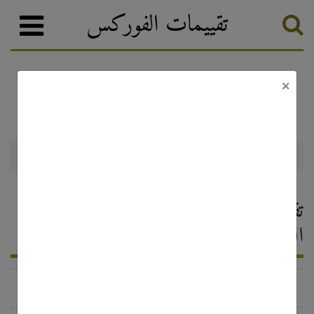
تقييمات الفوركس
×
FXTG
وسطاء الفوركس
تصنيف الفوركس
FXTG — تقييم وسيط الفوركس ،
التعليقات 2026
http://www.fxtg.com/