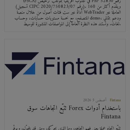
(FSCA) في جنوب أفريقيا بموجب ترخيص FSP رقم 52830
(تسجيل CIPC رقم 2020/750823/07). ويقدّم أكثر من 160
أداة عبر ست فئات أصول من خلال منصة WebTrader العاملة عبر
المتصفح، مع خمسة مستويات حسابات، وحساب demo، ودعم بثماني
لغات. وتستند هذه النظرة العامة إلى المواصفات المنشورة للوسيط.
Fintana
2026 أغسطس 5
تتبّع اتجاهات سوق Forex باستخدام أدوات
Fintana
تتبّع اتجاه عملة يعني فهم اتجاهه، وما الذي يحرّكه، ومتى قد يتحوّل. ويوفّر