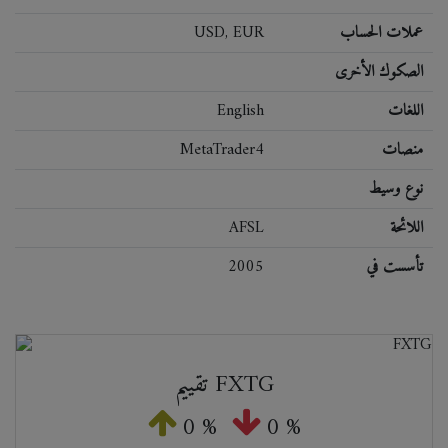
عملات الحساب
USD, EUR
الصكوك الأخرى
اللغات
English
منصات
MetaTrader4
نوع وسيط
اللائحة
AFSL
تأسست في
2005
تقييم FXTG
0 %
0 %