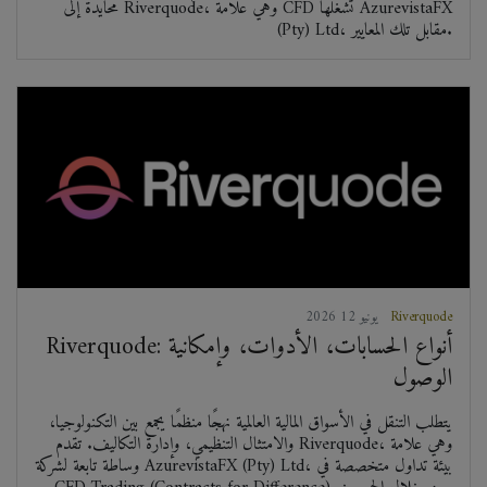
محايدة إلى Riverquode، وهي علامة CFD تُشغّلها AzurevistaFX
(Pty) Ltd، مقابل تلك المعايير.
Riverquode
2026 يونيو 12
Riverquode: أنواع الحسابات، الأدوات، وإمكانية
الوصول
يتطلب التنقل في الأسواق المالية العالمية نهجًا منظمًا يجمع بين التكنولوجيا،
والامتثال التنظيمي، وإدارة التكاليف. تقدم Riverquode، وهي علامة
وساطة تابعة لشركة AzurevistaFX (Pty) Ltd، بيئة تداول متخصصة في