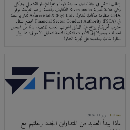
يتطلب التنقل في بيئة تداول جديدة فهمًا واضحًا للإطار التشغيلي وهيكل
التكاليف وأنظمة الدعم المتاحة. توفر Riverquode، وهي علامة تجارية
تُدار بواسطة AzurevistaFX (Pty) Ltd، منظومة متكاملة لتداول CFDs
تخضع لتنظيم Financial Sector Conduct Authority (FSCA) في
جنوب أفريقيا. يوضح هذا الدليل الجوانب العملية للمنصة، بدءًا من تسجيل
الحساب ووصولًا إلى الأدوات التقنية المتاحة لتحليل الأسواق، مما يوفر
نظرة شاملة ومفصلة على تجربة التداول.
Fintana
2026 يونيو 11
لماذا يبدأ العديد من المتداولين الجدد رحلتهم مع