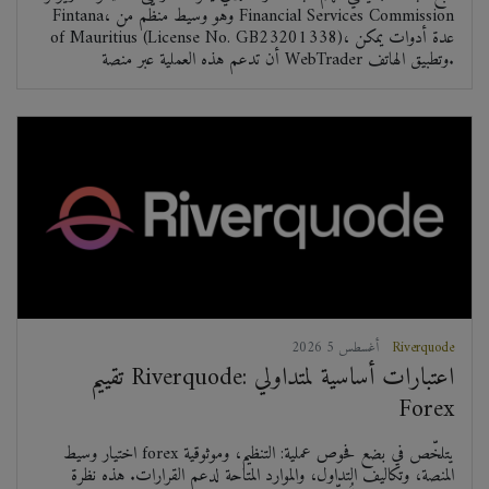
Fintana، وهو وسيط منظّم من Financial Services Commission
of Mauritius (License No. GB23201338)، عدة أدوات يمكن
أن تدعم هذه العملية عبر منصة WebTrader وتطبيق الهاتف.
Riverquode
2026 أغسطس 5
تقييم Riverquode: اعتبارات أساسية لمتداولي
Forex
اختيار وسيط forex يتلخّص في بضع فحوص عملية: التنظيم، وموثوقية
المنصة، وتكاليف التداول، والموارد المتاحة لدعم القرارات. هذه نظرة