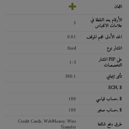
اللجان
الأرقام بعد النقطة في
5
علامات الاقتباس
الحد الأدنى لحجم الموقف
0.01
انتشار نوع
fixed
انتشار PIP على
1-3
التخصصات
تأثير ايجابي
300:1
ECN, $
حساب قياسي, $
100
حساب صغير, $
100
Credit Cards, WebMoney, Wire
طرق دفع شائعة
Transfer