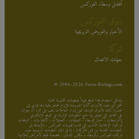
أفضل وسطاء الفوركس
سوق الفوركس
الأخبار والعروض الترويجية
شركة
جهات الاتصال
© 2006-2026 Forex-Ratings.com
يشكل استخدام هذا الموقع قبولاً للمعلومات القانونية التالية.
تحمل أي عقود للأدوات المالية المعروضة للإبرام مخاطر عالية وقد تؤدي إلى
خسارة كاملة للأموال المودعة. قبل إجراء المعاملات يجب على المرء أن يتعرف
على المخاطر التي تتعلق بها. جميع المعلومات الواردة على الموقع الإلكتروني
(المراجعات ، أخبار الوسطاء ، التعليقات ، التحليلات ، الاقتباسات ، التوقعات
أو المواد الإعلامية الأخرى التي تقدمها تقييمات الفوركس ، بالإضافة إلى
المعلومات المقدمة من قبل الشركاء) ، بما في ذلك المعلومات الرسومية حول
شركات الفوركس والوسطاء و مكاتب التداول ، مخصصة فقط لأغراض إعلامية