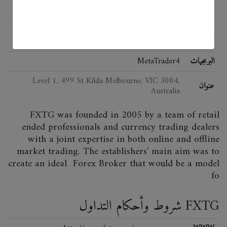
الحالة
ForexTG Pty Ltd regulated in Australia since
اللائحة
2005; AFSL No. 290108
البرمجيات
MetaTrader4
Level 1, 499 St Kilda Melbourne, VIC 3004,
عنوان
Australia
FXTG was founded in 2005 by a team of retail
ended professionals and currency trading dealers
with a joint expertise in both online and offline
market trading. The establishers' main aim was to
create an ideal Forex Broker that would be a model
fo
شروط وأحكام التداول FXTG