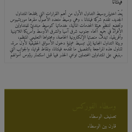
فينتانا
يُعدّ اختيار وسيط التداول الأول من أهم القرارات التي يتخذها المتداول
الجديد. تُقدّم شركة فينتانا ، وهي وسيط متعدد الأصول مقرها موريشيوس
وتخضع لتنظيم هيئة الخدمات المالية، خدماتها كوسيط مبتدئ للمتداولين
الأفراد في جميع أنحاء جنوب شرق آسيا والشرق الأوسط وأمريكا اللاتينية
وأفريقيا. تهدف منصتها الإلكترونية الخاصة، ومحتواها التعليمي المنظم،
وبيئة التداول المجانية إلى تبسيط عملية دخول الأسواق الحقيقية لأول مرة.
تتناول هذه المراجعة بالتفصيل ما تُقدّمه فينتانا، ونقاط قوتها، والجوانب التي
ينبغي على المتداولين المحتملين توخي الحذر فيها قبل استثمار رؤوس أموالهم.
وسطاء الفوركس
تصنيف الوسطاء
قارن بين الوسطاء