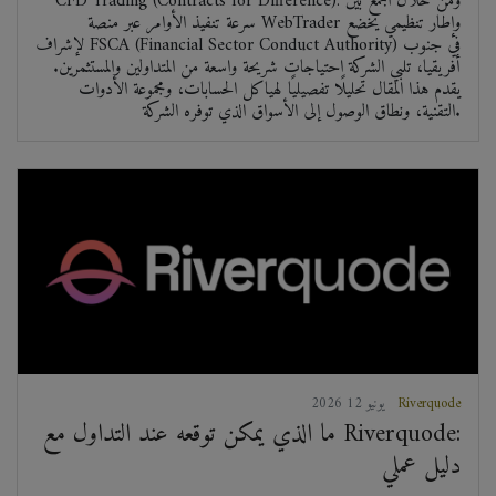
CFD Trading (Contracts for Difference). ومن خلال الجمع بين
سرعة تنفيذ الأوامر عبر منصة WebTrader وإطار تنظيمي يخضع
لإشراف FSCA (Financial Sector Conduct Authority) في جنوب
أفريقيا، تلبي الشركة احتياجات شريحة واسعة من المتداولين والمستثمرين.
يقدم هذا المقال تحليلًا تفصيليًا لهياكل الحسابات، ومجموعة الأدوات
التقنية، ونطاق الوصول إلى الأسواق الذي توفره الشركة.
Riverquode
2026 يونيو 12
ما الذي يمكن توقعه عند التداول مع Riverquode:
دليل عملي