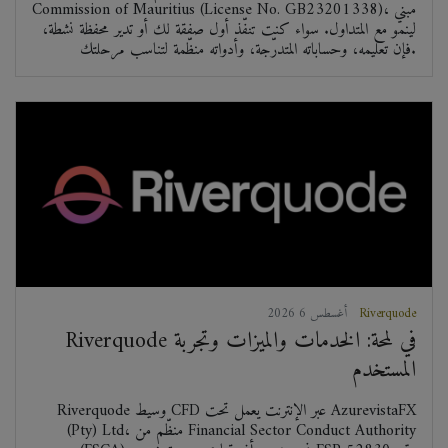
Commission of Mauritius (License No. GB23201338)، مبني
لينمو مع المتداول. سواء كنت تنفّذ أول صفقة لك أو تدير محفظة نشطة،
فإن تعليمه، وحساباته المتدرّجة، وأدواته منظّمة لتناسب مرحلتك.
Riverquode
2026 أغسطس 6
Riverquode في لمحة: الخدمات والميزات وتجربة
المستخدم
Riverquode وسيط CFD عبر الإنترنت يعمل تحت AzurevistaFX
(Pty) Ltd، منظّم من Financial Sector Conduct Authority