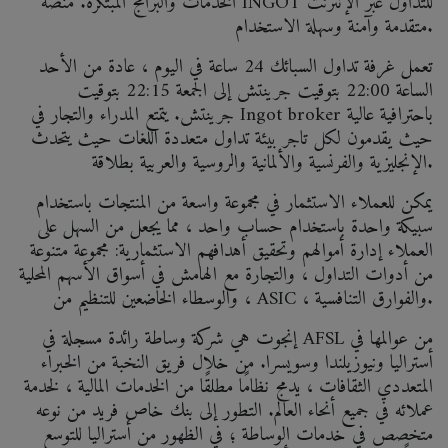
الخدمات والبرامج المبتكرة. منصة INGOT للتداول عبر الإنترنت
متقدمة وآمنة وسهلة الاستخدام.
تعمل غرفة تداول السبائك 24 ساعة في اليوم ، عادة من الأحد
الساعة 22:00 بتوقيت جرينتش إلى الجمعة 22:15 بتوقيت
جرينتش. يتمتع المدراء والتجار في Ingot broker باحترافية عالية
حيث يقدمون لكل تاجر بيئة تداول متعددة اللغات حيث يتحدث
الإنجليزية والفرنسية والألمانية والروسية والعربية بطلاقة.
يمكن للعملاء الاستثمار في مجموعة واسعة من المنتجات باستخدام
سبيكة واحدة باستخدام حساب واحد ، مما يجعل من السهل على
العملاء إدارة أموالهم وتحقيق أهدافهم الاستثمارية: مجموعة متنوعة
من أدوات التداول ، والتجارة مع الهامش في أسواق الأسهم المحلية
، والوسطاء الخاضعين للتنظيم من ASIC ، والفوارق التنافسية.
إنجوت هي شركة وساطة رائدة مسجلة في AFSL من عوالمها في
أستراليا ونيوزيلندا وسويسرا. من خلال فريق النخبة من الخبراء
المتعددي الثقافات ، يدمج نظامًا مطلقًا من الخدمات المالية ، لخدمة
عملائه في جميع أنحاء العالم. التطور إلى بنك خاص فريد من نوعه
متخصص في خدمات الوساطة ؛ في الظهور من أستراليا للتوسع