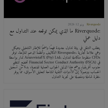
Riverquode
2026 يونيو 12
ما الذي يمكن توقعه عند التداول مع Riverquode:
دليل عملي
يتطلب التنقل في بيئة تداول جديدة فهمًا واضحًا للإطار التشغيلي وهيكل
التكاليف وأنظمة الدعم المتاحة. توفر Riverquode، وهي علامة تجارية
تُدار بواسطة AzurevistaFX (Pty) Ltd، منظومة متكاملة لتداول CFDs
تخضع لتنظيم Financial Sector Conduct Authority (FSCA) في
جنوب أفريقيا. يوضح هذا الدليل الجوانب العملية للمنصة، بدءًا من تسجيل
الحساب ووصولًا إلى الأدوات التقنية المتاحة لتحليل الأسواق، مما يوفر
نظرة شاملة ومفصلة على تجربة التداول.