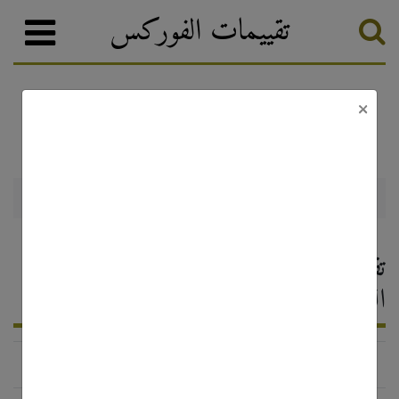
تقييمات الفوركس
×
INGOT
وسطاء الفوركس
تصنيف الفوركس
INGOT — تقييم وسيط الفوركس ،
التعليقات 2026
http://www.ingotbrokers.com/ru