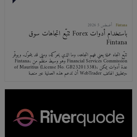
Fintana
2026 أغسطس 5
تتبّع اتجاهات سوق Forex باستخدام أدوات
Fintana
تتبّع اتجاه عملة يعني فهم اتجاهه، وما الذي يحرّكه، ومتى قد يتحوّل. ويوفّر
Fintana، وهو وسيط منظّم من Financial Services Commission
of Mauritius (License No. GB23201338)، عدة أدوات يمكن
أن تدعم هذه العملية عبر منصة WebTrader وتطبيق الهاتف.