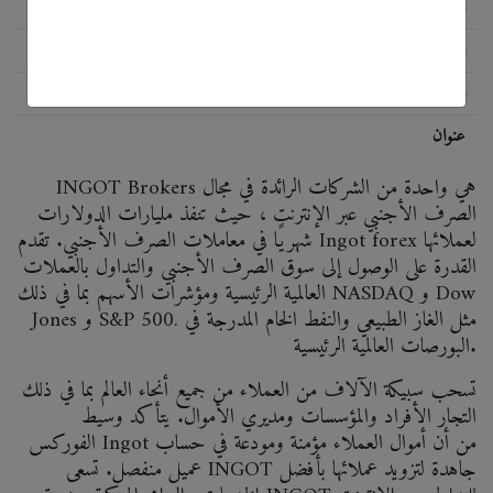
الحالة
اللائحة
البرمجيات
Meta Trader 4
عنوان
INGOT Brokers هي واحدة من الشركات الرائدة في مجال
الصرف الأجنبي عبر الإنترنت ، حيث تنفذ مليارات الدولارات
شهريًا في معاملات الصرف الأجنبي. تقدم Ingot forex لعملائها
القدرة على الوصول إلى سوق الصرف الأجنبي والتداول بالعملات
العالمية الرئيسية ومؤشرات الأسهم بما في ذلك NASDAQ و Dow
Jones و S&P 500. مثل الغاز الطبيعي والنفط الخام المدرجة في
البورصات العالمية الرئيسية.
تسحب سبيكة الآلاف من العملاء من جميع أنحاء العالم بما في ذلك
التجار الأفراد والمؤسسات ومديري الأموال. يتأكد وسيط
الفوركس Ingot من أن أموال العملاء مؤمنة ومودعة في حساب
عميل منفصل. تسعى INGOT جاهدة لتزويد عملائها بأفضل