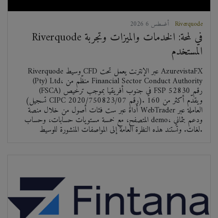
Riverquode
2026 أغسطس 6
Riverquode في لمحة: الخدمات والميزات وتجربة
المستخدم
Riverquode وسيط CFD عبر الإنترنت يعمل تحت AzurevistaFX
(Pty) Ltd، منظّم من Financial Sector Conduct Authority
(FSCA) في جنوب أفريقيا بموجب ترخيص FSP رقم 52830
(تسجيل CIPC رقم 2020/750823/07). ويقدّم أكثر من 160
أداة عبر ست فئات أصول من خلال منصة WebTrader العاملة عبر
المتصفح، مع خمسة مستويات حسابات، وحساب demo، ودعم بثماني
لغات. وتستند هذه النظرة العامة إلى المواصفات المنشورة للوسيط.