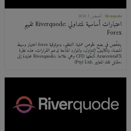
Riverquode
2026 أغسطس 5
تقييم Riverquode: اعتبارات أساسية لمتداولي
Forex
اختيار وسيط forex يتلخّص في بضع فحوص عملية: التنظيم، وموثوقية
المنصة، وتكاليف التداول، والموارد المتاحة لدعم القرارات. هذه نظرة
محايدة إلى Riverquode، وهي علامة CFD تُشغّلها AzurevistaFX
(Pty) Ltd، مقابل تلك المعايير.