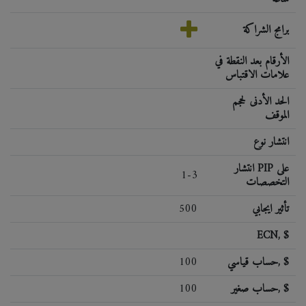
برامج الشراكة
الأرقام بعد النقطة في
علامات الاقتباس
الحد الأدنى لحجم
الموقف
انتشار نوع
انتشار PIP على
1-3
التخصصات
تأثير ايجابي
500
ECN, $
حساب قياسي, $
100
حساب صغير, $
100