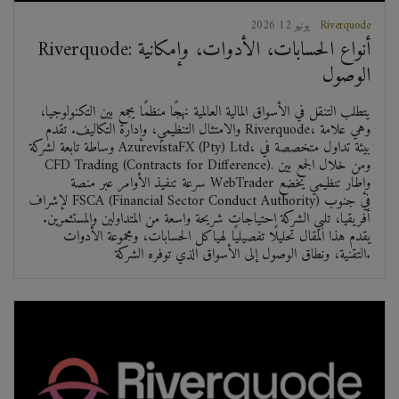
Riverquode
2026 يونيو 12
Riverquode: أنواع الحسابات، الأدوات، وإمكانية
الوصول
يتطلب التنقل في الأسواق المالية العالمية نهجًا منظمًا يجمع بين التكنولوجيا،
والامتثال التنظيمي، وإدارة التكاليف. تقدم Riverquode، وهي علامة
وساطة تابعة لشركة AzurevistaFX (Pty) Ltd، بيئة تداول متخصصة في
CFD Trading (Contracts for Difference). ومن خلال الجمع بين
سرعة تنفيذ الأوامر عبر منصة WebTrader وإطار تنظيمي يخضع
لإشراف FSCA (Financial Sector Conduct Authority) في جنوب
أفريقيا، تلبي الشركة احتياجات شريحة واسعة من المتداولين والمستثمرين.
يقدم هذا المقال تحليلًا تفصيليًا لهياكل الحسابات، ومجموعة الأدوات
التقنية، ونطاق الوصول إلى الأسواق الذي توفره الشركة.