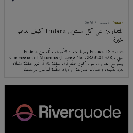
Fintana
2026 أغسطس 6
كيف يدعم Fintana المتداولين على كل مستوى
خبرة
Fintana وسيط متعدد الأصول منظّم من Financial Services
Commission of Mauritius (License No. GB23201338)، مبني
لينمو مع المتداول. سواء كنت تنفّذ أول صفقة لك أو تدير محفظة نشطة،
فإن تعليمه، وحساباته المتدرّجة، وأدواته منظّمة لتناسب مرحلتك.