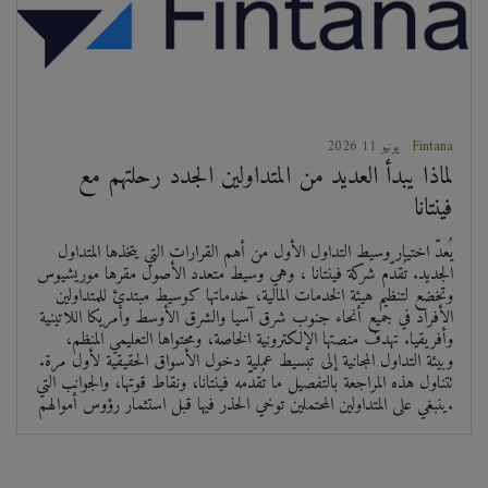
Fintana
2026 يونيو 11
لماذا يبدأ العديد من المتداولين الجدد رحلتهم مع
فينتانا
يُعدّ اختيار وسيط التداول الأول من أهم القرارات التي يتخذها المتداول
الجديد. تُقدّم شركة فينتانا ، وهي وسيط متعدد الأصول مقرها موريشيوس
وتخضع لتنظيم هيئة الخدمات المالية، خدماتها كوسيط مبتدئ للمتداولين
الأفراد في جميع أنحاء جنوب شرق آسيا والشرق الأوسط وأمريكا اللاتينية
وأفريقيا. تهدف منصتها الإلكترونية الخاصة، ومحتواها التعليمي المنظم،
وبيئة التداول المجانية إلى تبسيط عملية دخول الأسواق الحقيقية لأول مرة.
تتناول هذه المراجعة بالتفصيل ما تُقدّمه فينتانا، ونقاط قوتها، والجوانب التي
ينبغي على المتداولين المحتملين توخي الحذر فيها قبل استثمار رؤوس أموالهم.