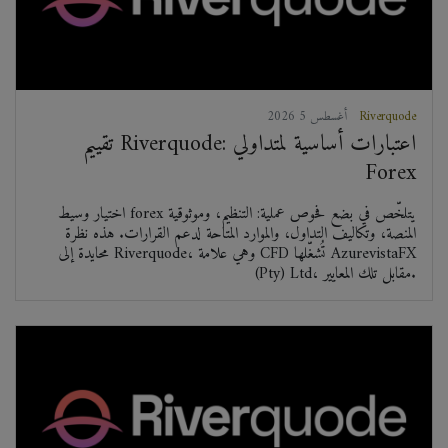
Riverquode
2026 أغسطس 5
تقييم Riverquode: اعتبارات أساسية لمتداولي
Forex
اختيار وسيط forex يتلخّص في بضع فحوص عملية: التنظيم، وموثوقية
المنصة، وتكاليف التداول، والموارد المتاحة لدعم القرارات. هذه نظرة
محايدة إلى Riverquode، وهي علامة CFD تُشغّلها AzurevistaFX
(Pty) Ltd، مقابل تلك المعايير.