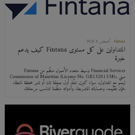
Fintana
2026 أغسطس 6
كيف يدعم Fintana المتداولين على كل مستوى
خبرة
Fintana وسيط متعدد الأصول منظّم من Financial Services
Commission of Mauritius (License No. GB23201338)، مبني
لينمو مع المتداول. سواء كنت تنفّذ أول صفقة لك أو تدير محفظة نشطة،
فإن تعليمه، وحساباته المتدرّجة، وأدواته منظّمة لتناسب مرحلتك.