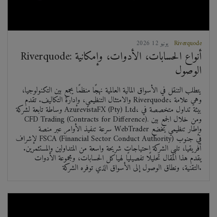
Riverquode
2026 يونيو 12
Riverquode: أنواع الحسابات، الأدوات، وإمكانية
الوصول
يتطلب التنقل في الأسواق المالية العالمية نهجًا منظمًا يجمع بين التكنولوجيا،
والامتثال التنظيمي، وإدارة التكاليف. تقدم Riverquode، وهي علامة
وساطة تابعة لشركة AzurevistaFX (Pty) Ltd، بيئة تداول متخصصة في
CFD Trading (Contracts for Difference). ومن خلال الجمع بين
سرعة تنفيذ الأوامر عبر منصة WebTrader وإطار تنظيمي يخضع
لإشراف FSCA (Financial Sector Conduct Authority) في جنوب
أفريقيا، تلبي الشركة احتياجات شريحة واسعة من المتداولين والمستثمرين.
يقدم هذا المقال تحليلًا تفصيليًا لهياكل الحسابات، ومجموعة الأدوات
التقنية، ونطاق الوصول إلى الأسواق الذي توفره الشركة.