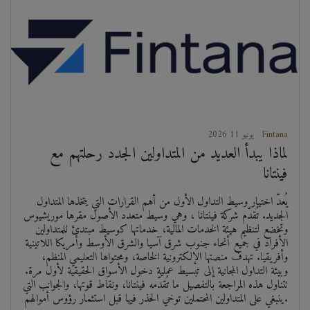
Fintana
2026 يونيو 11
لماذا يبدأ العديد من المتداولين الجدد رحلتهم مع
فينتانا
يُعدّ اختيار وسيط التداول الأول من أهم القرارات التي يتخذها المتداول
الجديد. تُقدّم شركة فينتانا ، وهي وسيط متعدد الأصول مقرها موريشيوس
وتخضع لتنظيم هيئة الخدمات المالية، خدماتها كوسيط مبتدئ للمتداولين
الأفراد في جميع أنحاء جنوب شرق آسيا والشرق الأوسط وأمريكا اللاتينية
وأفريقيا. تهدف منصتها الإلكترونية الخاصة، ومحتواها التعليمي المنظم،
وبيئة التداول المجانية إلى تبسيط عملية دخول الأسواق الحقيقية لأول مرة.
تتناول هذه المراجعة بالتفصيل ما تُقدّمه فينتانا، ونقاط قوتها، والجوانب التي
ينبغي على المتداولين المحتملين توخي الحذر فيها قبل استثمار رؤوس أموالهم.