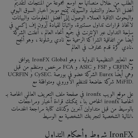
الطلب من خلال منصاتها مع أوسع مجموعة من المنتجات لتقديم
أفضل الأسعار والتنفيذ والسيولة. يمنح موجز أخبار السوق اليومي
والبحوث الثاقبة العملاء الوصول إلى أفضل المعلومات والبيانات
لاتخاذ قرارات تداول مستنيرة. وإثباتًا لقيادة آيرون إف إكس في
ساحة التداول عبر الإنترنت في جميع أنحاء العالم ، أعلنت الشركة
أيضًا عن اتفاقية الشراكة الرسمية مع نادي برشلونة ، وهو أنجح
نادي كرة قدم محترف في العالم.
يتوافق IronFX Global مع المعايير التنظيمية الدولية ، وهو
مرخص ومنظم من قبل FCA و ASIC و FSP و CRFIN و
UCRFIN و CySEC. الشركة عضو في بورصة Eurex وهي أيضًا
شركة خاضعة للتنظيم الأوروبي ومتوافقة مع MiFID.
في صفحة ملف التعريف العالمي الخاصة بـ ironfx على موقع الويب
الخاص بنا ، يمكنك قراءة أخبار ومراجعات ironfx الخاصة
بالوسيط من قبل متداولين آخرين وكذلك كتابة مراجعة الخدمات
المالية الشخصية لتجربتك الشخصية مع الوسيط.
شروط وأحكام التداول IronFX