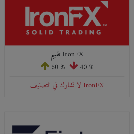
تقييم IronFX
60 %
40 %
لا تشارك في التصنيف IronFX