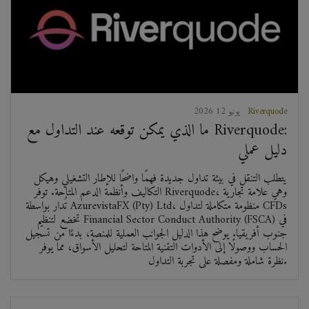
Riverquode
2026 يونيو 12
ما الذي يمكن توقعه عند التداول مع Riverquode:
دليل عملي
يتطلب التنقل في بيئة تداول جديدة فهمًا واضحًا للإطار التشغيلي وهيكل
التكاليف وأنظمة الدعم المتاحة. توفر Riverquode، وهي علامة تجارية
تُدار بواسطة AzurevistaFX (Pty) Ltd، منظومة متكاملة لتداول CFDs
تخضع لتنظيم Financial Sector Conduct Authority (FSCA) في
جنوب أفريقيا. يوضح هذا الدليل الجوانب العملية للمنصة، بدءًا من تسجيل
الحساب ووصولًا إلى الأدوات التقنية المتاحة لتحليل الأسواق، مما يوفر
نظرة شاملة ومفصلة على تجربة التداول.