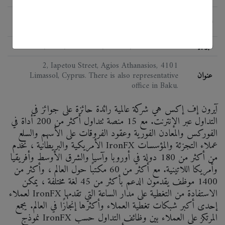
FCA, ASIC, FSB, (South Africa) FSP (New
اللائحة
Zealand), CRFIN, UCRFIN, CySEC
البرمجيات
MT4, MT5, Webtrader, PMAM, Multiterminal
2, Iapetou Street, Agios Athanasios, 4101
عنوان
Limassol, Cyprus. There is also representative
office in Baku.
آيرون إف إكس هي شركة عالمية رائدة حائزة على جوائز في
التداول عبر الإنترنت. مع 15 منصة تتداول أكثر من 200 أداة في
الفوركس والمعادن الفورية وعقود الفروقات على الأسهم والسلع
الأمريكية والبريطانية ، تخدم IronFX عملاء التجزئة والمؤسسات
من أكثر من 180 دولة في أوروبا وآسيا والشرق الأوسط وأفريقيا
وأمريكا اللاتينية. مع أكثر من 60 مكتبًا حول العالم ، وأكثر من
1400 موظف يقدمون الدعم بأكثر من 45 لغة مختلفة ، يمكن
لعملاء IronFX الاستفادة من التغطية على مدار الساعة التي تقدمها
إحدى أكبر شبكات تغطية العملاء وأكثرها إنجازًا في العالم. يجمع
نموذج IronFX المرتكز على العملاء بين وظائف التداول حسب