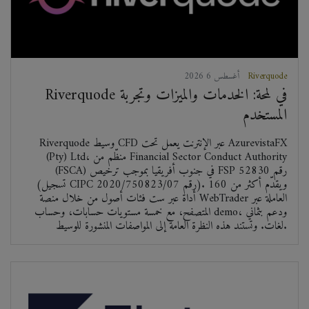
Riverquode
2026 أغسطس 6
Riverquode في لمحة: الخدمات والميزات وتجربة
المستخدم
Riverquode وسيط CFD عبر الإنترنت يعمل تحت AzurevistaFX
(Pty) Ltd، منظّم من Financial Sector Conduct Authority
(FSCA) في جنوب أفريقيا بموجب ترخيص FSP رقم 52830
(تسجيل CIPC رقم 2020/750823/07). ويقدّم أكثر من 160
أداة عبر ست فئات أصول من خلال منصة WebTrader العاملة عبر
المتصفح، مع خمسة مستويات حسابات، وحساب demo، ودعم بثماني
لغات. وتستند هذه النظرة العامة إلى المواصفات المنشورة للوسيط.