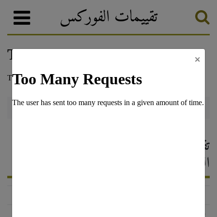
تقييمات الفوركس
×
IronFX
وسطاء الفوركس
تصنيف الفوركس
IronFX — تقييم وسيط الفوركس ،
التعليقات 2026
http://www.ironfx.com/
الحالة