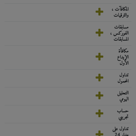
المكافآت ،
والترقيات
مسابقات
الفوركس ،
المسابقات
مكافأة
الإيداع
الأول
تداول
المحمول
التحليل
اليومي
حساب
تجريبي
تداول على
مدار 24