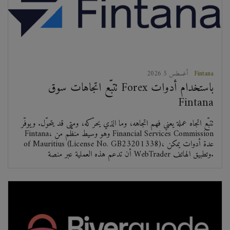
Fintana
2026 أغسطس 5
تتبّع اتجاهات سوق Forex باستخدام أدوات
Fintana
تتبّع اتجاه عملة يعني فهم اتجاهه، وما الذي يحرّكه، ومتى قد يتحوّل. ويوفّر
Fintana، وهو وسيط منظّم من Financial Services Commission
of Mauritius (License No. GB23201338)، عدة أدوات يمكن
أن تدعم هذه العملية عبر منصة WebTrader وتطبيق الهاتف.