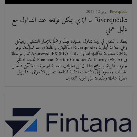
Riverquode
2026 يونيو 12
ما الذي يمكن توقعه عند التداول مع Riverquode:
دليل عملي
يتطلب التنقل في بيئة تداول جديدة فهمًا واضحًا للإطار التشغيلي وهيكل
التكاليف وأنظمة الدعم المتاحة. توفر Riverquode، وهي علامة تجارية
تُدار بواسطة AzurevistaFX (Pty) Ltd، منظومة متكاملة لتداول CFDs
تخضع لتنظيم Financial Sector Conduct Authority (FSCA) في
جنوب أفريقيا. يوضح هذا الدليل الجوانب العملية للمنصة، بدءًا من تسجيل
الحساب ووصولًا إلى الأدوات التقنية المتاحة لتحليل الأسواق، مما يوفر
نظرة شاملة ومفصلة على تجربة التداول.