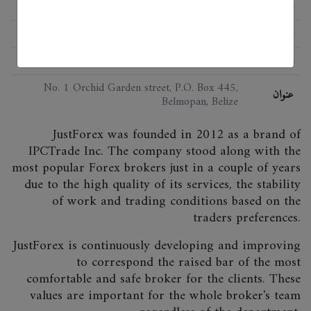
الحالة
اللائحة
IFSC
البرمجيات
MetaTrader 4 PC/iOS/Android, WebTrader
No. 1 Orchid Garden street, P.O. Box 445,
عنوان
Belmopan, Belize
JustForex was founded in 2012 as a brand of
IPCTrade Inc. The company stood along with the
most popular Forex brokers just in a couple of years
due to the high quality of its services, the stability
of work and trading conditions based on the
traders preferences.
JustForex is continuously developing and improving
to correspond the raised bar of the most
comfortable and safe broker for the clients. These
values are important for the whole broker's team