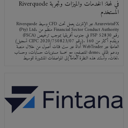
Riverquode في لمحة: الخدمات والميزات وتجربة
المستخدم
Riverquode وسيط CFD عبر الإنترنت يعمل تحت AzurevistaFX
(Pty) Ltd، منظّم من Financial Sector Conduct Authority
(FSCA) في جنوب أفريقيا بموجب ترخيص FSP رقم 52830
(تسجيل CIPC رقم 2020/750823/07). ويقدّم أكثر من 160
أداة عبر ست فئات أصول من خلال منصة WebTrader العاملة عبر
المتصفح، مع خمسة مستويات حسابات، وحساب demo، ودعم بثماني
لغات. وتستند هذه النظرة العامة إلى المواصفات المنشورة للوسيط.