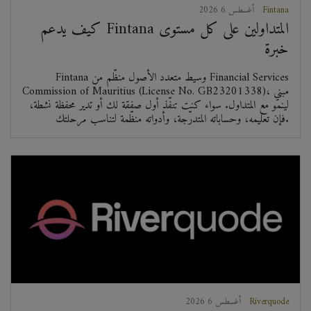
Fintana
2026 أغسطس 6
كيف يدعم Fintana المتداولين على كل مستوى
خبرة
Fintana وسيط متعدد الأصول منظّم من Financial Services
Commission of Mauritius (License No. GB23201338)، مبني
لينمو مع المتداول. سواء كنت تنفّذ أول صفقة لك أو تدير محفظة نشطة،
فإن تعليمه، وحساباته المتدرّجة، وأدواته منظّمة لتناسب مرحلتك.
Riverquode
2026 أغسطس 6