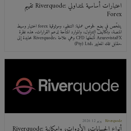
تقييم Riverquode: اعتبارات أساسية لمتداولي
Forex
اختيار وسيط forex يتلخّص في بضع فحوص عملية: التنظيم، وموثوقية
المنصة، وتكاليف التداول، والموارد المتاحة لدعم القرارات. هذه نظرة
محايدة إلى Riverquode، وهي علامة CFD تُشغّلها AzurevistaFX
(Pty) Ltd، مقابل تلك المعايير.
Riverquode
2026 يونيو 12
Riverquode: أنواع الحسابات، الأدوات، وإمكانية