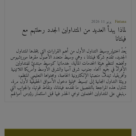
Fintana
2026 يونيو 11
لماذا يبدأ العديد من المتداولين الجدد رحلتهم مع
فينتانا
يُعدّ اختيار وسيط التداول الأول من أهم القرارات التي يتخذها المتداول
الجديد. تُقدّم شركة فينتانا ، وهي وسيط متعدد الأصول مقرها موريشيوس
وتخضع لتنظيم هيئة الخدمات المالية، خدماتها كوسيط مبتدئ للمتداولين
الأفراد في جميع أنحاء جنوب شرق آسيا والشرق الأوسط وأمريكا اللاتينية
وأفريقيا. تهدف منصتها الإلكترونية الخاصة، ومحتواها التعليمي المنظم،
وبيئة التداول المجانية إلى تبسيط عملية دخول الأسواق الحقيقية لأول مرة.
تتناول هذه المراجعة بالتفصيل ما تُقدّمه فينتانا، ونقاط قوتها، والجوانب التي
ينبغي على المتداولين المحتملين توخي الحذر فيها قبل استثمار رؤوس أموالهم.