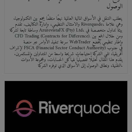
الوصول
يتطلب التنقل في الأسواق المالية العالمية نهجًا منظمًا يجمع بين التكنولوجيا،
والامتثال التنظيمي، وإدارة التكاليف. تقدم Riverquode، وهي علامة
وساطة تابعة لشركة AzurevistaFX (Pty) Ltd، بيئة تداول متخصصة في
CFD Trading (Contracts for Difference). ومن خلال الجمع بين
سرعة تنفيذ الأوامر عبر منصة WebTrader وإطار تنظيمي يخضع
لإشراف FSCA (Financial Sector Conduct Authority) في جنوب
أفريقيا، تلبي الشركة احتياجات شريحة واسعة من المتداولين والمستثمرين.
يقدم هذا المقال تحليلًا تفصيليًا لهياكل الحسابات، ومجموعة الأدوات
التقنية، ونطاق الوصول إلى الأسواق الذي توفره الشركة.