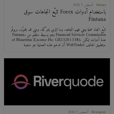
Fintana
2026 أغسطس 5
تتبّع اتجاهات سوق Forex باستخدام أدوات
Fintana
تتبّع اتجاه عملة يعني فهم اتجاهه، وما الذي يحرّكه، ومتى قد يتحوّل. ويوفّر
Fintana، وهو وسيط منظّم من Financial Services Commission
of Mauritius (License No. GB23201338)، عدة أدوات يمكن
أن تدعم هذه العملية عبر منصة WebTrader وتطبيق الهاتف.
Riverquode
2026 أغسطس 5