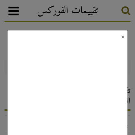
تقييمات الفوركس
×
JustForex
وسطاء الفوركس
تصنيف الفوركس
JustForex — تقييم وسيط الفوركس ،
التعليقات 2026
https://justforex.com/