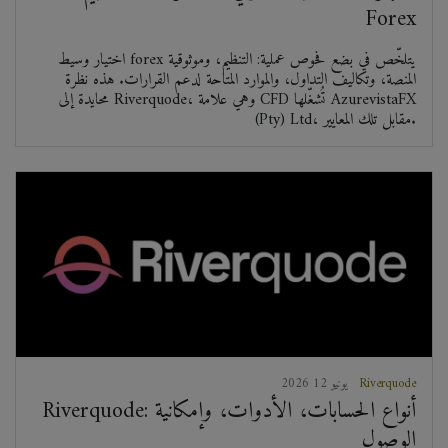
Forex
اختيار وسيط forex يتلخّص في بضع فحوص عملية: التنظيم، وموثوقية
المنصة، وتكاليف التداول، والموارد المتاحة لدعم القرارات. هذه نظرة
محايدة إلى Riverquode، وهي علامة CFD تُشغّلها AzurevistaFX
(Pty) Ltd، مقابل تلك المعايير.
Riverquode
2026 يونيو 12
Riverquode: أنواع الحسابات، الأدوات، وإمكانية
الوصول