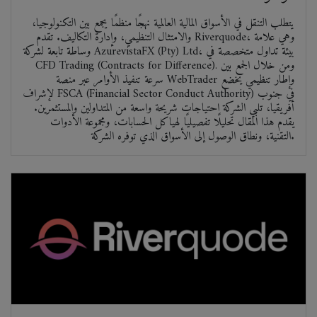
يتطلب التنقل في الأسواق المالية العالمية نهجًا منظمًا يجمع بين التكنولوجيا،
والامتثال التنظيمي، وإدارة التكاليف. تقدم Riverquode، وهي علامة
وساطة تابعة لشركة AzurevistaFX (Pty) Ltd، بيئة تداول متخصصة في
CFD Trading (Contracts for Difference). ومن خلال الجمع بين
سرعة تنفيذ الأوامر عبر منصة WebTrader وإطار تنظيمي يخضع
لإشراف FSCA (Financial Sector Conduct Authority) في جنوب
أفريقيا، تلبي الشركة احتياجات شريحة واسعة من المتداولين والمستثمرين.
يقدم هذا المقال تحليلًا تفصيليًا لهياكل الحسابات، ومجموعة الأدوات
التقنية، ونطاق الوصول إلى الأسواق الذي توفره الشركة.