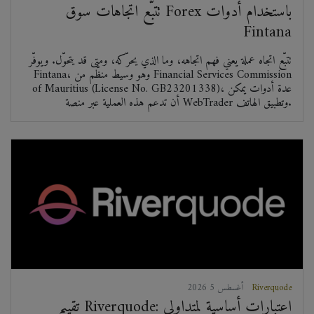
تتبّع اتجاهات سوق Forex باستخدام أدوات
Fintana
تتبّع اتجاه عملة يعني فهم اتجاهه، وما الذي يحرّكه، ومتى قد يتحوّل. ويوفّر
Fintana، وهو وسيط منظّم من Financial Services Commission
of Mauritius (License No. GB23201338)، عدة أدوات يمكن
أن تدعم هذه العملية عبر منصة WebTrader وتطبيق الهاتف.
Riverquode
2026 أغسطس 5
تقييم Riverquode: اعتبارات أساسية لمتداولي