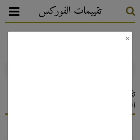
تقييمات الفوركس
×
Markets Cube
وسطاء الفوركس
تصنيف الفوركس
Markets Cube — تقييم وسيط
الفوركس ، التعليقات 2026
https://www.marketscube.com/