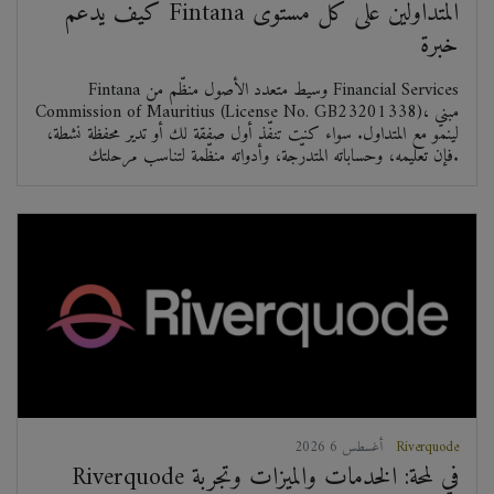
كيف يدعم Fintana المتداولين على كل مستوى
خبرة
Fintana وسيط متعدد الأصول منظّم من Financial Services
Commission of Mauritius (License No. GB23201338)، مبني
لينمو مع المتداول. سواء كنت تنفّذ أول صفقة لك أو تدير محفظة نشطة،
فإن تعليمه، وحساباته المتدرّجة، وأدواته منظّمة لتناسب مرحلتك.
Riverquode
2026 أغسطس 6
Riverquode في لمحة: الخدمات والميزات وتجربة