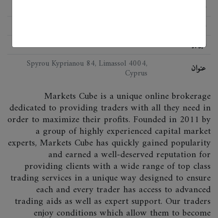
الحالة
اللائحة
not regulated
البرمجيات
MT4
Spyrou Kyprianou 84, Limassol 4004,
عنوان
Cyprus
Markets Cube is a unique online brokerage
dedicated to providing traders with all they need in
order to maximize their profits. Founded in 2011 by
a group of highly experienced capital market
experts, Markets Cube has quickly gained popularity
and earned a well-deserved reputation for
providing clients with a wide range of top class
trading services in a unique way designed to ensure
each and every trader has access to advanced
trading aids as well as expert support. Our traders
enjoy conditions which allow them to become