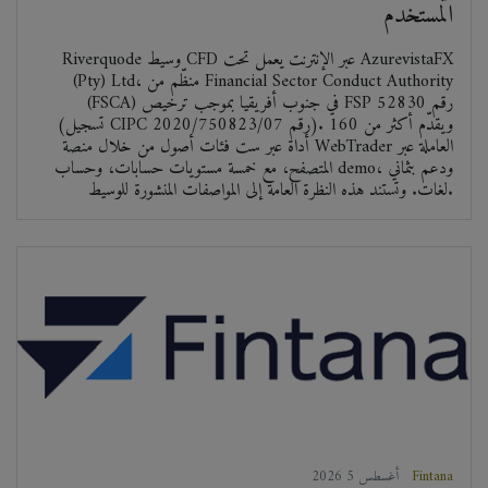
المستخدم
Riverquode وسيط CFD عبر الإنترنت يعمل تحت AzurevistaFX
(Pty) Ltd، منظّم من Financial Sector Conduct Authority
(FSCA) في جنوب أفريقيا بموجب ترخيص FSP رقم 52830
(تسجيل CIPC رقم 2020/750823/07). ويقدّم أكثر من 160
أداة عبر ست فئات أصول من خلال منصة WebTrader العاملة عبر
المتصفح، مع خمسة مستويات حسابات، وحساب demo، ودعم بثماني
لغات. وتستند هذه النظرة العامة إلى المواصفات المنشورة للوسيط.
Fintana
2026 أغسطس 5