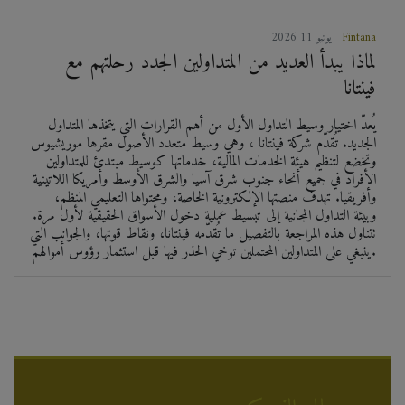
Fintana
2026 يونيو 11
لماذا يبدأ العديد من المتداولين الجدد رحلتهم مع
فينتانا
يُعدّ اختيار وسيط التداول الأول من أهم القرارات التي يتخذها المتداول
الجديد. تُقدّم شركة فينتانا ، وهي وسيط متعدد الأصول مقرها موريشيوس
وتخضع لتنظيم هيئة الخدمات المالية، خدماتها كوسيط مبتدئ للمتداولين
الأفراد في جميع أنحاء جنوب شرق آسيا والشرق الأوسط وأمريكا اللاتينية
وأفريقيا. تهدف منصتها الإلكترونية الخاصة، ومحتواها التعليمي المنظم،
وبيئة التداول المجانية إلى تبسيط عملية دخول الأسواق الحقيقية لأول مرة.
تتناول هذه المراجعة بالتفصيل ما تُقدّمه فينتانا، ونقاط قوتها، والجوانب التي
ينبغي على المتداولين المحتملين توخي الحذر فيها قبل استثمار رؤوس أموالهم.