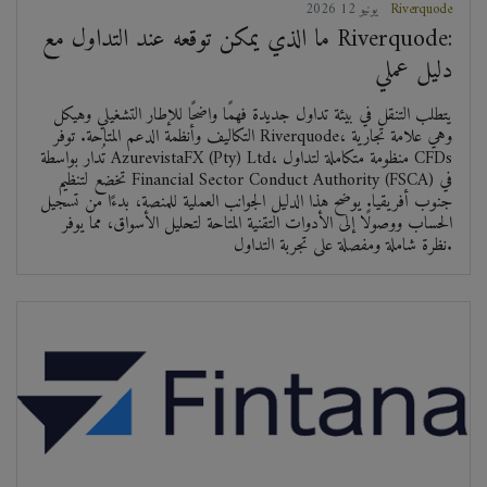
Riverquode
2026 يونيو 12
ما الذي يمكن توقعه عند التداول مع Riverquode:
دليل عملي
يتطلب التنقل في بيئة تداول جديدة فهمًا واضحًا للإطار التشغيلي وهيكل
التكاليف وأنظمة الدعم المتاحة. توفر Riverquode، وهي علامة تجارية
تُدار بواسطة AzurevistaFX (Pty) Ltd، منظومة متكاملة لتداول CFDs
تخضع لتنظيم Financial Sector Conduct Authority (FSCA) في
جنوب أفريقيا. يوضح هذا الدليل الجوانب العملية للمنصة، بدءًا من تسجيل
الحساب ووصولًا إلى الأدوات التقنية المتاحة لتحليل الأسواق، مما يوفر
نظرة شاملة ومفصلة على تجربة التداول.