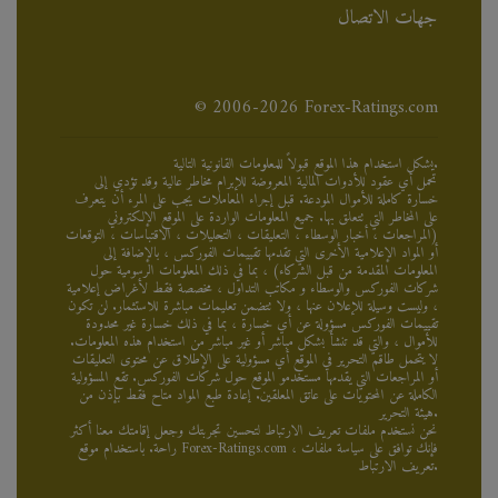
جهات الاتصال
© 2006-2026 Forex-Ratings.com
يشكل استخدام هذا الموقع قبولاً للمعلومات القانونية التالية.
تحمل أي عقود للأدوات المالية المعروضة للإبرام مخاطر عالية وقد تؤدي إلى
خسارة كاملة للأموال المودعة. قبل إجراء المعاملات يجب على المرء أن يتعرف
على المخاطر التي تتعلق بها. جميع المعلومات الواردة على الموقع الإلكتروني
(المراجعات ، أخبار الوسطاء ، التعليقات ، التحليلات ، الاقتباسات ، التوقعات
أو المواد الإعلامية الأخرى التي تقدمها تقييمات الفوركس ، بالإضافة إلى
المعلومات المقدمة من قبل الشركاء) ، بما في ذلك المعلومات الرسومية حول
شركات الفوركس والوسطاء و مكاتب التداول ، مخصصة فقط لأغراض إعلامية
، وليست وسيلة للإعلان عنها ، ولا تتضمن تعليمات مباشرة للاستثمار. لن تكون
تقييمات الفوركس مسؤولة عن أي خسارة ، بما في ذلك خسارة غير محدودة
للأموال ، والتي قد تنشأ بشكل مباشر أو غير مباشر من استخدام هذه المعلومات.
لا يتحمل طاقم التحرير في الموقع أي مسؤولية على الإطلاق عن محتوى التعليقات
أو المراجعات التي يقدمها مستخدمو الموقع حول شركات الفوركس. تقع المسؤولية
الكاملة عن المحتويات على عاتق المعلقين. إعادة طبع المواد متاح فقط بإذن من
هيئة التحرير.
نحن نستخدم ملفات تعريف الارتباط لتحسين تجربتك وجعل إقامتك معنا أكثر
راحة. باستخدام موقع Forex-Ratings.com ، فإنك توافق على سياسة ملفات
تعريف الارتباط.