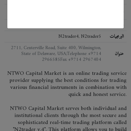
الحالة
اللائحة
Not regulated
البرمجيات
N2trader4, N2trader5
2711, Centerville Road, Suite 400, Wilmington,
عنوان
State of Delaware, USA;Telephone +9714
2966585Fax +9714 2967404
NTWO Capital Market is an online trading service
provider supplying the best conditions for trading
various financial instruments in combination with
quick and honest service.
NTWO Capital Market serves both individual and
institutional clients through the most secure and
sophisticated real-time trading platform called
"N2trader v.4". This platform allows you to build