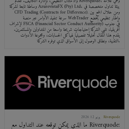
والامتثال التنظيمي، وإدارة التكاليف. تقدم Riverquode، وهي علامة
وساطة تابعة لشركة AzurevistaFX (Pty) Ltd، بيئة تداول متخصصة في
CFD Trading (Contracts for Difference). ومن خلال الجمع بين
سرعة تنفيذ الأوامر عبر منصة WebTrader وإطار تنظيمي يخضع
لإشراف FSCA (Financial Sector Conduct Authority) في جنوب
أفريقيا، تلبي الشركة احتياجات شريحة واسعة من المتداولين والمستثمرين.
يقدم هذا المقال تحليلًا تفصيليًا لهياكل الحسابات، ومجموعة الأدوات
التقنية، ونطاق الوصول إلى الأسواق الذي توفره الشركة.
Riverquode
2026 يونيو 12
ما الذي يمكن توقعه عند التداول مع Riverquode: