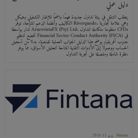
دليل عملي
يتطلب التنقل في بيئة تداول جديدة فهمًا واضحًا للإطار التشغيلي وهيكل
التكاليف وأنظمة الدعم المتاحة. توفر Riverquode، وهي علامة تجارية
تُدار بواسطة AzurevistaFX (Pty) Ltd، منظومة متكاملة لتداول CFDs
تخضع لتنظيم Financial Sector Conduct Authority (FSCA) في
جنوب أفريقيا. يوضح هذا الدليل الجوانب العملية للمنصة، بدءًا من تسجيل
الحساب ووصولًا إلى الأدوات التقنية المتاحة لتحليل الأسواق، مما يوفر
نظرة شاملة ومفصلة على تجربة التداول.
Fintana
2026 يونيو 11