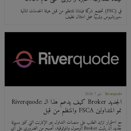
تخضع شركة فينتانا للتنظيم من قبل هيئة الخدمات المالية (FSC) في
موريشيوس ولديها سجل امتثال نظيف.
Riverquode
2026 مايو 7
Riverquode: كيف يدعم هذا الـ Broker الجديد
والمنظم من قبل FSCA نمو المتداولين
مع استمرار تزايد الطلب على منصات التداول عبر الإنترنت التي تتميز بسهولة
الوصول والموثوقية، أصبح من الضروري على أي Broker جديد أن يثبت