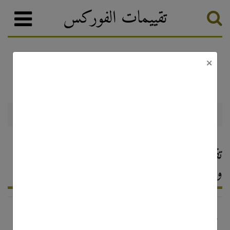
تقييمات الفوركس
×
Ntwo Capital Markets
وسطاء الفوركس
تصنيف الفوركس
Ntwo Capital Markets — تقييم
وسيط الفوركس ، التعليقات 2026
http://www.n2cm.com/