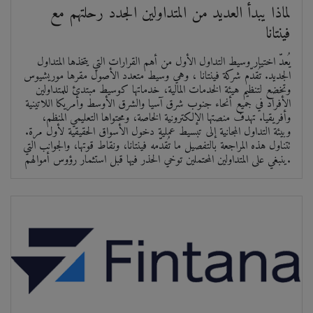
لماذا يبدأ العديد من المتداولين الجدد رحلتهم مع
فينتانا
يُعدّ اختيار وسيط التداول الأول من أهم القرارات التي يتخذها المتداول
الجديد. تُقدّم شركة فينتانا ، وهي وسيط متعدد الأصول مقرها موريشيوس
وتخضع لتنظيم هيئة الخدمات المالية، خدماتها كوسيط مبتدئ للمتداولين
الأفراد في جميع أنحاء جنوب شرق آسيا والشرق الأوسط وأمريكا اللاتينية
وأفريقيا. تهدف منصتها الإلكترونية الخاصة، ومحتواها التعليمي المنظم،
وبيئة التداول المجانية إلى تبسيط عملية دخول الأسواق الحقيقية لأول مرة.
تتناول هذه المراجعة بالتفصيل ما تُقدّمه فينتانا، ونقاط قوتها، والجوانب التي
ينبغي على المتداولين المحتملين توخي الحذر فيها قبل استثمار رؤوس أموالهم.