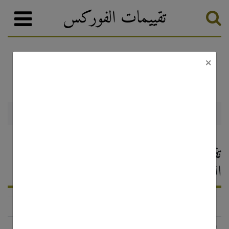
تقييمات الفوركس
×
Plus500
وسطاء الفوركس
تصنيف الفوركس
Plus500 — تقييم وسيط الفوركس ،
التعليقات 2026
http://www.500affiliates.com/
الحالة