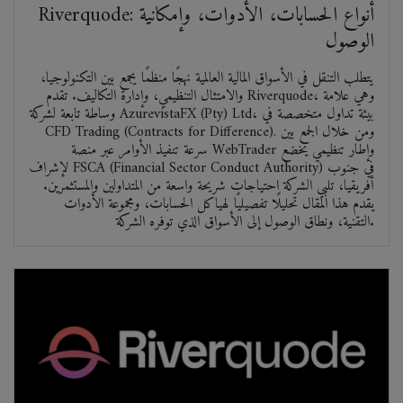
Riverquode: أنواع الحسابات، الأدوات، وإمكانية
الوصول
يتطلب التنقل في الأسواق المالية العالمية نهجًا منظمًا يجمع بين التكنولوجيا،
والامتثال التنظيمي، وإدارة التكاليف. تقدم Riverquode، وهي علامة
وساطة تابعة لشركة AzurevistaFX (Pty) Ltd، بيئة تداول متخصصة في
CFD Trading (Contracts for Difference). ومن خلال الجمع بين
سرعة تنفيذ الأوامر عبر منصة WebTrader وإطار تنظيمي يخضع
لإشراف FSCA (Financial Sector Conduct Authority) في جنوب
أفريقيا، تلبي الشركة احتياجات شريحة واسعة من المتداولين والمستثمرين.
يقدم هذا المقال تحليلًا تفصيليًا لهياكل الحسابات، ومجموعة الأدوات
التقنية، ونطاق الوصول إلى الأسواق الذي توفره الشركة.