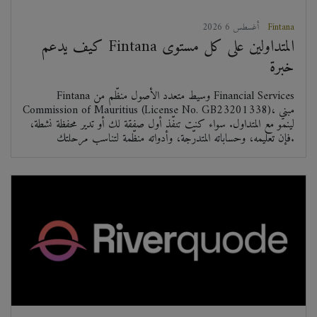
Fintana
2026 أغسطس 6
كيف يدعم Fintana المتداولين على كل مستوى
خبرة
Fintana وسيط متعدد الأصول منظّم من Financial Services
Commission of Mauritius (License No. GB23201338)، مبني
لينمو مع المتداول. سواء كنت تنفّذ أول صفقة لك أو تدير محفظة نشطة،
فإن تعليمه، وحساباته المتدرّجة، وأدواته منظّمة لتناسب مرحلتك.