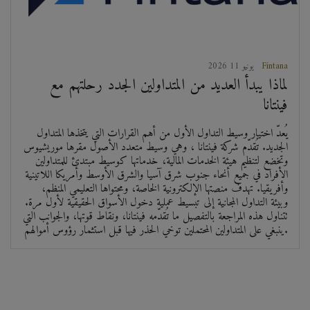
Fintana
2026 يونيو 11
لماذا يبدأ العديد من المتداولين الجدد رحلتهم مع
فينتانا
يُعدّ اختيار وسيط التداول الأول من أهم القرارات التي يتخذها المتداول
الجديد. تُقدّم شركة فينتانا ، وهي وسيط متعدد الأصول مقرها موريشيوس
وتخضع لتنظيم هيئة الخدمات المالية، خدماتها كوسيط مبتدئ للمتداولين
الأفراد في جميع أنحاء جنوب شرق آسيا والشرق الأوسط وأمريكا اللاتينية
وأفريقيا. تهدف منصتها الإلكترونية الخاصة، ومحتواها التعليمي المنظم،
وبيئة التداول المجانية إلى تبسيط عملية دخول الأسواق الحقيقية لأول مرة.
تتناول هذه المراجعة بالتفصيل ما تُقدّمه فينتانا، ونقاط قوتها، والجوانب التي
ينبغي على المتداولين المحتملين توخي الحذر فيها قبل استثمار رؤوس أموالهم.