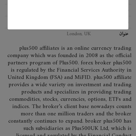
اللائحة
FSA, MiFID
البرمجيات
Plus500 Windows Trader
عنوان
London, UK
plus500 affiliates is an online currency trading
company which was founded in 2008 as the official
partners program of Plus500. forex broker plus500
is regulated by the Financial Services Authority in
United Kingdom (FSA) and MiFID. plus500 affiliate
provides a wide variety on investment and trading
products and specializes in providing trading
commodities, stocks, currencies, options, ETFs and
indices. The broker’s client base nowadays counts
more than one million traders and the broker
constantly continues to expand. broker plus500 has
such subsidiaries as Plus500UK Ltd, which is
licensed and regulated by the Financial Conduct