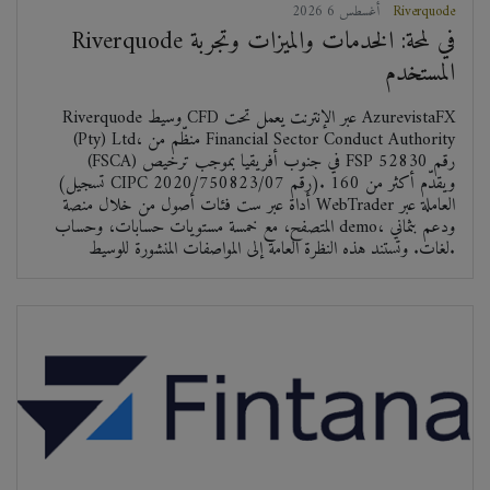
Riverquode
2026 أغسطس 6
Riverquode في لمحة: الخدمات والميزات وتجربة
المستخدم
Riverquode وسيط CFD عبر الإنترنت يعمل تحت AzurevistaFX
(Pty) Ltd، منظّم من Financial Sector Conduct Authority
(FSCA) في جنوب أفريقيا بموجب ترخيص FSP رقم 52830
(تسجيل CIPC رقم 2020/750823/07). ويقدّم أكثر من 160
أداة عبر ست فئات أصول من خلال منصة WebTrader العاملة عبر
المتصفح، مع خمسة مستويات حسابات، وحساب demo، ودعم بثماني
لغات. وتستند هذه النظرة العامة إلى المواصفات المنشورة للوسيط.