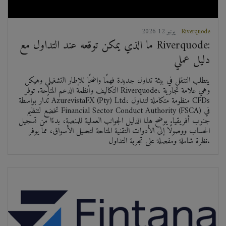
Riverquode
2026 يونيو 12
ما الذي يمكن توقعه عند التداول مع Riverquode:
دليل عملي
يتطلب التنقل في بيئة تداول جديدة فهمًا واضحًا للإطار التشغيلي وهيكل
التكاليف وأنظمة الدعم المتاحة. توفر Riverquode، وهي علامة تجارية
تُدار بواسطة AzurevistaFX (Pty) Ltd، منظومة متكاملة لتداول CFDs
تخضع لتنظيم Financial Sector Conduct Authority (FSCA) في
جنوب أفريقيا. يوضح هذا الدليل الجوانب العملية للمنصة، بدءًا من تسجيل
الحساب ووصولًا إلى الأدوات التقنية المتاحة لتحليل الأسواق، مما يوفر
نظرة شاملة ومفصلة على تجربة التداول.