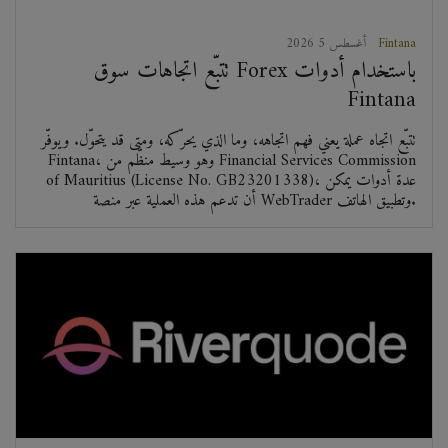
Fintana
2026 أغسطس 5
تتبّع اتجاهات سوق Forex باستخدام أدوات
Fintana
تتبّع اتجاه عملة يعني فهم اتجاهه، وما الذي يحرّكه، ومتى قد يتحوّل. ويوفّر
Fintana، وهو وسيط منظّم من Financial Services Commission
of Mauritius (License No. GB23201338)، عدة أدوات يمكن
أن تدعم هذه العملية عبر منصة WebTrader وتطبيق الهاتف.