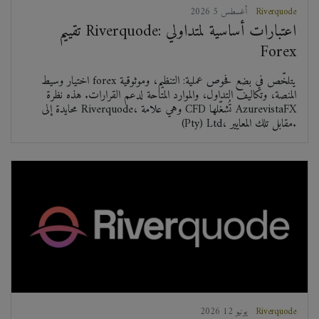
Riverquode
2026 أغسطس 5
تقييم Riverquode: اعتبارات أساسية لمتداولي
Forex
اختيار وسيط forex يتلخّص في بضع فحوص عملية: التنظيم، وموثوقية
المنصة، وتكاليف التداول، والموارد المتاحة لدعم القرارات. هذه نظرة
محايدة إلى Riverquode، وهي علامة CFD تُشغّلها AzurevistaFX
(Pty) Ltd، مقابل تلك المعايير.
Riverquode
2026 يونيو 12