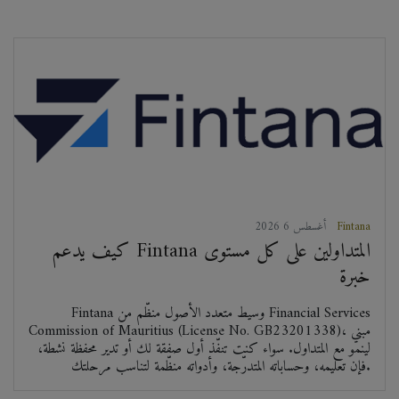
Fintana
2026 أغسطس 6
كيف يدعم Fintana المتداولين على كل مستوى
خبرة
Fintana وسيط متعدد الأصول منظّم من Financial Services
Commission of Mauritius (License No. GB23201338)، مبني
لينمو مع المتداول. سواء كنت تنفّذ أول صفقة لك أو تدير محفظة نشطة،
فإن تعليمه، وحساباته المتدرّجة، وأدواته منظّمة لتناسب مرحلتك.