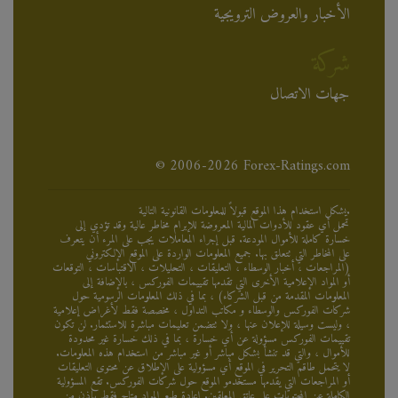
الأخبار والعروض الترويجية
شركة
جهات الاتصال
© 2006-2026 Forex-Ratings.com
يشكل استخدام هذا الموقع قبولاً للمعلومات القانونية التالية.
تحمل أي عقود للأدوات المالية المعروضة للإبرام مخاطر عالية وقد تؤدي إلى
خسارة كاملة للأموال المودعة. قبل إجراء المعاملات يجب على المرء أن يتعرف
على المخاطر التي تتعلق بها. جميع المعلومات الواردة على الموقع الإلكتروني
(المراجعات ، أخبار الوسطاء ، التعليقات ، التحليلات ، الاقتباسات ، التوقعات
أو المواد الإعلامية الأخرى التي تقدمها تقييمات الفوركس ، بالإضافة إلى
المعلومات المقدمة من قبل الشركاء) ، بما في ذلك المعلومات الرسومية حول
شركات الفوركس والوسطاء و مكاتب التداول ، مخصصة فقط لأغراض إعلامية
، وليست وسيلة للإعلان عنها ، ولا تتضمن تعليمات مباشرة للاستثمار. لن تكون
تقييمات الفوركس مسؤولة عن أي خسارة ، بما في ذلك خسارة غير محدودة
للأموال ، والتي قد تنشأ بشكل مباشر أو غير مباشر من استخدام هذه المعلومات.
لا يتحمل طاقم التحرير في الموقع أي مسؤولية على الإطلاق عن محتوى التعليقات
أو المراجعات التي يقدمها مستخدمو الموقع حول شركات الفوركس. تقع المسؤولية
الكاملة عن المحتويات على عاتق المعلقين. إعادة طبع المواد متاح فقط بإذن من