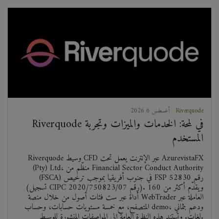
Riverquode
2026 أغسطس 6
Riverquode في لمحة: الخدمات والميزات وتجربة
المستخدم
Riverquode وسيط CFD عبر الإنترنت يعمل تحت AzurevistaFX
(Pty) Ltd، منظّم من Financial Sector Conduct Authority
(FSCA) في جنوب أفريقيا بموجب ترخيص FSP رقم 52830
(تسجيل CIPC رقم 2020/750823/07). ويقدّم أكثر من 160
أداة عبر ست فئات أصول من خلال منصة WebTrader العاملة عبر
المتصفح، مع خمسة مستويات حسابات، وحساب demo، ودعم بثماني
لغات. وتستند هذه النظرة العامة إلى المواصفات المنشورة للوسيط.