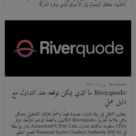
التقنية، ونطاق الوصول إلى الأسواق الذي توفره الشركة.
Riverquode
2026 يونيو 12
ما الذي يمكن توقعه عند التداول مع Riverquode:
دليل عملي
يتطلب التنقل في بيئة تداول جديدة فهمًا واضحًا للإطار التشغيلي وهيكل
التكاليف وأنظمة الدعم المتاحة. توفر Riverquode، وهي علامة تجارية
تُدار بواسطة AzurevistaFX (Pty) Ltd، منظومة متكاملة لتداول CFDs
تخضع لتنظيم Financial Sector Conduct Authority (FSCA) في