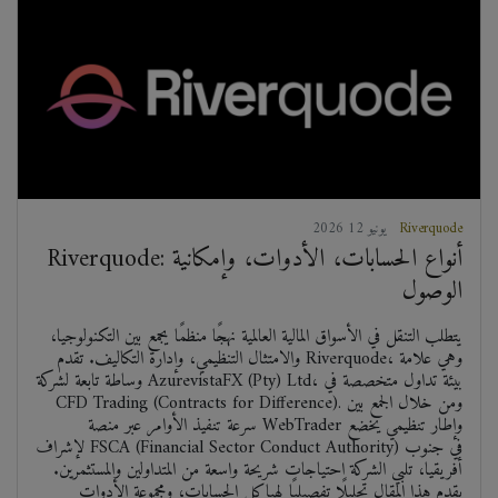
Riverquode
2026 يونيو 12
Riverquode: أنواع الحسابات، الأدوات، وإمكانية
الوصول
يتطلب التنقل في الأسواق المالية العالمية نهجًا منظمًا يجمع بين التكنولوجيا،
والامتثال التنظيمي، وإدارة التكاليف. تقدم Riverquode، وهي علامة
وساطة تابعة لشركة AzurevistaFX (Pty) Ltd، بيئة تداول متخصصة في
CFD Trading (Contracts for Difference). ومن خلال الجمع بين
سرعة تنفيذ الأوامر عبر منصة WebTrader وإطار تنظيمي يخضع
لإشراف FSCA (Financial Sector Conduct Authority) في جنوب
أفريقيا، تلبي الشركة احتياجات شريحة واسعة من المتداولين والمستثمرين.
يقدم هذا المقال تحليلًا تفصيليًا لهياكل الحسابات، ومجموعة الأدوات