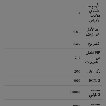
الأرقام بعد
النقطة في
4
علامات
الاقتباس
الحد الأدنى
0.05
لحجم الموقف
انتشار نوع
fixed
انتشار PIP
على
2-3
التخصصات
تأثير ايجابي
200
1000
ECN, $
حساب
10000
قياسي, $
حساب