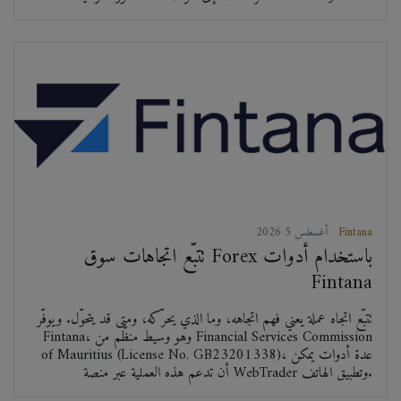
Fintana
2026 أغسطس 5
تتبّع اتجاهات سوق Forex باستخدام أدوات
Fintana
تتبّع اتجاه عملة يعني فهم اتجاهه، وما الذي يحرّكه، ومتى قد يتحوّل. ويوفّر
Fintana، وهو وسيط منظّم من Financial Services Commission
of Mauritius (License No. GB23201338)، عدة أدوات يمكن
أن تدعم هذه العملية عبر منصة WebTrader وتطبيق الهاتف.