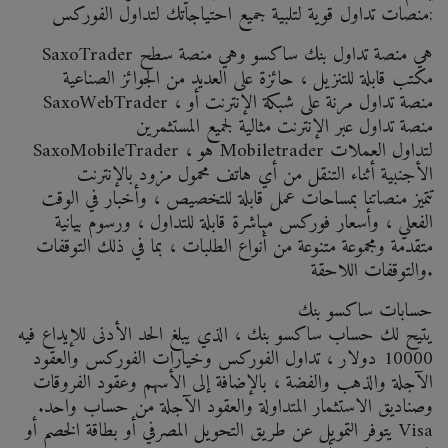
منصات تداول قوية لتلبية جميع احتياجاتك لتداول الفوركس:
SaxoTrader هي منصة تداول بنك ساكسو وهي منصة سطح
مكتب قابلة للتنزيل ، حائزة على العديد من الجوائز الصناعية
SaxoWebTrader ، منصة تداول مرنة على شبكة الإنترنت أو
منصة تداول عبر الإنترنت مثالية لجميع المستثمرين
SaxoMobileTrader ، هو Mobiletrader لتداول العملات
الأجنبية أثناء التنقل من أي هاتف محمول مزود بالإنترنت
تتميز منصاتنا بمساحات عمل قابلة للتخصيص ، وأخبار في الوقت
الفعلي ، وأسعار فوركس مباشرة قابلة للتداول ، ورسوم بيانية
متقدمة ومجموعة متنوعة من أنواع الطلبات ، بما في ذلك التوقفات
والتوقفات اللاحقة.
حسابات ساكسو بنك
يتيح لك حساب ساكسو بنك ، الذي يبلغ الحد الأدنى للإيداع فيه
10000 دولار ، تداول الفوركس وخيارات الفوركس والعقود
الآجلة والذهب والفضة ، بالإضافة إلى الأسهم وعقود الفروقات
وصناديق الاستثمار المتداولة والعقود الآجلة من حساب واحد.
يتوفر التمويل عن طريق التحويل المصرفي أو بطاقة الخصم أو Visa