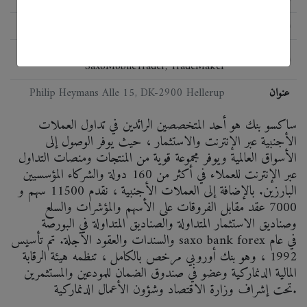
اللائحة
FSA
SaxoTrader, SaxoWebTrader,
البرمجيات
SaxoMobileTrader, TradeMaker
عنوان
Philip Heymans Alle 15, DK-2900 Hellerup
ساكسو بنك هو أحد المتخصصين الرائدين في تداول العملات
الأجنبية عبر الإنترنت والاستثمار ، حيث يوفر الوصول إلى
الأسواق العالمية ويوفر مجموعة قوية من المنتجات ومنصات التداول
عبر الإنترنت للعملاء في أكثر من 160 دولة والشركاء المؤسسيين
البارزين. بالإضافة إلى العملات الأجنبية ، نقدم 11500 سهم و
7000 عقد مقابل الفروقات على الأسهم والمؤشرات والسلع
وصناديق الاستثمار المتداولة والصناديق المتداولة في البورصة
والسندات والعقود الآجلة. تم تأسيس saxo bank forex في عام
1992 ، وهو بنك أوروبي مرخص بالكامل ، تنظمه هيئة الرقابة
المالية الدنماركية وعضو في صندوق الضمان للمودعين والمستثمرين
تحت إشراف وزارة الاقتصاد وشؤون الأعمال الدنماركية.