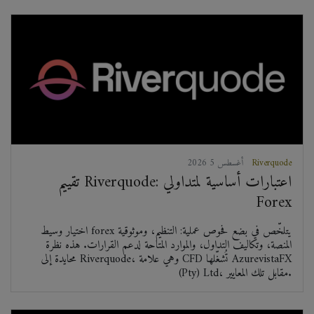
Riverquode
2026 أغسطس 5
تقييم Riverquode: اعتبارات أساسية لمتداولي
Forex
اختيار وسيط forex يتلخّص في بضع فحوص عملية: التنظيم، وموثوقية
المنصة، وتكاليف التداول، والموارد المتاحة لدعم القرارات. هذه نظرة
محايدة إلى Riverquode، وهي علامة CFD تُشغّلها AzurevistaFX
(Pty) Ltd، مقابل تلك المعايير.