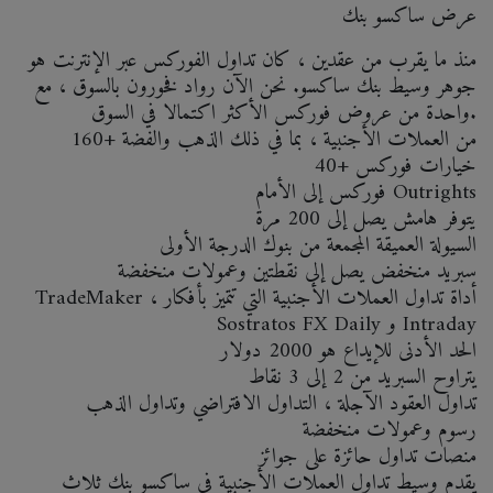
عرض ساكسو بنك
منذ ما يقرب من عقدين ، كان تداول الفوركس عبر الإنترنت هو
جوهر وسيط بنك ساكسو. نحن الآن رواد فخورون بالسوق ، مع
واحدة من عروض فوركس الأكثر اكتمالا في السوق.
160+ من العملات الأجنبية ، بما في ذلك الذهب والفضة
40+ خيارات فوركس
فوركس إلى الأمام Outrights
يتوفر هامش يصل إلى 200 مرة
السيولة العميقة المجمعة من بنوك الدرجة الأولى
سبريد منخفض يصل إلى نقطتين وعمولات منخفضة
TradeMaker ، أداة تداول العملات الأجنبية التي تتميز بأفكار
Sostratos FX Daily و Intraday
الحد الأدنى للإيداع هو 2000 دولار
يتراوح السبريد من 2 إلى 3 نقاط
تداول العقود الآجلة ، التداول الافتراضي وتداول الذهب
رسوم وعمولات منخفضة
منصات تداول حائزة على جوائز
يقدم وسيط تداول العملات الأجنبية في ساكسو بنك ثلاث