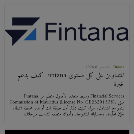
Fintana
2026 أغسطس 6
كيف يدعم Fintana المتداولين على كل مستوى
خبرة
Fintana وسيط متعدد الأصول منظّم من Financial Services
Commission of Mauritius (License No. GB23201338)، مبني
لينمو مع المتداول. سواء كنت تنفّذ أول صفقة لك أو تدير محفظة نشطة،
فإن تعليمه، وحساباته المتدرّجة، وأدواته منظّمة لتناسب مرحلتك.