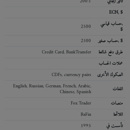
تأثير ايجابي
200:1
ECN, $
حساب قياسي,
2500
$
حساب صغير, $
2500
طرق دفع شائعة
Credit Card, BankTransfer
عملات الحساب
الصكوك الأخرى
CDFs, currency pairs
English, Russian, German, French, Arabic,
اللغات
Chinese, Spanish
منصات
Fox Trader
اللائحة
BaFin
تأسست في
1995