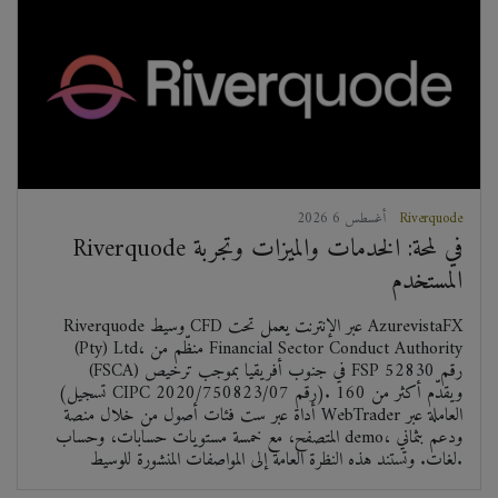
Riverquode
2026 أغسطس 6
Riverquode في لمحة: الخدمات والميزات وتجربة
المستخدم
Riverquode وسيط CFD عبر الإنترنت يعمل تحت AzurevistaFX
(Pty) Ltd، منظّم من Financial Sector Conduct Authority
(FSCA) في جنوب أفريقيا بموجب ترخيص FSP رقم 52830
(تسجيل CIPC رقم 2020/750823/07). ويقدّم أكثر من 160
أداة عبر ست فئات أصول من خلال منصة WebTrader العاملة عبر
المتصفح، مع خمسة مستويات حسابات، وحساب demo، ودعم بثماني
لغات. وتستند هذه النظرة العامة إلى المواصفات المنشورة للوسيط.