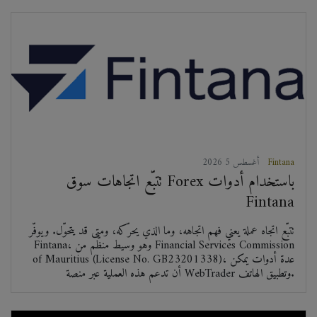
Fintana
2026 أغسطس 5
تتبّع اتجاهات سوق Forex باستخدام أدوات
Fintana
تتبّع اتجاه عملة يعني فهم اتجاهه، وما الذي يحرّكه، ومتى قد يتحوّل. ويوفّر
Fintana، وهو وسيط منظّم من Financial Services Commission
of Mauritius (License No. GB23201338)، عدة أدوات يمكن
أن تدعم هذه العملية عبر منصة WebTrader وتطبيق الهاتف.