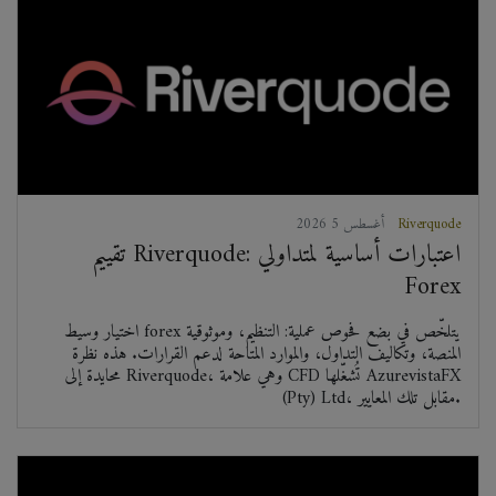
Riverquode
2026 أغسطس 5
تقييم Riverquode: اعتبارات أساسية لمتداولي
Forex
اختيار وسيط forex يتلخّص في بضع فحوص عملية: التنظيم، وموثوقية
المنصة، وتكاليف التداول، والموارد المتاحة لدعم القرارات. هذه نظرة
محايدة إلى Riverquode، وهي علامة CFD تُشغّلها AzurevistaFX
(Pty) Ltd، مقابل تلك المعايير.