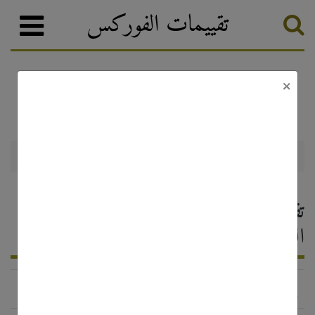
تقييمات الفوركس
×
Varengold
وسطاء الفوركس
تصنيف الفوركس
Varengold — تقييم وسيط الفوركس ،
التعليقات 2026
http://www.varengoldbankfx.com/