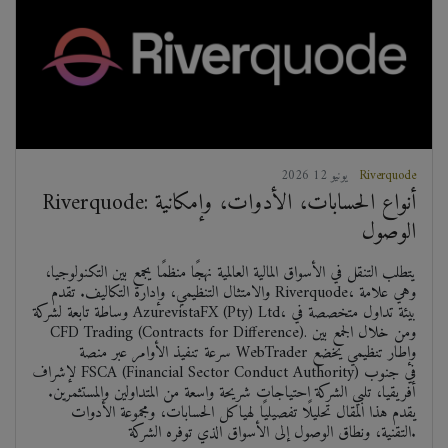
Riverquode
2026 يونيو 12
Riverquode: أنواع الحسابات، الأدوات، وإمكانية
الوصول
يتطلب التنقل في الأسواق المالية العالمية نهجًا منظمًا يجمع بين التكنولوجيا،
والامتثال التنظيمي، وإدارة التكاليف. تقدم Riverquode، وهي علامة
وساطة تابعة لشركة AzurevistaFX (Pty) Ltd، بيئة تداول متخصصة في
CFD Trading (Contracts for Difference). ومن خلال الجمع بين
سرعة تنفيذ الأوامر عبر منصة WebTrader وإطار تنظيمي يخضع
لإشراف FSCA (Financial Sector Conduct Authority) في جنوب
أفريقيا، تلبي الشركة احتياجات شريحة واسعة من المتداولين والمستثمرين.
يقدم هذا المقال تحليلًا تفصيليًا لهياكل الحسابات، ومجموعة الأدوات
التقنية، ونطاق الوصول إلى الأسواق الذي توفره الشركة.