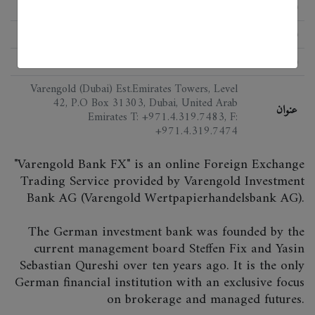
الحالة
اللائحة
BaFin; licensed bank
البرمجيات
Fox Trader
Varengold (Dubai) Est.Emirates Towers, Level
42, P.O Box 31303, Dubai, United Arab
عنوان
Emirates T: +971.4.319.7483, F:
+971.4.319.7474
"Varengold Bank FX" is an online Foreign Exchange
Trading Service provided by Varengold Investment
Bank AG (Varengold Wertpapierhandelsbank AG).
The German investment bank was founded by the
current management board Steffen Fix and Yasin
Sebastian Qureshi over ten years ago. It is the only
German financial institution with an exclusive focus
on brokerage and managed futures.