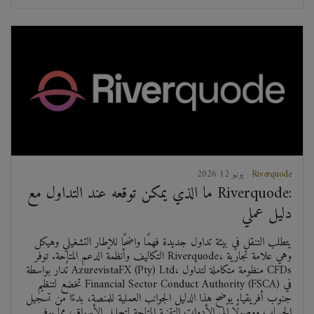
Riverquode
2026 يونيو 12
ما الذي يمكن توقعه عند التداول مع Riverquode:
دليل عملي
يتطلب التنقل في بيئة تداول جديدة فهمًا واضحًا للإطار التشغيلي وهيكل
التكاليف وأنظمة الدعم المتاحة. توفر Riverquode، وهي علامة تجارية
تُدار بواسطة AzurevistaFX (Pty) Ltd، منظومة متكاملة لتداول CFDs
تخضع لتنظيم Financial Sector Conduct Authority (FSCA) في
جنوب أفريقيا. يوضح هذا الدليل الجوانب العملية للمنصة، بدءًا من تسجيل
الحساب ووصولًا إلى الأدوات التقنية المتاحة لتحليل الأسواق، مما يوفر