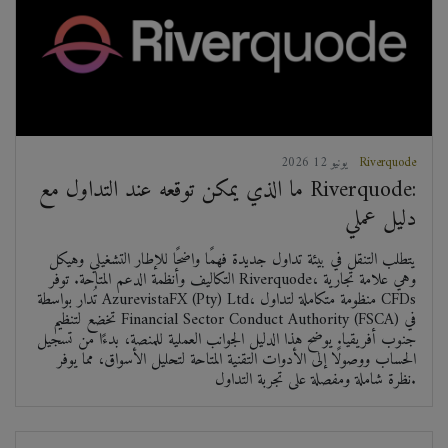
Riverquode
2026 يونيو 12
ما الذي يمكن توقعه عند التداول مع Riverquode:
دليل عملي
يتطلب التنقل في بيئة تداول جديدة فهمًا واضحًا للإطار التشغيلي وهيكل
التكاليف وأنظمة الدعم المتاحة. توفر Riverquode، وهي علامة تجارية
تُدار بواسطة AzurevistaFX (Pty) Ltd، منظومة متكاملة لتداول CFDs
تخضع لتنظيم Financial Sector Conduct Authority (FSCA) في
جنوب أفريقيا. يوضح هذا الدليل الجوانب العملية للمنصة، بدءًا من تسجيل
الحساب ووصولًا إلى الأدوات التقنية المتاحة لتحليل الأسواق، مما يوفر
نظرة شاملة ومفصلة على تجربة التداول.