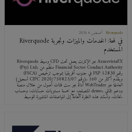
Riverquode
2026 أغسطس 6
Riverquode في لمحة: الخدمات والميزات وتجربة
المستخدم
Riverquode وسيط CFD عبر الإنترنت يعمل تحت AzurevistaFX
(Pty) Ltd، منظّم من Financial Sector Conduct Authority
(FSCA) في جنوب أفريقيا بموجب ترخيص FSP رقم 52830
(تسجيل CIPC رقم 2020/750823/07). ويقدّم أكثر من 160
أداة عبر ست فئات أصول من خلال منصة WebTrader العاملة عبر
المتصفح، مع خمسة مستويات حسابات، وحساب demo، ودعم بثماني
لغات. وتستند هذه النظرة العامة إلى المواصفات المنشورة للوسيط.