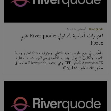
Riverquode
2026 أغسطس 5
تقييم Riverquode: اعتبارات أساسية لمتداولي
Forex
اختيار وسيط forex يتلخّص في بضع فحوص عملية: التنظيم، وموثوقية
المنصة، وتكاليف التداول، والموارد المتاحة لدعم القرارات. هذه نظرة
محايدة إلى Riverquode، وهي علامة CFD تُشغّلها AzurevistaFX
(Pty) Ltd، مقابل تلك المعايير.