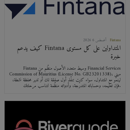
Fintana
2026 أغسطس 6
كيف يدعم Fintana المتداولين على كل مستوى
خبرة
Fintana وسيط متعدد الأصول منظّم من Financial Services
Commission of Mauritius (License No. GB23201338)، مبني
لينمو مع المتداول. سواء كنت تنفّذ أول صفقة لك أو تدير محفظة نشطة،
فإن تعليمه، وحساباته المتدرّجة، وأدواته منظّمة لتناسب مرحلتك.