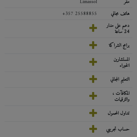
مقر
Limassol
هاتف مجاني
+357 25588855
دعم على مدار
24 ساعة
برامج الشراكة
المستشارين
الخبراء
التعليم المجاني
المكافآت ،
والترقيات
تداول المحمول
حساب تجريبي