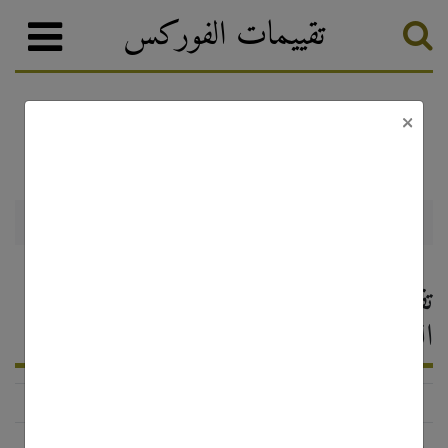
تقييمات الفوركس
×
AFB FX
وسطاء الفوركس
تصنيف الفوركس
AFB FX — تقييم وسيط الفوركس ،
التعليقات 2026
http://www.afbfx.com/
الحالة