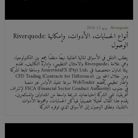
Riverquode
2026 يونيو 12
Riverquode: أنواع الحسابات، الأدوات، وإمكانية
الوصول
يتطلب التنقل في الأسواق المالية العالمية نهجًا منظمًا يجمع بين التكنولوجيا،
والامتثال التنظيمي، وإدارة التكاليف. تقدم Riverquode، وهي علامة
وساطة تابعة لشركة AzurevistaFX (Pty) Ltd، بيئة تداول متخصصة في
CFD Trading (Contracts for Difference). ومن خلال الجمع بين
سرعة تنفيذ الأوامر عبر منصة WebTrader وإطار تنظيمي يخضع
لإشراف FSCA (Financial Sector Conduct Authority) في جنوب
أفريقيا، تلبي الشركة احتياجات شريحة واسعة من المتداولين والمستثمرين.
يقدم هذا المقال تحليلًا تفصيليًا لهياكل الحسابات، ومجموعة الأدوات
التقنية، ونطاق الوصول إلى الأسواق الذي توفره الشركة.