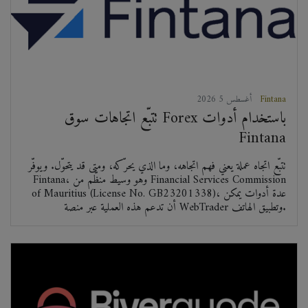
Fintana
2026 أغسطس 5
تتبّع اتجاهات سوق Forex باستخدام أدوات
Fintana
تتبّع اتجاه عملة يعني فهم اتجاهه، وما الذي يحرّكه، ومتى قد يتحوّل. ويوفّر
Fintana، وهو وسيط منظّم من Financial Services Commission
of Mauritius (License No. GB23201338)، عدة أدوات يمكن
أن تدعم هذه العملية عبر منصة WebTrader وتطبيق الهاتف.