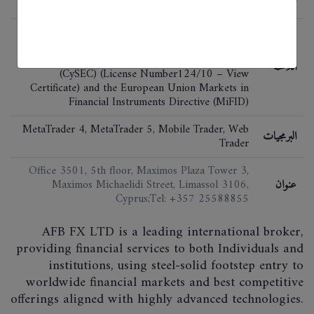
AFB FX LTD is registered (HE 258884) and
regulated as a Financial Investment Firm by the
Cyprus Securities and Exchange Commission
اللائحة
(CySEC) (License Number124/10 – View
Certificate) and the European Union Markets in
Financial Instruments Directive (MiFID)
MetaTrader 4, MetaTrader 5, Mobile Trader, Web
البرمجيات
Trader
Office 3501, 5th floor, Maximos Plaza Tower 3,
عنوان
Maximos Michaelidi Street, Limassol 3106,
Cyprus;Tel: +357 25588855
AFB FX LTD is a leading international broker,
providing financial services to both Individuals and
institutions, using steel-solid footstep entry to
worldwide financial markets and best competitive
offerings aligned with highly advanced technologies.