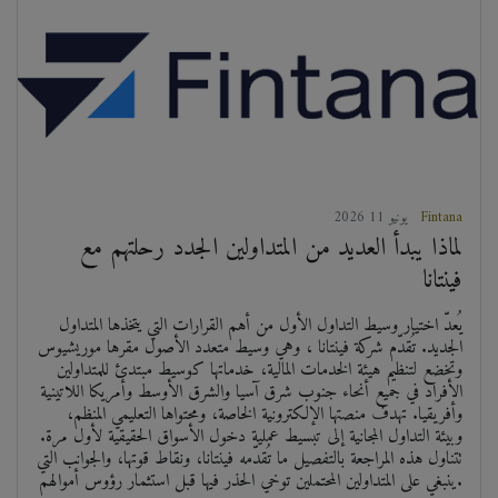
Fintana
2026 يونيو 11
لماذا يبدأ العديد من المتداولين الجدد رحلتهم مع
فينتانا
يُعدّ اختيار وسيط التداول الأول من أهم القرارات التي يتخذها المتداول
الجديد. تُقدّم شركة فينتانا ، وهي وسيط متعدد الأصول مقرها موريشيوس
وتخضع لتنظيم هيئة الخدمات المالية، خدماتها كوسيط مبتدئ للمتداولين
الأفراد في جميع أنحاء جنوب شرق آسيا والشرق الأوسط وأمريكا اللاتينية
وأفريقيا. تهدف منصتها الإلكترونية الخاصة، ومحتواها التعليمي المنظم،
وبيئة التداول المجانية إلى تبسيط عملية دخول الأسواق الحقيقية لأول مرة.
تتناول هذه المراجعة بالتفصيل ما تُقدّمه فينتانا، ونقاط قوتها، والجوانب التي
ينبغي على المتداولين المحتملين توخي الحذر فيها قبل استثمار رؤوس أموالهم.