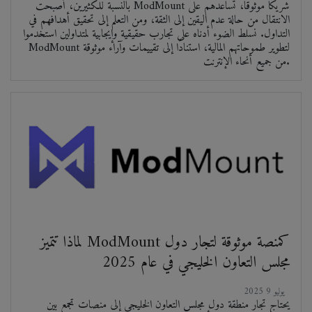
بالنسبة للكثيرين، أصبحت ModMount شريكًا موثوقًا، تُساعدهم على
الانتقال من حالة عدم اليقين إلى الثقة، ومن التعلم إلى تحقيق أهدافهم في
التداول. نسلط الضوء أدناه على تجارب حقيقية وإيجابية لمتداولين استخدموا
ModMount لتطوير طموحاتهم المالية، استنادًا إلى تقييمات وآراء موثوقة
من جميع أنحاء الإنترنت.
لماذا تتميز ModMount كمنصة موثوقة لتجار دول
مجلس التعاون الخليجي في عام 2025
2025 يوليو 9
يحتاج تجار منطقة دول مجلس التعاون الخليجي إلى منصات تجمع بين