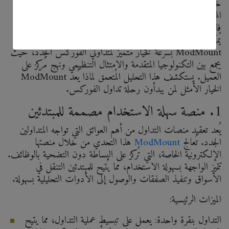
خاصةً للمبتدئين الذين يُواجهون تعقيدات الأسواق العالمية وإدارة
المخاطر ومنصات التداول. يُعد اختيار الوسيط أمرًا بالغ الأهمية،
فالوسيط الذي يُقدم دعمًا قويًا وأمانًا وأدوات سهلة الاستخدام
يُمكن أن يُحدث فرقًا كبيرًا في نجاح المتداول في البداية. برز
ModMount بسرعة كخيار مُتميز لمتداولي الفوركس الجدد، حيث
يجمع بين التكنولوجيا المتقدمة والامتثال التنظيمي ونهج مُركز على
العميل. يستكشف هذا التحليل المُتعمق لماذا يُعد ModMount
الخيار الأمثل لمن يبدأون رحلة تداول الفوركس.
1. منصة سهلة الاستخدام مصممة للمبتدئين
يُعد تعقيد منصات التداول من أهم العوائق التي تواجه المتداولين
الجدد. تُعالج
ModMount
هذا التحدي من خلال منصتها
الإلكترونية الخاصة، التي تُركز على البساطة دون التضحية بالوظائف.
تتميز الواجهة بسهولة الاستخدام، مما يُتيح للمبتدئين التنقل في
الأسواق وتنفيذ الصفقات والوصول إلى الأدوات التحليلية بسهولة.
الميزات الرئيسية:
التداول بنقرة واحدة: يعمل على تبسيط عملية التداول، مما يتيح