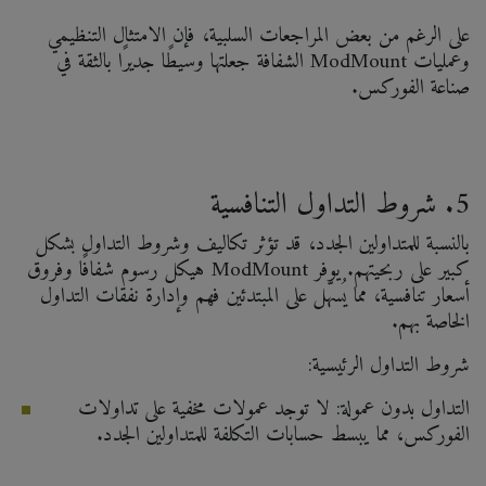
على الرغم من بعض المراجعات السلبية، فإن الامتثال التنظيمي
وعمليات ModMount الشفافة جعلتها وسيطًا جديرًا بالثقة في
صناعة الفوركس.
5. شروط التداول التنافسية
بالنسبة للمتداولين الجدد، قد تؤثر تكاليف وشروط التداول بشكل
كبير على ربحيتهم. يوفر ModMount هيكل رسوم شفافًا وفروق
أسعار تنافسية، مما يُسهّل على المبتدئين فهم وإدارة نفقات التداول
الخاصة بهم.
شروط التداول الرئيسية:
التداول بدون عمولة: لا توجد عمولات مخفية على تداولات
الفوركس، مما يبسط حسابات التكلفة للمتداولين الجدد.