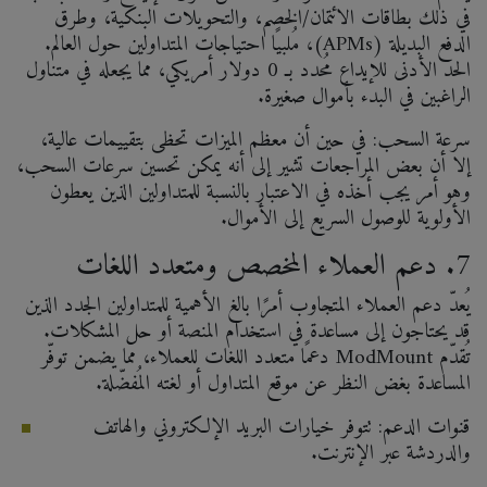
في ذلك بطاقات الائتمان/الخصم، والتحويلات البنكية، وطرق
الدفع البديلة (APMs)، مُلبيًا احتياجات المتداولين حول العالم.
الحد الأدنى للإيداع مُحدد بـ 0 دولار أمريكي، مما يجعله في متناول
الراغبين في البدء بأموال صغيرة.
سرعة السحب: في حين أن معظم الميزات تحظى بتقييمات عالية،
إلا أن بعض المراجعات تشير إلى أنه يمكن تحسين سرعات السحب،
وهو أمر يجب أخذه في الاعتبار بالنسبة للمتداولين الذين يعطون
الأولوية للوصول السريع إلى الأموال.
7. دعم العملاء المخصص ومتعدد اللغات
يُعدّ دعم العملاء المتجاوب أمرًا بالغ الأهمية للمتداولين الجدد الذين
قد يحتاجون إلى مساعدة في استخدام المنصة أو حل المشكلات.
تُقدّم ModMount دعمًا متعدد اللغات للعملاء، مما يضمن توفّر
المساعدة بغض النظر عن موقع المتداول أو لغته المُفضّلة.
قنوات الدعم: تتوفر خيارات البريد الإلكتروني والهاتف
والدردشة عبر الإنترنت.