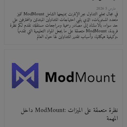
2026 مارس 5
تتميز ModMount في مجال تعليم التداول عبر الإنترنت بمنهجها الشامل
متعدد المستويات، الذي يُلبي احتياجات المتداولين المبتدئين والمحترفين على
حد سواء. بالاستناد إلى مصادر رسمية ومراجعات مستقلة، نقدم لكم نظرة
متعمقة على ما يجعل المواد التعليمية التي تقدمها ModMount فريدة،
وكيفية هيكلتها، وأسباب تقدير المتداولين لها حول العالم.
داخل ModMount: نظرة متعمقة على الميزات
المهمة