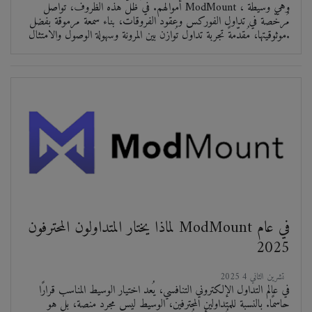
أموالهم. في ظلّ هذه الظروف، تواصل ModMount ، وهي وسيطة
مُرخّصة في تداول الفوركس وعقود الفروقات، بناء سمعة مرموقة بفضل
موثوقيتها، مُقدّمةً تجربة تداول تُوازن بين المرونة وسهولة الوصول والامتثال.
لماذا يختار المتداولون المحترفون ModMount في عام
2025
2025 تشرين الثاني 4
في عالم التداول الإلكتروني التنافسي، يُعد اختيار الوسيط المناسب قرارًا
حاسمًا. بالنسبة للمتداولين المحترفين، الوسيط ليس مجرد منصة، بل هو