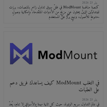
2026 يناير 23
في ظلّ سوق تداولٍ زاخرٍ بالمنصات، برزت ModMount كمنصةٍ منافسةٍ
للمتداولين الذين يبحثون عن مزيجٍ من الأدوات المتقدمة، وإمكانية وصولٍ
متنوعةٍ للأصول، ونهجٍ يُركّز على المستخدم.
كيف يساعدك فريق دعم ModMount في التغلب
على العقبات
2026 يناير 23
في عالم التداول سريع الوتيرة، حيث كل ثانية مهمة والأسواق لا تنام، يُعدّ