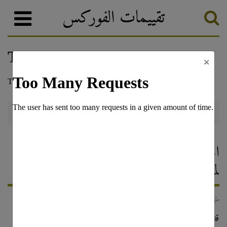
تقييمات الفوركس
×
أخبار الفوركس والترقيات
تصنيف الفوركس
لماذا يُعد ModMount الخيار الأمثل
لمتداولي الفوركس الجدد في عام 2025؟
2 مايو, 2025
قد يكون دخول عالم تداول الفوركس مُثيرًا ومُخيفًا في آنٍ واحد،