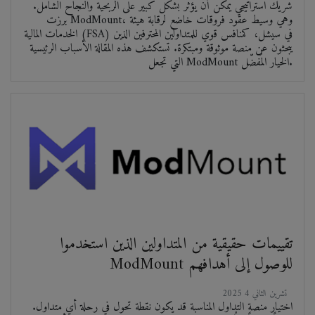
شريك استراتيجي يُمكن أن يُؤثر بشكل كبير على الربحية والنجاح الشامل.
برزت ModMount، وهي وسيط عقود فروقات خاضع لرقابة هيئة
الخدمات المالية (FSA) في سيشل، كمنافس قوي للمتداولين المحترفين الذين
يبحثون عن منصة موثوقة ومبتكرة. تستكشف هذه المقالة الأسباب الرئيسية
التي تجعل ModMount الخيار المُفضّل.
تقييمات حقيقية من المتداولين الذين استخدموا
ModMount للوصول إلى أهدافهم
2025 تشرين الثاني 4
اختيار منصة التداول المناسبة قد يكون نقطة تحول في رحلة أي متداول.