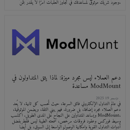
وجود شريك موثوق لمساعدتك في تجاوز العقبات أمرًا لا يُقدّر بثمن.
دعم العملاء ليس مجرد ميزة: لماذا يثق المتداولون في
مساعدة ModMount
2025 ديسمبر 19
في عالم التداول الإلكتروني فائق السرعة، حيث تُحسب كل ثانية، لا يُعد
دعم العملاء مجرد إضافة، بل ضرورة. فهو يبني الثقة، ويضمن الموثوقية،
ويساعد المتداولين على النجاح على المدى الطويل. اكتسب ModMount،
وسيط فوركس وعقود فروقات مرخص، سمعته الطيبة ليس فقط بفضل
أدوات التداول القوية وإمكانية الوصول الواسعة إلى السوق، بل أيضًا