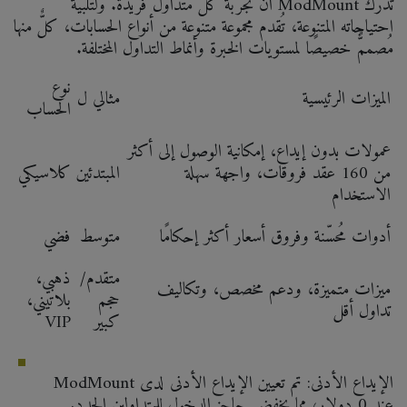
تُدرك ModMount أن تجربة كل متداول فريدة. ولتلبية
احتياجاته المتنوعة، تُقدم مجموعة متنوعة من أنواع الحسابات، كلٌّ منها
مُصممٌّ خصيصًا لمستويات الخبرة وأنماط التداول المختلفة.
نوع
الميزات الرئيسية
مثالي ل
الحساب
عمولات بدون إيداع، إمكانية الوصول إلى أكثر
من 160 عقد فروقات، واجهة سهلة
المبتدئين
كلاسيكي
الاستخدام
أدوات مُحسّنة وفروق أسعار أكثر إحكامًا
متوسط
فضي
متقدم/
ذهبي،
ميزات متميزة، ودعم مخصص، وتكاليف
حجم
بلاتيني،
تداول أقل
كبير
VIP
الإيداع الأدنى: تم تعيين الإيداع الأدنى لدى ModMount
عند 0 دولار، مما يخفض حاجز الدخول للمتداولين الجدد.