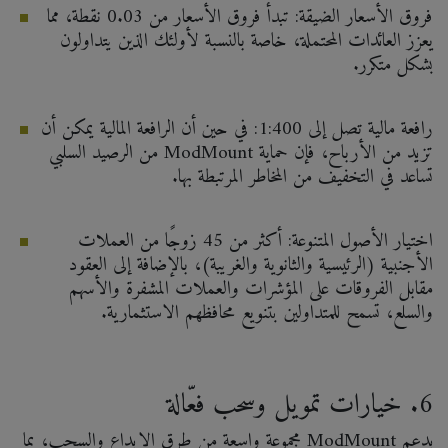
فروق الأسعار الضيقة: تبدأ فروق الأسعار من 0.03 نقطة، مما
يعزز العائدات المحتملة، خاصة بالنسبة لأولئك الذين يتداولون
بشكل متكرر.
رافعة مالية تصل إلى 1:400: في حين أن الرافعة المالية يمكن أن
تزيد من الأرباح، فإن حماية ModMount من الرصيد السلبي
تساعد في التخفيف من المخاطر المرتبطة بها.
اختيار الأصول المتنوعة: أكثر من 45 زوجًا من العملات
الأجنبية (الرئيسية والثانوية والغريبة)، بالإضافة إلى العقود
مقابل الفروقات على المؤشرات والعملات المشفرة والأسهم
والسلع، تسمح للمتداولين بتنويع محافظهم الاستثمارية.
6. خيارات تمويل وسحب فعّالة
يدعم ModMount مجموعة واسعة من طرق الإيداع والسحب، بما