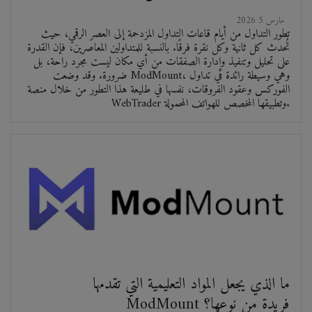
2026 مارس 5
تطور التداول من أيام قاعات التداول المزدحمة إلى العصر الرقمي، حيث
تُحدث كل ثانية وكل نقرة فرقًا. بالنسبة للمتداولين المعاصرين، فإن القدرة
على تحليل وتنفيذ وإدارة الصفقات من أي مكان ليست مجرد راحة، بل
ضرورة. وقد وضعت ModMount، وهي وسيطة رائدة في تداول
الفوركس وعقود الفروقات، نفسها في طليعة هذا التطور من خلال منصة
WebTrader وتطبيقها المخصص للهواتف المحمولة.
ما الذي يجعل المواد التعليمية التي تقدمها
ModMount فريدة من نوعها؟