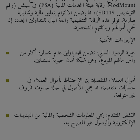
ModMount لرقابة هيئة الخدمات المالية (FSA) في سيشل (رقم
الترخيص SD119)، مما يضمن الالتزام بمعايير مالية وتشغيلية
صارمة. توفر هذه الرقابة التنظيمية راحة البال للمتداولين الجدد، إذ
تحمي أموالهم وبياناتهم الشخصية.
الإجراءات الأمنية:
حماية الرصيد السلبي: تضمن للمتداولين عدم خسارة أكثر من
رأس مالهم المودع، وهي شبكة أمان حيوية للمبتدئين.
أموال العملاء المنفصلة: يتم الاحتفاظ بأموال العملاء في
حسابات منفصلة، مما يحمي الأصول في حالة حدوث ظروف
غير متوقعة.
التشفير المتقدم: يحمي المعلومات الشخصية والمالية من التهديدات
الإلكترونية والوصول غير المصرح به.