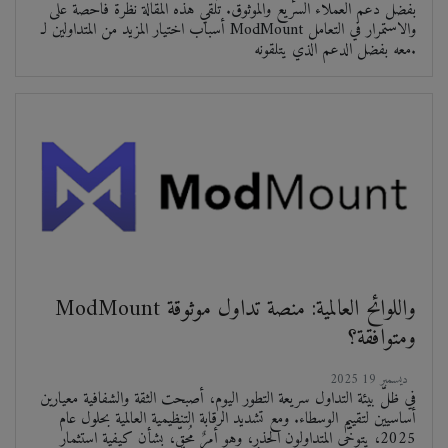
بفضل دعم العملاء السريع والموثوق. تُلقي هذه المقالة نظرة فاحصة على
أسباب اختيار المزيد من المتداولين لـ ModMount والاستمرار في التعامل
معه بفضل الدعم الذي يتلقونه.
ModMount واللوائح العالمية: منصة تداول موثوقة
ومتوافقة؟
2025 ديسمبر 19
في ظلّ بيئة التداول سريعة التطور اليوم، أصبحت الثقة والشفافية معيارين
أساسيين لتقييم الوسطاء. ومع تشديد الرقابة التنظيمية العالمية بحلول عام
2025، يتوخّى المتداولون الحذر، وهو أمرٌ مُحقّ، بشأن كيفية استثمار