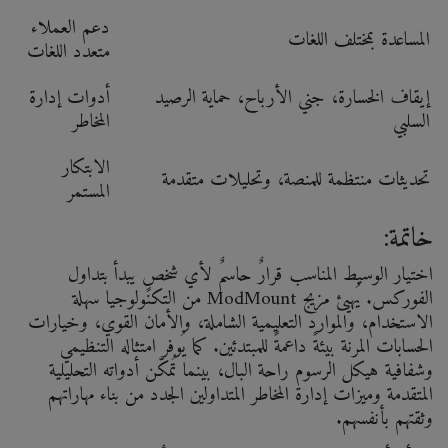
دعم العملاء
المساعدة بمختلف اللغات
متعدد اللغات
إيقاف الخسارة، جني الأرباح، حماية الرصيد
أدوات إدارة
السلبي
المخاطر
الابتكار
تحديثات منتظمة للمنصة، وتحليلات متقدمة
المستمر
خاتمة:
اختيار الوسيط المناسب قرارٌ حاسمٌ لأي شخصٍ يبدأ بتداول
الفوركس. يُهيئ مزيج ModMount من التكنولوجيا سهلة
الاستخدام، والموارد التعليمية الشاملة، والأمان القوي، وخيارات
الحسابات المرنة بيئةً داعمةً للمبتدئين. كما يُوفر امتثاله التنظيمي
وشفافية هيكل الرسوم راحة البال، بينما تُمكّن أدواته التحليلية
المتقدمة وميزات إدارة المخاطر المتداولين الجدد من بناء مهاراتهم
وثقتهم بأنفسهم.