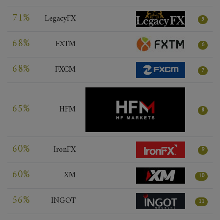
71%
LegacyFX
5
68%
FXTM
6
68%
FXCM
7
65%
HFM
8
60%
IronFX
9
60%
XM
10
56%
INGOT
11