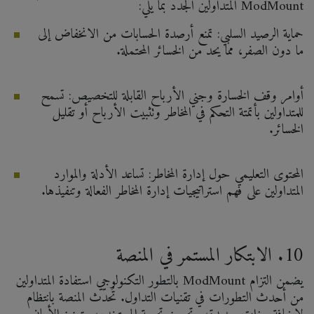
ModMount المتداولين الجدد بما يلي:
حماية الرصيد السلبي: تمنع أرصدة الحسابات من الانخفاض إلى
ما دون الصفر، مما يحد من الخسائر المحتملة.
أوامر وقف الخسارة وجني الأرباح القابلة للتخصيص: تسمح
للمتداولين بأتمتة التحكم في المخاطر وتثبيت الأرباح أو تقليل
الخسائر.
المحتوى التعليمي حول إدارة المخاطر: تساعد الأدلة والموارد
المتداولين على فهم استراتيجيات إدارة المخاطر الفعالة وتنفيذها.
10. الابتكار المستمر في المنصة
يضمن التزام ModMount بالتطور التكنولوجي استفادة المتداولين
من أحدث التطورات في تقنيات التداول. تُحدّث المنصة بانتظام