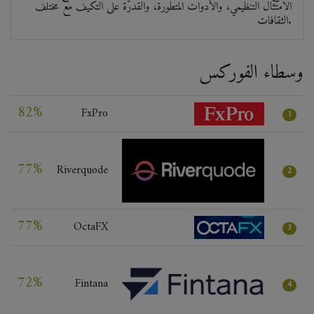
الامتثال التنظيمي، والأدوات المتطورة، والقدرة على التكيف مع مختلف
الثقافات.
وسطاء الفوركس
82%
FxPro
1
77%
Riverquode
2
77%
OctaFX
3
72%
Fintana
4