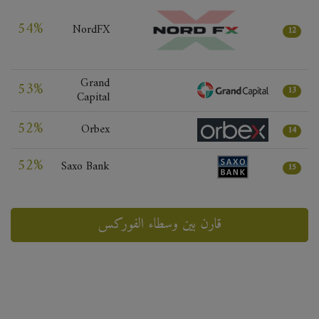
54%
NordFX
12
Grand
53%
13
Capital
52%
Orbex
14
52%
Saxo Bank
15
قارن بين وسطاء الفوركس