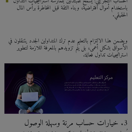
الحساب التجريبي: يسمح للمبتدئين بممارسة استراتيجيات التداول
باستخدام أموال افتراضية، وبناء الثقة قبل المخاطرة برأس المال
الحقيقي.
ويضمن هذا الالتزام بالتعليم عدم ترك المتداولين الجدد يتنقلون في
الأسواق بشكل أعمى، بل يتم تزويدهم بالمعرفة اللازمة لتطوير
استراتيجيات تداول فعالة.
3. خيارات حساب مرنة وسهلة الوصول