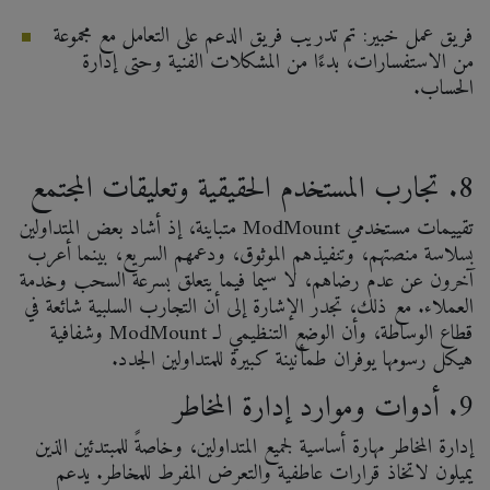
فريق عمل خبير: تم تدريب فريق الدعم على التعامل مع مجموعة
من الاستفسارات، بدءًا من المشكلات الفنية وحتى إدارة
الحساب.
8. تجارب المستخدم الحقيقية وتعليقات المجتمع
تقييمات مستخدمي ModMount متباينة، إذ أشاد بعض المتداولين
بسلاسة منصتهم، وتنفيذهم الموثوق، ودعمهم السريع، بينما أعرب
آخرون عن عدم رضاهم، لا سيما فيما يتعلق بسرعة السحب وخدمة
العملاء. مع ذلك، تجدر الإشارة إلى أن التجارب السلبية شائعة في
قطاع الوساطة، وأن الوضع التنظيمي لـ ModMount وشفافية
هيكل رسومها يوفران طمأنينة كبيرة للمتداولين الجدد.
9. أدوات وموارد إدارة المخاطر
إدارة المخاطر مهارة أساسية لجميع المتداولين، وخاصةً للمبتدئين الذين
يميلون لاتخاذ قرارات عاطفية والتعرض المفرط للمخاطر. يدعم