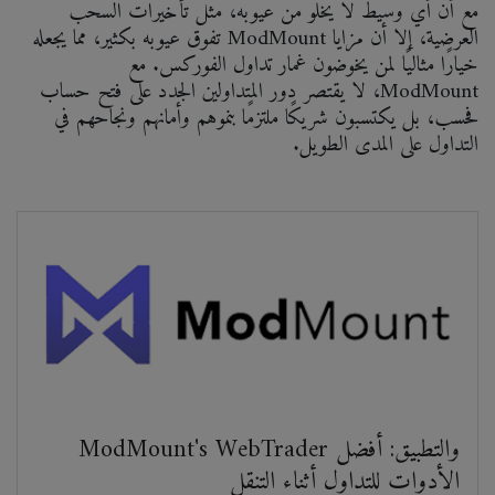
مع أن أي وسيط لا يخلو من عيوبه، مثل تأخيرات السحب
العرضية، إلا أن مزايا ModMount تفوق عيوبه بكثير، مما يجعله
خيارًا مثاليًا لمن يخوضون غمار تداول الفوركس. مع
ModMount، لا يقتصر دور المتداولين الجدد على فتح حساب
فحسب، بل يكتسبون شريكًا ملتزمًا بنموهم وأمانهم ونجاحهم في
التداول على المدى الطويل.
ModMount's WebTrader والتطبيق: أفضل
الأدوات للتداول أثناء التنقل