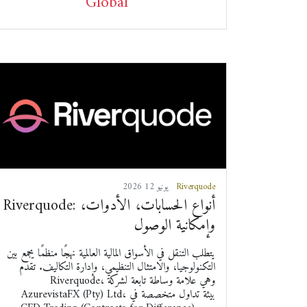
Global
Riverquode
2026 يونيو 12
Riverquode: أنواع الحسابات، الأدوات،
وإمكانية الوصول
يتطلب التنقل في الأسواق المالية العالمية نهجًا منظمًا يجمع بين
التكنولوجيا، والامتثال التنظيمي، وإدارة التكاليف. تقدم
Riverquode، وهي علامة وساطة تابعة لشركة
AzurevistaFX (Pty) Ltd، بيئة تداول متخصصة في