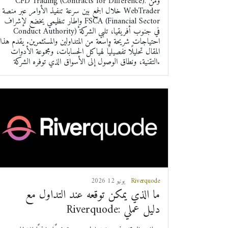
CFD Trading (Contracts for Difference). ومن
خلال الجمع بين سرعة تنفيذ الأوامر عبر منصة WebTrader
وإطار تنظيمي يخضع لإشراف FSCA (Financial Sector
Conduct Authority) في جنوب أفريقيا، تلبي الشركة
احتياجات شريحة واسعة من المتداولين والمستثمرين. يقدم هذا
المقال تحليلًا تفصيليًا لهياكل الحسابات، ومجموعة الأدوات
التقنية، ونطاق الوصول إلى الأسواق الذي توفره الشركة.
Riverquode
2026 يونيو 12
ما الذي يمكن توقعه عند التداول مع
Riverquode: دليل عملي