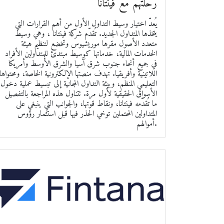
رحلتهم مع فينتانا
يُعدّ اختيار وسيط التداول الأول من أهم القرارات التي
يتخذها المتداول الجديد. تُقدّم شركة فينتانا ، وهي وسيط
متعدد الأصول مقرها موريشيوس وتخضع لتنظيم هيئة
الخدمات المالية، خدماتها كوسيط مبتدئ للمتداولين الأفراد
في جميع أنحاء جنوب شرق آسيا والشرق الأوسط وأمريكا
اللاتينية وأفريقيا. تهدف منصتها الإلكترونية الخاصة، ومحتواها
التعليمي المنظم، وبيئة التداول المجانية إلى تبسيط عملية دخول
الأسواق الحقيقية لأول مرة. تتناول هذه المراجعة بالتفصيل
ما تُقدّمه فينتانا، ونقاط قوتها، والجوانب التي ينبغي على
المتداولين المحتملين توخي الحذر فيها قبل استثمار رؤوس
أموالهم.