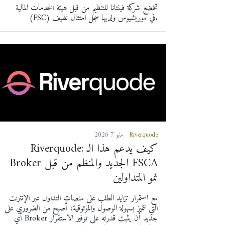
تخضع شركة فينتانا للتنظيم من قبل هيئة الخدمات المالية
(FSC) في موريشيوس ولديها سجل امتثال نظيف.
Riverquode
2026 مايو 7
Riverquode: كيف يدعم هذا الـ
Broker الجديد والمنظم من قبل FSCA
نمو المتداولين
مع استمرار تزايد الطلب على منصات التداول عبر الإنترنت
التي تتميز بسهولة الوصول والموثوقية، أصبح من الضروري على
أي Broker جديد أن يثبت قدرته على توفير الاستقرار