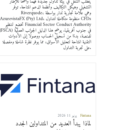
يتطلب التنقل في بيئة تداول جديدة فهمًا واضحًا للإطار
التشغيلي وهيكل التكاليف وأنظمة الدعم المتاحة. توفر
Riverquode، وهي علامة تجارية تُدار بواسطة
AzurevistaFX (Pty) Ltd، منظومة متكاملة لتداول CFDs
تخضع لتنظيم Financial Sector Conduct Authority
(FSCA) في جنوب أفريقيا. يوضح هذا الدليل الجوانب العملي
للمنصة، بدءًا من تسجيل الحساب ووصولًا إلى الأدوات
التقنية المتاحة لتحليل الأسواق، مما يوفر نظرة شاملة ومفصلة
على تجربة التداول.
Fintana
2026 يونيو 11
لماذا يبدأ العديد من المتداولين الجدد