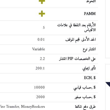
التحوط
PAMM
الأرقام بعد النقطة في علامات
5
الاقتباس
الحد الأدنى لحجم الموقف
0.01
انتشار نوع
Variable
انتشار PIP على التخصصات
2.2
تأثير ايجابي
200:1
ECN, $
حساب قياسي, $
10000
حساب صغير, $
2000
طرق دفع شائعة
Wire Transfer, MoneyBookers