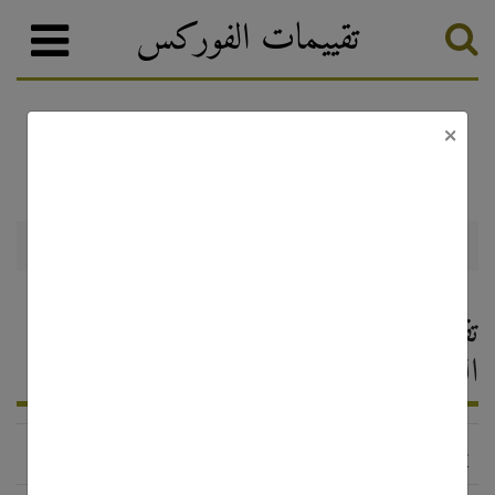
تقييمات الفوركس
×
BNFX
وسطاء الفوركس
تصنيف الفوركس
BNFX — تقييم وسيط الفوركس ،
التعليقات 2026
http://www.bestecnz.com/