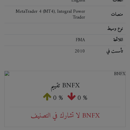
اللغات
English
MetaTrader 4 (MT4), Integral Power
منصات
Trader
نوع وسيط
اللائحة
FMA
تأسست في
2010
تقييم BNFX
0 %
0 %
لا تشارك في التصنيف BNFX