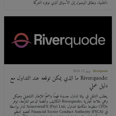
التقنية، ونطاق الوصول إلى الأسواق الذي توفره الشركة.
Riverquode
2026 يونيو 12
ما الذي يمكن توقعه عند التداول مع Riverquode:
دليل عملي
يتطلب التنقل في بيئة تداول جديدة فهمًا واضحًا للإطار التشغيلي وهيكل
التكاليف وأنظمة الدعم المتاحة. توفر Riverquode، وهي علامة تجارية
تُدار بواسطة AzurevistaFX (Pty) Ltd، منظومة متكاملة لتداول CFDs
تخضع لتنظيم Financial Sector Conduct Authority (FSCA) في