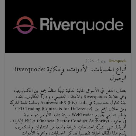
Riverquode
2026 يونيو 12
Riverquode: أنواع الحسابات، الأدوات، وإمكانية
الوصول
يتطلب التنقل في الأسواق المالية العالمية نهجًا منظمًا يجمع بين التكنولوجيا،
والامتثال التنظيمي، وإدارة التكاليف. تقدم Riverquode، وهي علامة
وساطة تابعة لشركة AzurevistaFX (Pty) Ltd، بيئة تداول متخصصة في
CFD Trading (Contracts for Difference). ومن خلال الجمع بين
سرعة تنفيذ الأوامر عبر منصة WebTrader وإطار تنظيمي يخضع
لإشراف FSCA (Financial Sector Conduct Authority) في جنوب
أفريقيا، تلبي الشركة احتياجات شريحة واسعة من المتداولين والمستثمرين.
يقدم هذا المقال تحليلًا تفصيليًا لهياكل الحسابات، ومجموعة الأدوات