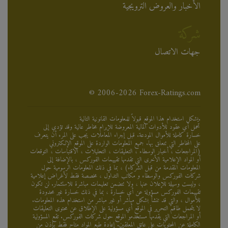
الأخبار والعروض الترويجية
شركة
جهات الاتصال
© 2006-2026 Forex-Ratings.com
يشكل استخدام هذا الموقع قبولاً للمعلومات القانونية التالية.
تحمل أي عقود للأدوات المالية المعروضة للإبرام مخاطر عالية وقد تؤدي إلى
خسارة كاملة للأموال المودعة. قبل إجراء المعاملات يجب على المرء أن يتعرف
على المخاطر التي تتعلق بها. جميع المعلومات الواردة على الموقع الإلكتروني
(المراجعات ، أخبار الوسطاء ، التعليقات ، التحليلات ، الاقتباسات ، التوقعات
أو المواد الإعلامية الأخرى التي تقدمها تقييمات الفوركس ، بالإضافة إلى
المعلومات المقدمة من قبل الشركاء) ، بما في ذلك المعلومات الرسومية حول
شركات الفوركس والوسطاء و مكاتب التداول ، مخصصة فقط لأغراض إعلامية
، وليست وسيلة للإعلان عنها ، ولا تتضمن تعليمات مباشرة للاستثمار. لن تكون
تقييمات الفوركس مسؤولة عن أي خسارة ، بما في ذلك خسارة غير محدودة
للأموال ، والتي قد تنشأ بشكل مباشر أو غير مباشر من استخدام هذه المعلومات.
لا يتحمل طاقم التحرير في الموقع أي مسؤولية على الإطلاق عن محتوى التعليقات
أو المراجعات التي يقدمها مستخدمو الموقع حول شركات الفوركس. تقع المسؤولية
الكاملة عن المحتويات على عاتق المعلقين. إعادة طبع المواد متاح فقط بإذن من