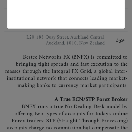
الحالة
اللائحة
FSPR, FMA
البرمجيات
MetaTrader 4 (MT4), Integral Power Trader
L20 188 Quay Street, Auckland Central,
عنوان
Auckland, 1010, New Zealand
Bestec Networks FX (BNFX) is committed to
bringing tight spreads and fast execution to the
masses through the Integral FX Grid, a global inter-
institutional network that connects leading market-
making banks to currency market participants.
A True ECN/STP Forex Broker
BNFX runs a true No Dealing Desk model by
offering two types of accounts for today's online
Forex traders: STP (Straight Through Processing)
accounts charge no commission but compensate the