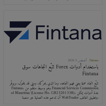
Fintana
2026 أغسطس 5
تتبّع اتجاهات سوق Forex باستخدام أدوات
Fintana
تتبّع اتجاه عملة يعني فهم اتجاهه، وما الذي يحرّكه، ومتى قد يتحوّل. ويوفّر
Fintana، وهو وسيط منظّم من Financial Services Commission
of Mauritius (License No. GB23201338)، عدة أدوات يمكن
أن تدعم هذه العملية عبر منصة WebTrader وتطبيق الهاتف.