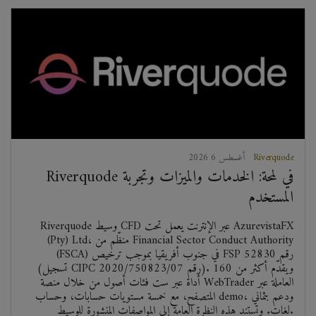
Riverquode
2026 أغسطس 6
Riverquode في لمحة: الخدمات والميزات وتجربة
المستخدم
Riverquode وسيط CFD عبر الإنترنت يعمل تحت AzurevistaFX
(Pty) Ltd، منظّم من Financial Sector Conduct Authority
(FSCA) في جنوب أفريقيا بموجب ترخيص FSP رقم 52830
(تسجيل CIPC رقم 2020/750823/07). ويقدّم أكثر من 160
أداة عبر ست فئات أصول من خلال منصة WebTrader العاملة عبر
المتصفح، مع خمسة مستويات حسابات، وحساب demo، ودعم بثماني
لغات. وتستند هذه النظرة العامة إلى المواصفات المنشورة للوسيط.