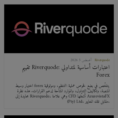
Riverquode
2026 أغسطس 5
تقييم Riverquode: اعتبارات أساسية لمتداولي
Forex
اختيار وسيط forex يتلخّص في بضع فحوص عملية: التنظيم، وموثوقية
المنصة، وتكاليف التداول، والموارد المتاحة لدعم القرارات. هذه نظرة
محايدة إلى Riverquode، وهي علامة CFD تُشغّلها AzurevistaFX
(Pty) Ltd، مقابل تلك المعايير.