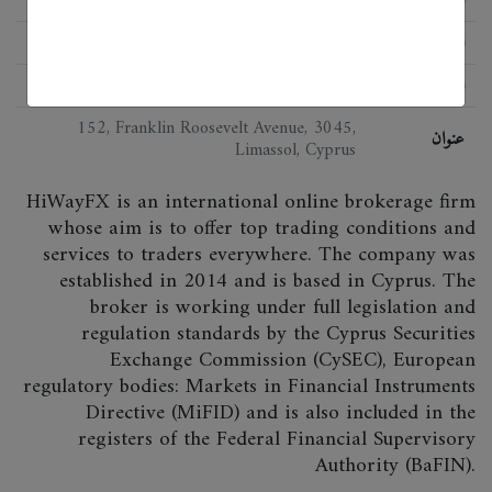
اللائحة
CySEC
البرمجيات
MetaTrader4
152, Franklin Roosevelt Avenue, 3045,
عنوان
Limassol, Cyprus
HiWayFX is an international online brokerage firm
whose aim is to offer top trading conditions and
services to traders everywhere. The company was
established in 2014 and is based in Cyprus. The
broker is working under full legislation and
regulation standards by the Cyprus Securities
Exchange Commission (CySEC), European
regulatory bodies: Markets in Financial Instruments
Directive (MiFID) and is also included in the
registers of the Federal Financial Supervisory
Authority (BaFIN).