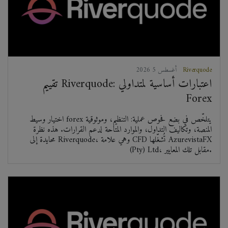
Riverquode
2026 أغسطس 5
تقييم Riverquode: اعتبارات أساسية لمتداولي
Forex
اختيار وسيط forex يتلخّص في بضع فحوص عملية: التنظيم، وموثوقية
المنصة، وتكاليف التداول، والموارد المتاحة لدعم القرارات. هذه نظرة
محايدة إلى Riverquode، وهي علامة CFD تُشغّلها AzurevistaFX
(Pty) Ltd، مقابل تلك المعايير.