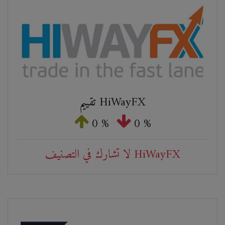
تقييم HiWayFX
0 %
0 %
لا تشارك في التصنيف HiWayFX