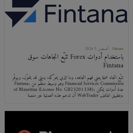
Fintana
2026 أغسطس 5
تتبّع اتجاهات سوق Forex باستخدام أدوات
Fintana
تتبّع اتجاه عملة يعني فهم اتجاهه، وما الذي يحرّكه، ومتى قد يتحوّل. ويوفّر
Fintana، وهو وسيط منظّم من Financial Services Commission
of Mauritius (License No. GB23201338)، عدة أدوات يمكن
أن تدعم هذه العملية عبر منصة WebTrader وتطبيق الهاتف.