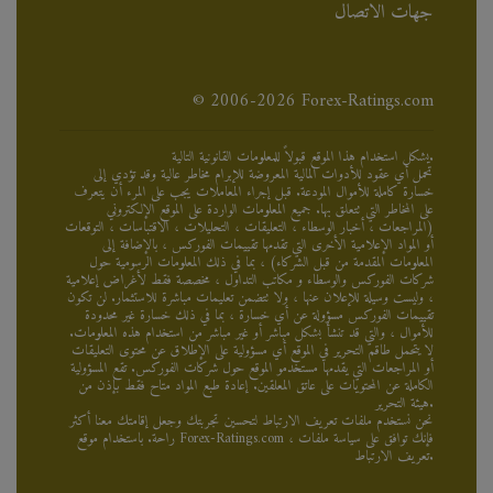
جهات الاتصال
© 2006-2026 Forex-Ratings.com
يشكل استخدام هذا الموقع قبولاً للمعلومات القانونية التالية.
تحمل أي عقود للأدوات المالية المعروضة للإبرام مخاطر عالية وقد تؤدي إلى
خسارة كاملة للأموال المودعة. قبل إجراء المعاملات يجب على المرء أن يتعرف
على المخاطر التي تتعلق بها. جميع المعلومات الواردة على الموقع الإلكتروني
(المراجعات ، أخبار الوسطاء ، التعليقات ، التحليلات ، الاقتباسات ، التوقعات
أو المواد الإعلامية الأخرى التي تقدمها تقييمات الفوركس ، بالإضافة إلى
المعلومات المقدمة من قبل الشركاء) ، بما في ذلك المعلومات الرسومية حول
شركات الفوركس والوسطاء و مكاتب التداول ، مخصصة فقط لأغراض إعلامية
، وليست وسيلة للإعلان عنها ، ولا تتضمن تعليمات مباشرة للاستثمار. لن تكون
تقييمات الفوركس مسؤولة عن أي خسارة ، بما في ذلك خسارة غير محدودة
للأموال ، والتي قد تنشأ بشكل مباشر أو غير مباشر من استخدام هذه المعلومات.
لا يتحمل طاقم التحرير في الموقع أي مسؤولية على الإطلاق عن محتوى التعليقات
أو المراجعات التي يقدمها مستخدمو الموقع حول شركات الفوركس. تقع المسؤولية
الكاملة عن المحتويات على عاتق المعلقين. إعادة طبع المواد متاح فقط بإذن من
هيئة التحرير.
نحن نستخدم ملفات تعريف الارتباط لتحسين تجربتك وجعل إقامتك معنا أكثر
راحة. باستخدام موقع Forex-Ratings.com ، فإنك توافق على سياسة ملفات
تعريف الارتباط.