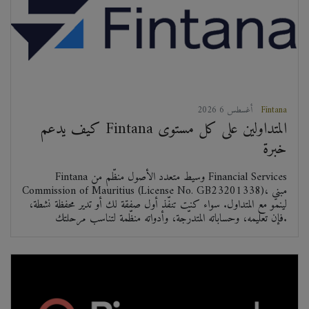
Fintana
2026 أغسطس 6
كيف يدعم Fintana المتداولين على كل مستوى
خبرة
Fintana وسيط متعدد الأصول منظّم من Financial Services
Commission of Mauritius (License No. GB23201338)، مبني
لينمو مع المتداول. سواء كنت تنفّذ أول صفقة لك أو تدير محفظة نشطة،
فإن تعليمه، وحساباته المتدرّجة، وأدواته منظّمة لتناسب مرحلتك.