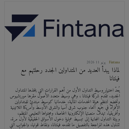
Fintana
2026 يونيو 11
لماذا يبدأ العديد من المتداولين الجدد رحلتهم مع
فينتانا
يُعدّ اختيار وسيط التداول الأول من أهم القرارات التي يتخذها المتداول
الجديد. تُقدّم شركة فينتانا ، وهي وسيط متعدد الأصول مقرها موريشيوس
وتخضع لتنظيم هيئة الخدمات المالية، خدماتها كوسيط مبتدئ للمتداولين
الأفراد في جميع أنحاء جنوب شرق آسيا والشرق الأوسط وأمريكا اللاتينية
وأفريقيا. تهدف منصتها الإلكترونية الخاصة، ومحتواها التعليمي المنظم،
وبيئة التداول المجانية إلى تبسيط عملية دخول الأسواق الحقيقية لأول مرة.
تتناول هذه المراجعة بالتفصيل ما تُقدّمه فينتانا، ونقاط قوتها، والجوانب التي