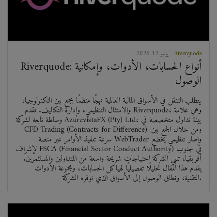
Riverquode
2026 يونيو 12
Riverquode: أنواع الحسابات، الأدوات، وإمكانية
الوصول
يتطلب التنقل في الأسواق المالية العالمية نهجًا منظمًا يجمع بين التكنولوجيا،
والامتثال التنظيمي، وإدارة التكاليف. تقدم Riverquode، وهي علامة
وساطة تابعة لشركة AzurevistaFX (Pty) Ltd، بيئة تداول متخصصة في
CFD Trading (Contracts for Difference). ومن خلال الجمع بين
سرعة تنفيذ الأوامر عبر منصة WebTrader وإطار تنظيمي يخضع
لإشراف FSCA (Financial Sector Conduct Authority) في جنوب
أفريقيا، تلبي الشركة احتياجات شريحة واسعة من المتداولين والمستثمرين.
يقدم هذا المقال تحليلًا تفصيليًا لهياكل الحسابات، ومجموعة الأدوات
التقنية، ونطاق الوصول إلى الأسواق الذي توفره الشركة.