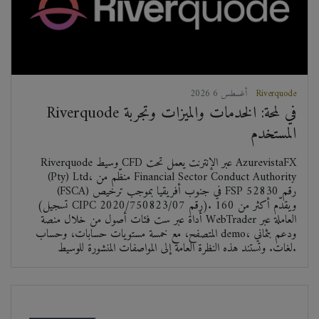
Riverquode
2026 أغسطس 6
Riverquode في لمحة: الخدمات والميزات وتجربة
المستخدم
Riverquode وسيط CFD عبر الإنترنت يعمل تحت AzurevistaFX
(Pty) Ltd، منظّم من Financial Sector Conduct Authority
(FSCA) في جنوب أفريقيا بموجب ترخيص FSP رقم 52830
(تسجيل CIPC رقم 2020/750823/07). ويقدّم أكثر من 160
أداة عبر ست فئات أصول من خلال منصة WebTrader العاملة عبر
المتصفح، مع خمسة مستويات حسابات، وحساب demo، ودعم بثماني
لغات. وتستند هذه النظرة العامة إلى المواصفات المنشورة للوسيط.