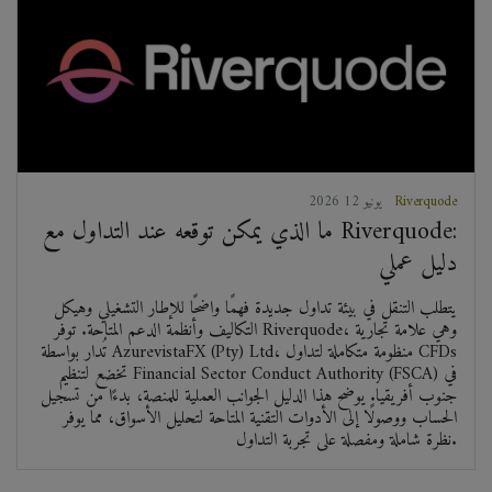
Riverquode
2026 يونيو 12
ما الذي يمكن توقعه عند التداول مع Riverquode:
دليل عملي
يتطلب التنقل في بيئة تداول جديدة فهمًا واضحًا للإطار التشغيلي وهيكل
التكاليف وأنظمة الدعم المتاحة. توفر Riverquode، وهي علامة تجارية
تُدار بواسطة AzurevistaFX (Pty) Ltd، منظومة متكاملة لتداول CFDs
تخضع لتنظيم Financial Sector Conduct Authority (FSCA) في
جنوب أفريقيا. يوضح هذا الدليل الجوانب العملية للمنصة، بدءًا من تسجيل
الحساب ووصولًا إلى الأدوات التقنية المتاحة لتحليل الأسواق، مما يوفر
نظرة شاملة ومفصلة على تجربة التداول.