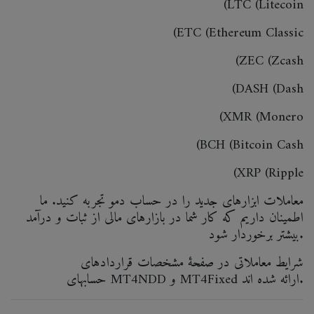
(LTC (Litecoin
(ETC (Ethereum Classic
(ZEC (Zcash
(DASH (Dash
(XMR (Monero
(BCH (Bitcoin Cash
(XRP (Ripple
معاملات ابزارهای جدید را در حساب دمو تجربه کنید. ما
اطمینان داریم که کار شما در بازارهای مالی از ثبات و درآمد
بیشتر برخوردار شود.
شرایط معاملاتی در صفحۀ مشخصات قراردادهای
حسابهای MT4NDD و MT4Fixed ارائه شده اند.