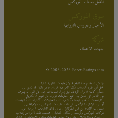
أفضل وسطاء الفوركس
سوق الفوركس
الأخبار والعروض الترويجية
شركة
جهات الاتصال
© 2006-2026 Forex-Ratings.com
يشكل استخدام هذا الموقع قبولاً للمعلومات القانونية التالية.
تحمل أي عقود للأدوات المالية المعروضة للإبرام مخاطر عالية وقد تؤدي إلى
خسارة كاملة للأموال المودعة. قبل إجراء المعاملات يجب على المرء أن يتعرف
على المخاطر التي تتعلق بها. جميع المعلومات الواردة على الموقع الإلكتروني
(المراجعات ، أخبار الوسطاء ، التعليقات ، التحليلات ، الاقتباسات ، التوقعات
أو المواد الإعلامية الأخرى التي تقدمها تقييمات الفوركس ، بالإضافة إلى
المعلومات المقدمة من قبل الشركاء) ، بما في ذلك المعلومات الرسومية حول
شركات الفوركس والوسطاء و مكاتب التداول ، مخصصة فقط لأغراض إعلامية
، وليست وسيلة للإعلان عنها ، ولا تتضمن تعليمات مباشرة للاستثمار. لن تكون