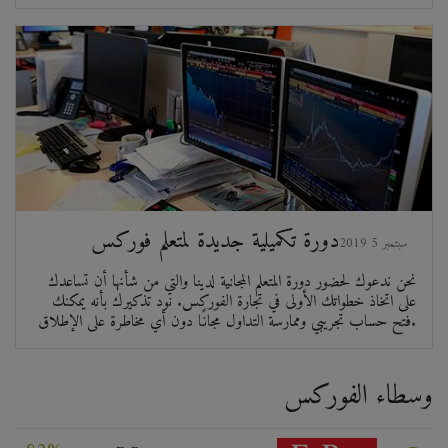
دورة تكميلية جديدة لمتعلم فوركس
2019 سبتمبر 5
نحن ندعوك لحضور دورة المتعلم المجانية لدينا والتي من شأنها أن تساعدك
على اتخاذ خطواتك الأولى في تجارة الفوركس. نود تذكيرك بأنه يمكنك
فتح حساب تجريبي وممارسة التداول مجانًا دون أي مخاطرة على الإطلاق.
وسطاء الفوركس