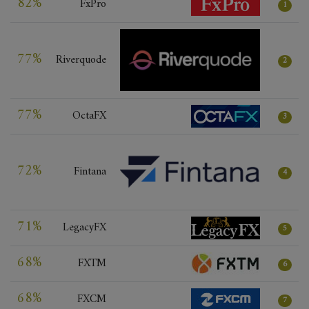
82%
FxPro
1
77%
Riverquode
2
77%
OctaFX
3
72%
Fintana
4
71%
LegacyFX
5
68%
FXTM
6
68%
FXCM
7