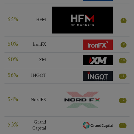
65%
HFM
8
60%
IronFX
9
60%
XM
10
56%
INGOT
11
54%
NordFX
12
Grand
53%
13
Capital