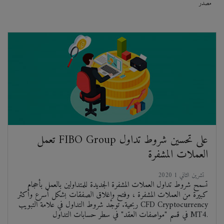
مصدر
تعمل FIBO Group على تحسين شروط تداول
العملات المشفرة
2020 تشرين الثاني 1
تسمح شروط تداول العملات المشفرة الجديدة للمتداولين بالعمل بأحجام
كبيرة من العملات المشفرة ، وفتح وإغلاق الصفقات بشكل أسرع وأكثر
ربحية. توجد شروط التداول في علامة التبويب CFD Cryptocurrency
في قسم "مواصفات العقد" في سطر حسابات التداول MT4.