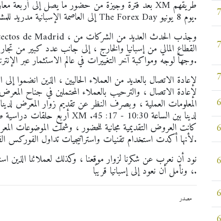
بعد فترة وجيزة من حضور ما يصل إلى أربعة معارض متع
إلى العاصمة الإسبانية مدريد للمشاركة في The Forex Day يوم 8 يونيو.
القطاع المالي من إسبانيا والخارج ، إلى جانب عدد كبير من تجار ا
وجهاً لوجه ومواكبة آخر التغييرات في عالم الاستثمار عبر الإنترنت.
لإعادة الاتصال ، والترحيب بالعملاء المحتملين في جناح المعرض ا
المعلومات العملية ، وبصرف النظر عن تقديم زوار المعرض لدينا م
أربع حلقات دراسية صغيرة قدمها ال
كانت العروض التقديمية مجانية للحضور ، وشملت الموضوعات ال
لأنها أكدت استخدام تقنيات واستراتيجيات تداول الفوركس الفعالة.
نود أن نعرب عن شكرنا لزوار موقعنا ، وكذلك لعملائنا الذين اس
، ونأمل أن نعود إلى إسبانيا قريبًا.
مصدر