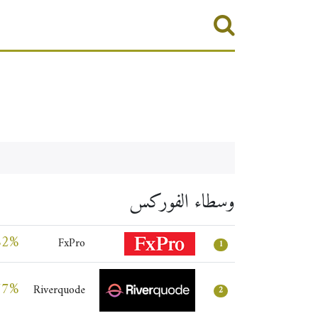
وسطاء الفوركس
82%
FxPro
1
77%
Riverquode
2