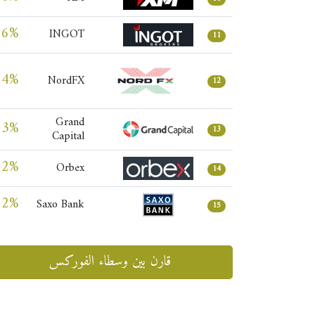
56%
INGOT
11
54%
NordFX
12
Grand
53%
13
Capital
52%
Orbex
14
52%
Saxo Bank
15
قارن بين وسطاء الفوركس