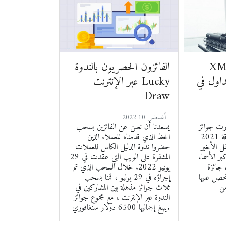
وز بجائزة أفضل
الفائزون الحصريون بالندوة
 في Ultimate
عبر الإنترنت Lucky
Draw
2022 أغسطس 10
ائز Ultimate Fintech
يسعدنا أن نعلن عن الفائزين بسحب
2021 المرموقة XM الفائزين بجائزة
الحظ الذي قدمناه للعملاء الذين
ل الأخير
حضروا ندوة الدليل الكامل للعملات
ر الأسماء
المشفرة على الويب التي عقدت في 29
 جائزة
يونيو 2022. خلال السحب الذي تم
ليها XM هذا
إجراؤه في 29 يوليو ، قمنا بسحب
من
ثلاث جوائز مذهلة بين المشاركين في
الندوة عبر الإنترنت ، مع مجموع جوائز
يبلغ إجماليها 6500 دولار سنغافوري.