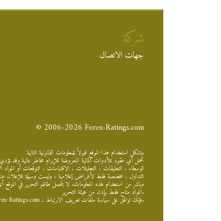
شركة
جهات الاتصال
© 2006-2026 Forex-Ratings.com
يشكل استخدام هذا الموقع قبولاً للمعلومات القانونية التالية.
تحمل أي عقود للأدوات المالية المعروضة للإبرام مخاطر عالية وقد تؤدي 
الوسطاء ، التعليقات ، التحليلات ، الاقتباسات ، التوقعات أو المواد
التداول ، مخصصة فقط لأغراض إعلامية ، وليست وسيلة للإعلان عنها 
مباشر من استخدام هذه المعلومات. لا يتحمل طاقم التحرير في الموقع أ
المواد متاح فقط بإذن من هيئة التحرير.
نحن نستخدم ملفات تعريف الارتباط لتحسين تجربتك وجعل إقامتك معنا أكثر راحة. باستخدام موقع Forex-Ratings.com ، فإنك توافق على سياسة ملفات تعريف الارتباط.