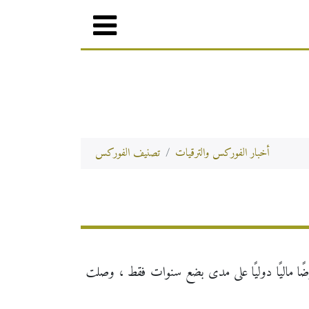
أخبار الفوركس والترقيات
تصنيف الفوركس
مشاركتها في أكثر من 40 معرضًا ماليًا دوليًا على مدى بضع سنوات فقط ، وصلت XM بالفعل إلى العديد