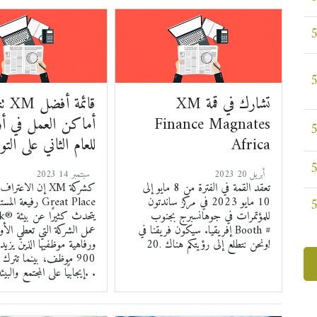
XM تشارك في قمة
تتصد
Finance Magnates
أماكن العمل في أو
Africa
للعام الثاني على التو
2023 أبريل 20
2023 سبتمبر 14
تعقد القمة في الفترة من 8 مايو إلى
إن الاعتراف المستم
10 مايو 2023 في مركز ساندتون
رفيعة المستوى م
للمؤتمرات في جوهانسبرج بجنوب
to Work® ي
إفريقيا. سيكون فريقنا في Booth #
عمل الشركة التي تعطي الأول
20. ونحن نتطلع إلى رؤيتكم هناك!
ورفاهية موظفيها الذين يز
900 موظف، بينما تترك أيض
إيجابيًا على المجتمع والبيئة الطبيعية. .