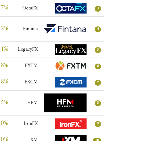
77%
OctaFX
3
72%
Fintana
4
71%
LegacyFX
5
68%
FXTM
6
68%
FXCM
7
65%
HFM
8
60%
IronFX
9
60%
XM
10