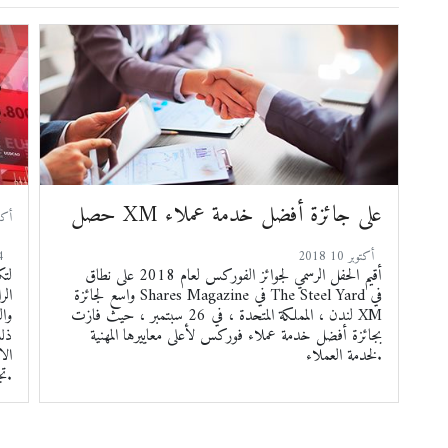
حصل XM على جائزة أفضل خدمة عملاء
2018 أكتوبر 10
24
أقيم الحفل الرسمي لجوائز الفوركس لعام 2018 على نطاق
واسع لجائزة Shares Magazine في The Steel Yard في
الر
لندن ، المملكة المتحدة ، في 26 سبتمبر ، حيث فازت XM
وال
بجائزة أفضل خدمة عملاء فوركس لأعلى معاييرها المهنية
ذلك
لخدمة العملاء.
الا
تجار التجزئة.