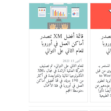
ر XM قائمة أفضل
تتصدر XM قائمة أفضل
روبا
أماكن العمل في أوروبا
الي
للعام الثاني على التوالي
2023 أكتوبر 15
ر بـ XM كشركة
للعام الثاني على التوالي، تم تصنيف
ن قبل Great Place
XM، الشركة العالمية الرائدة في مجال
تحدث كثيرًا عن بيئة
التكنولوجيا المالية والمتواجدة في أكثر
وية لتطوير
من 190 دولة، في قمة أفضل أماكن
يد عددهم عن
العمل في أوروبا في فئة الأعمال
ًا تأثيرًا
متوسطة الحجم.