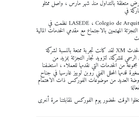
لقة بالتداول منذ شهر مارس ، واصل ممثلو XM طريقهم
نظمت في LASEDE ، Colegio de Arquitectos de Madrid ، وجذب الحدث العديد من الشركات من
لتجزئة المهتمين بالاجتماع مع مقدمي الخدمات المالية
لقد كانت تجربة ممتعة بالنسبة لشركة XM لإعادة الاتصال بالعديد من العملاء الحاليين ، الذين انضموا إلى الحدث
لرسمي للشركة. لتزويد تجار التجزئة بمزيد من
جموعة من الخدمات التي نقدمها للعملاء ، استضفنا
محلل الفني روبن لوبيز غارسيا في جناح XM لدينا بين الساعة 10:30 - 17: 45.
معروضة العديد من موضوعات الفوركس ذات الاهتمام
تغلوا الوقت لحضور يوم الفوركس لمقابلتنا مرة أخرى