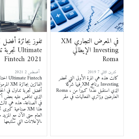
XM في المعرض التجاري
XM تف
الإيطالي Investing
تجربة تداول
Fintech 2021
Roma
2019 تشرين الثاني 7
2021 أغسطس 2
كانت هذه هي المرة الأولى التي تحضر
اختارت جو
فيها شركة XM برنامج Investing
Roma ، الذي استقبل عددًا كبيرًا من
أفضل تجربة تداول في الحف
العارضين وزائري الفعاليات في مقر
الذي تنافس عليه بعض أكب
في الصناعة. هذه هي ثالث
صناعية كبرى تحصل ع
العام حتى الآن مع المزيد 
الإعلانات التي ستتبعها.