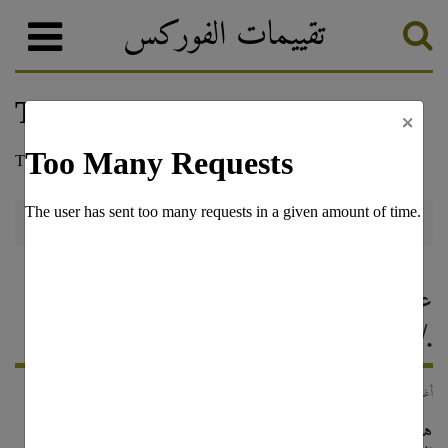
تقييمات الفوركس
×
أخبار الفوركس والترقيات
تصنيف الفوركس
عرض خاص: تداول الروبوتات بخصم
50٪
12 أغسطس, 2019
هل تريد التداول لتحقيق ربح حقيقي؟ ألق نظرة على وكالات