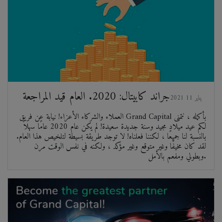
جراند كابيتال: 2020. العام قيد المراجعة
2021 يناير 11
العملاء والشركاء الأعزاء! نيابة عن فريق Grand Capital بأكمله ، نتمنى
لكم عيد ميلاد مجيد وسنة جديدة سعيدة! لم يكن عام 2020 عامًا سهلاً
بالنسبة لنا جميعًا ، لكننا فعلناه! لا توجد طريقة بسيطة لتلخيص هذا العام.
لقد كان مخيفًا وغير متوقع وغير مؤكد ، ولكنه في نفس الوقت مرن
وبطولي ومفعم بالأمل.