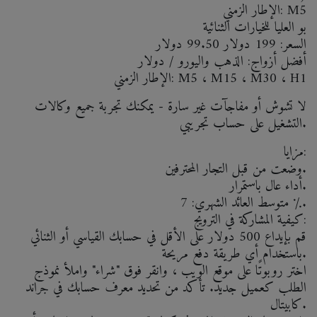
الإطار الزمني: M5
بو العليا للخيارات الثنائية
السعر: 199 دولار 99.50 دولار
أفضل أزواج: الذهب واليورو / دولار
الإطار الزمني: M5 ، M15 ، M30 ، H1
لا تشوش أو مفاجآت غير سارة - يمكنك تجربة جميع وكالات
التشغيل على حساب تجريبي.
مزايا:
وضعت من قبل التجار المحترفين.
أداء عال باستمرار.
متوسط ​​العائد الشهري: 7 ٪.
كيفية المشاركة في الترويج:
قم بإيداع 500 دولار على الأقل في حسابك القياسي أو الثنائي
باستخدام أي طريقة دفع مريحة.
اختر روبوتًا على موقع الويب ، وانقر فوق "شراء" واملأ نموذج
الطلب كعميل جديد. تأكد من تحديد معرف حسابك في جراند
كابيتال.