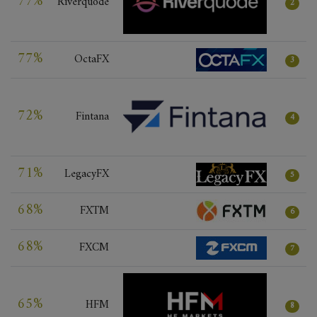
77%
Riverquode
2
77%
OctaFX
3
72%
Fintana
4
71%
LegacyFX
5
68%
FXTM
6
68%
FXCM
7
65%
HFM
8