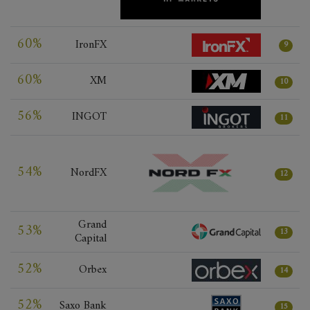
60%
IronFX
9
60%
XM
10
56%
INGOT
11
54%
NordFX
12
Grand
53%
13
Capital
52%
Orbex
14
52%
Saxo Bank
15