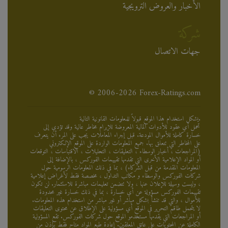
الأخبار والعروض الترويجية
شركة
جهات الاتصال
© 2006-2026 Forex-Ratings.com
يشكل استخدام هذا الموقع قبولاً للمعلومات القانونية التالية.
تحمل أي عقود للأدوات المالية المعروضة للإبرام مخاطر عالية وقد تؤدي إلى
خسارة كاملة للأموال المودعة. قبل إجراء المعاملات يجب على المرء أن يتعرف
على المخاطر التي تتعلق بها. جميع المعلومات الواردة على الموقع الإلكتروني
(المراجعات ، أخبار الوسطاء ، التعليقات ، التحليلات ، الاقتباسات ، التوقعات
أو المواد الإعلامية الأخرى التي تقدمها تقييمات الفوركس ، بالإضافة إلى
المعلومات المقدمة من قبل الشركاء) ، بما في ذلك المعلومات الرسومية حول
شركات الفوركس والوسطاء و مكاتب التداول ، مخصصة فقط لأغراض إعلامية
، وليست وسيلة للإعلان عنها ، ولا تتضمن تعليمات مباشرة للاستثمار. لن تكون
تقييمات الفوركس مسؤولة عن أي خسارة ، بما في ذلك خسارة غير محدودة
للأموال ، والتي قد تنشأ بشكل مباشر أو غير مباشر من استخدام هذه المعلومات.
لا يتحمل طاقم التحرير في الموقع أي مسؤولية على الإطلاق عن محتوى التعليقات
أو المراجعات التي يقدمها مستخدمو الموقع حول شركات الفوركس. تقع المسؤولية
الكاملة عن المحتويات على عاتق المعلقين. إعادة طبع المواد متاح فقط بإذن من