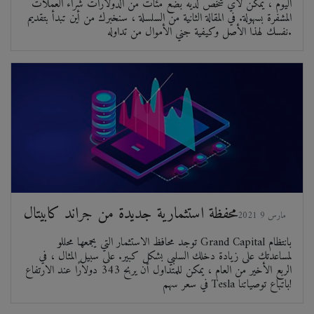
اليوم ، يمكن لأي شخص لديه بضع مئات من الدولارات شراء العملات
المشفرة بسهولة. في المقالة الثانية من السلسلة ، سنخبرك من أين تبدأ بتقديم
نفسك لهذا الأصل وكيفية جني الأموال من تداوله.
محفظة استثمارية جديدة من جراند كابيتال
2021 مارس 9
توجد محافظ الاستثمار التي يجمعها محللو Grand Capital بانتظام
لمساعدتك على زيادة دخلك السلبي بشكل كبير. على سبيل المثال ، في
الربع الأخير من العام ، يمكن للمتداول أن يربح 343 دولارًا عند الارتفاع
في سعر سهم Tesla باتباع توصياتنا!