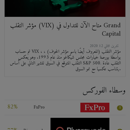
مؤشر التقلب (VIX) متاح الآن للتداول في Grand
Capital
2020 تشرين الثاني 12
تم حساب VIX ، مؤشر التقلب (المعروف أيضًا باسم مؤشر الخوف) ،
بواسطة بورصة خيارات مجلس شيكاغو منذ عام 1993. وهو يعكس
التقلب المتوقع في السوق للشهر التالي على أساس S&P 500. التقلب عادة
يتناسب عكسيا مع نمو السوق.
وسطاء الفوركس
82%
FxPro
1