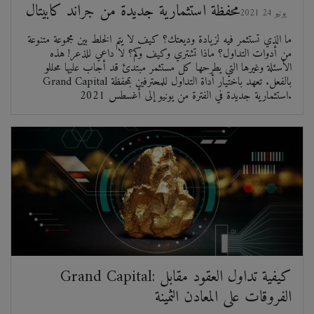
محفظة استثمارية جديدة من جراند كابيتال
2021 يونيو 24
ما الذي تستثمر فيه لزيادة وديعتك؟ كيف لا يتم الخلط بين مجموعة متنوعة
من أدوات التداول؟ ماذا تشتري وكيف وكم؟ لا داعي للذعر! هذه
الأسئلة وغيرها التي يطرحها كل مستثمر مبتدئ قد أجاب عليها محللو
Grand Capital بالفعل. تعهد باختيار أداة التداول للمحترفين بمحفظة
استثمارية جديدة في الفترة من يونيو إلى أغسطس 2021.
Grand Capital: كيفية تداول العقود مقابل
الفروقات على المعادن الثمينة