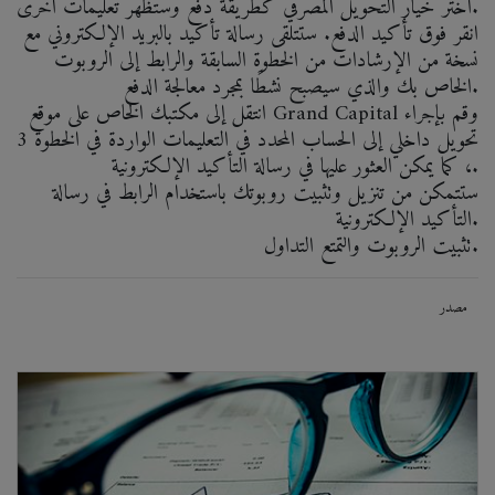
اختر خيار التحويل المصرفي كطريقة دفع وستظهر تعليمات أخرى.
انقر فوق تأكيد الدفع. ستتلقى رسالة تأكيد بالبريد الإلكتروني مع
نسخة من الإرشادات من الخطوة السابقة والرابط إلى الروبوت
الخاص بك والذي سيصبح نشطًا بمجرد معالجة الدفع.
انتقل إلى مكتبك الخاص على موقع Grand Capital وقم بإجراء
تحويل داخلي إلى الحساب المحدد في التعليمات الواردة في الخطوة 3
، كما يمكن العثور عليها في رسالة التأكيد الإلكترونية.
ستتمكن من تنزيل وتثبيت روبوتك باستخدام الرابط في رسالة
التأكيد الإلكترونية.
تثبيت الروبوت والتمتع التداول.
مصدر