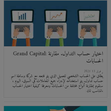
Grand Capital: اختيار حساب التداول. مقارنة
الحسابات
2021 فبراير 15
يُطلق على الحساب الشخصي للعميل الذي يتم فتحه مع شركة وساطة اسم
حساب تداول. يتم استخدامه لإجراء جميع المعاملات في السوق. اليوم ،
سنقوم بمقارنة أنواع مختلفة من الحسابات ومعرفة كيفية اختيار الحساب
المناسب لك.