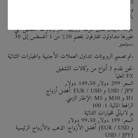
التشغيل التي طورها خبراء تداول العملات الأجنبية. إن تحليل
وضع السوق والتصرف وفقًا للتنبؤات الدقيقة هي نفس الأشياء
التي تؤديها روبوتات التداول بشكل أفضل.
جراند كابيتال تطلق عرضًا ترويجيًا: اشترِ وكالات التشغيل التي
طورها متداولون محترفون بخصم 50٪ من 1 أغسطس إلى 30
سبتمبر.
تم تصميم الروبوتات لتداول العملات الأجنبية والخيارات الثنائية.
نحن نقدم 3 أنواع من وكالات التشغيل:
العليا FX
السعر: 299 دولار 149.50 دولار
أفضل أزواج: EUR / USD و USD / JPY
الإطار الزمني: M5 و M30 و H1
الرافعة المالية: 1: 100
بو لانهائي للخيارات الثنائية
السعر: 199 دولار 99.50 دولار
أفضل الأزواج: الذهب والأزواج الرئيسية (EUR / USD و
USD / JPY)