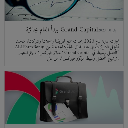
يبدأ العام بجائزة Grand Capital
2023 يناير 10
تميزت بداية عام 2023 بحدث ممتع لفريقنا وعملائنا وشركائنا. منحت
ALLForexBonus أفضل الشركات في هذا المجال بالجولة الجديدة من
"جوائز فوركس" ، وتم اختيار Grand Capital كأفضل وسيط في
ترشيح "أفضل وسيط مايكرو فوركس". س على.