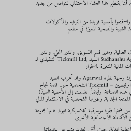
قمنا بتنظيم هذا العشاء الاحتفالي للتواصل من جديد
واستمتعوا بأمسية فريدة من الترفيه والمأكولات
المية, ومدير قسم التسويق, والمدير المحلي, والمدير
التنفيذي لـ Tickmill Ltd, السيد Sudhanshu Agarwal, الذين اجتمعوا بالعملاء وأجروا معهم الحوارات وناقشوا
وقد أعرب السيد Agarwal عن تقدير الشركة لدعم وإخلاص العملاء على مر السنين, كما شارك وجهة نظره
الشخصية حول قصة نجاح Tickmill – الشركة التي تم تأسيسها من الصفر لتصبح اليوم من أهم اللاعبين الرئيسيين
هذه الصناعة. وأيضاً, انضمت إلى الأمسية السيدة Karen Foo, المتحدثة التحفيزية والمتداولة والمؤلفة الشهيرة من
ن ضمنها فقرة موسيقية كلاسيكية مميزة, قدمها مجموعة
ابية للغاية, حيث أثنى العديد منهم على خدماتنا