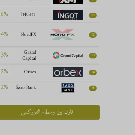
56%
INGOT
11
54%
NordFX
12
Grand
53%
13
Capital
52%
Orbex
14
52%
Saxo Bank
15
قارن بين وسطاء الفوركس