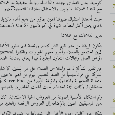
كوسيط يبذل قصارى جهده دائماً لبناء روابط حقيقية مع عملائه, 
مع قاعدة عملائنا الماليزيين, والاحتفال بعلاقاتنا التعاونية معهم.
حيث أسعدنا استقبال ضيوفنا الذين جاؤوا من جميع أنحاء ماليزيا, 
الشهية والصحية المميزة في مطعم Marini's On 57 الذي يعتبر أكثر المطاعم شهرة في كوالالمبور.
تعزيز العلاقات مع عملائنا
يتكون فريقنا من مدير قسم الشراكات, ورئيسة قسم تطوير الأعمال الع
فرص العمل ومجالات التعاون الجديدة فيما يتعلق بصناعة الخدمات المالية المتغيرة باستمرار.
في 
سنغافورة, وكانت نجمة الحدث, حيث ألهمت الحاضرين بقصصها الممتعة الجذابة, وخبرتها الشخصية في الاستثمار المالي.
وتم استكمال الأمسية بمجموعة من العروض الحية الاستثنائية, كان م
من الموسيقيين المحليين, بالإضافة إلى العروض الراقصة والعديد من الأنشطة الاجتماعية الأخرى.
بشكل عام, كانت ردود الأفعال التي شهدناها من ضيوفنا الكرام إيج