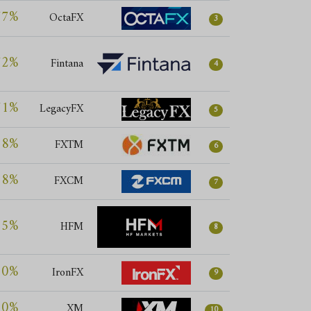
77%
OctaFX
3
72%
Fintana
4
71%
LegacyFX
5
68%
FXTM
6
68%
FXCM
7
65%
HFM
8
60%
IronFX
9
60%
XM
10