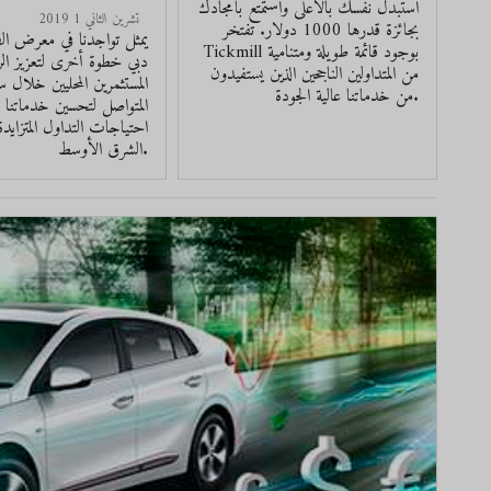
استبدل نفسك بالأعلى واستمتع بأمجادك
2019 تشرين الثاني 1
بجائزة قدرها 1000 دولار. تفتخر
يمثل تواجدنا في معرض ا
Tickmill بوجود قائمة طويلة ومتنامية
دبي خطوة أخرى لتعزيز الر
من المتداولين الناجحين الذين يستفيدون
المستثمرين المحليين خلال سع
من خدماتنا عالية الجودة.
المتواصل لتحسين خدماتنا وح
احتياجات التداول المتزايد
الشرق الأوسط.