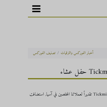
أخبار الفوركس والترقيات
تصنيف الفوركس
تقديراً لعملائنا المخلصين في آسيا, استضافت Tickmill حفل عشاء راقي للشخصيات الهامة (VIP) في العاصمة الماليزية