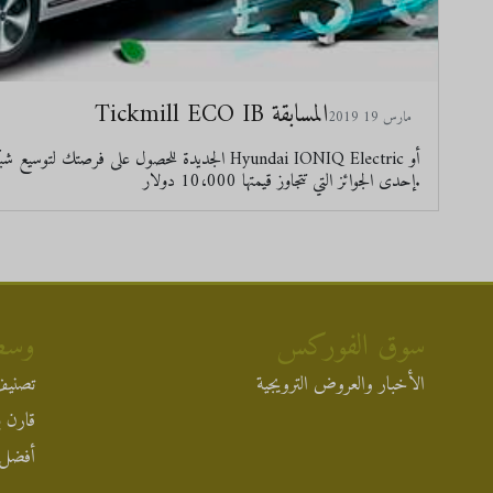
Tickmill ECO IB المسابقة
2019 مارس 19
إحدى الجوائز التي تتجاوز قيمتها 10،000 دولار.
سوق الفوركس
وسط
الأخبار والعروض الترويجية
تصنيف
قارن ب
أفضل 