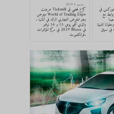
2019 ديسمبر 4
لفوركس في
عرضت Tickmill كراع فضي في
وابط مع
معرض World of Trading Expo
ينا
، وهو المعرض التجاري الرائد في ألمانيا
لولنا لتلبية
والذي أقيم يومي 15 و 16 نوفمبر
ة في سوق
2019 في مركز المؤتمرات Messe في
فرانكفورت.