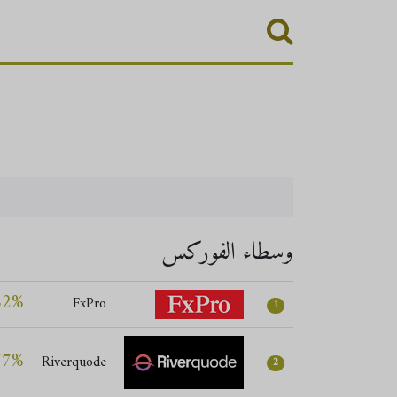
وسطاء الفوركس
82%
FxPro
1
77%
Riverquode
2