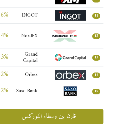
56%
INGOT
11
54%
NordFX
12
Grand
53%
13
Capital
52%
Orbex
14
52%
Saxo Bank
15
قارن بين وسطاء الفوركس