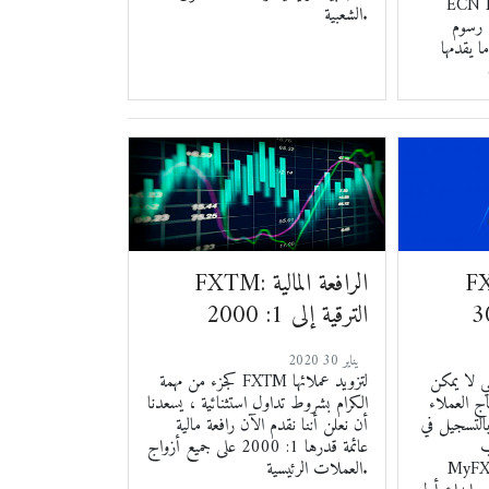
M! وهذا يعني
الشعبية.
 رسوم
ا يقدمها
كافأة
FXTM: الرافعة المالية
الترقية إلى 1: 2000
2020 يناير 30
ي لا يمكن
كجزء من مهمة FXTM لتزويد عملائها
ج العملاء
الكرام بشروط تداول استثنائية ، يسعدنا
جيل في FXTM أو
أن نعلن أننا نقدم الآن رافعة مالية
ب
عائمة قدرها 1: 2000 على جميع أزواج
ص بهم ، وقراءة
العملات الرئيسية.