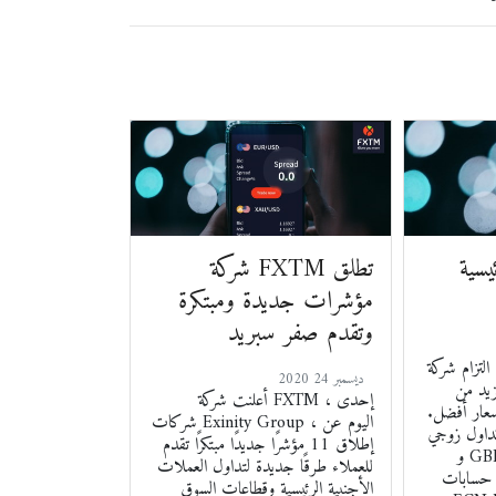
يسية
شركة FXTM تطلق
مؤشرات جديدة ومبتكرة
وتقدم صفر سبريد
 شركة FXTM بمساعدة
2020 ديسمبر 24
زيد من
أعلنت شركة FXTM ، إحدى
سعار أفضل.
شركات Exinity Group ، اليوم عن
ل زوجي EURUSD
إطلاق 11 مؤشرًا جديدًا مبتكرًا تقدم
و GBPUSD بدون فروق أسعار
للعملاء طرقًا جديدة لتداول العملات
ى حسابات
الأجنبية الرئيسية وقطاعات السوق