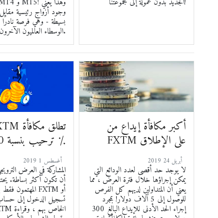
الجديد بدون عمولة إلى مجموعتنا!
ECN MT4 و T5
وجود أزواج رئيسية مقابل
بسيطة - وهي فرصة نادرًا م
الوسطاء العالميون الآخرون.
أكبر مكافأة إيداع من
FXTM تطلق م
FXTM على الإطلاق
ترحيب بنسبة 30 ٪
2019 أبريل 24
2019 أغسطس 1
لا يوجد حد أقصى لعدد الودائع التي
المشاركة في العرض الترويج
يمكن إجراؤها خلال فترة العرض ، مما
أن تكون أكثر بساطة. يحتا
يعني أن المتداولين لديهم كل الفرص
المهتمون فقط بالتس
للوصول إلى 5 آلاف دولار! بمجرد
تسجيل الدخول إلى حسا
إجراء الحد الأدنى للإيداع البالغ 300
MyFXTM الخا