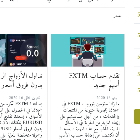
مصدر
FXTM تقدم حساب
تداول الأزواج الرئ
أسهم جديد
بدون فروق أسعار
2020 يونيو 16
2020 تشرين الثاني 16
في FXTM ، ما زلنا ملتزمين بتزويد
كجزء من التزام
عملائنا بمجموعة متنوعة من المنتجات
عملائنا في الحصول على الم
والخدمات ، من أجل مساعدتهم على
الأسواق ، يسعدنا تقديم أ
إيجاد المزيد من الحرية في الأسواق
يمكنك الآن تداو
المالية. تماشيًا مع هذه المهمة ، يسعدنا
أن نكشف عن إضافة حساب الأسهم
وعمولة منخفضة للغاية عل