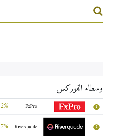
وسطاء الفوركس
82%
FxPro
1
77%
Riverquode
2