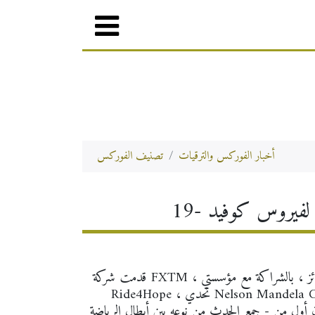
أخبار الفوركس والترقيات
تصنيف الفوركس
لفيروس كوفيد -19
قدمت شركة FXTM ، وسيط الفوركس العالمية الحائزة على جوائز ، بالشراكة مع مؤسستي Nelson Mandela و
Ride4Hope ، تحدي Nelson Mandela Covid-19 Relief الافتراضي يوم السبت ، 1 أغسطس 2020.
ن أول من - جمع الحدث من نوعه بين أبطال الرياضة