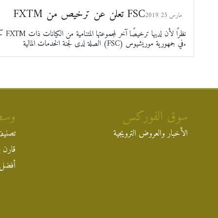
FXTM تعلن عن ترخيص من FSC
2019 مارس 25
كجز
الصلة لدى لجنة الخدمات المالية (FSC) في جمهورية موريشيوس.
سوق الفوركس
وسط
الأخبار والعروض الترويجية
تصنيف
قارن ب
أفضل 