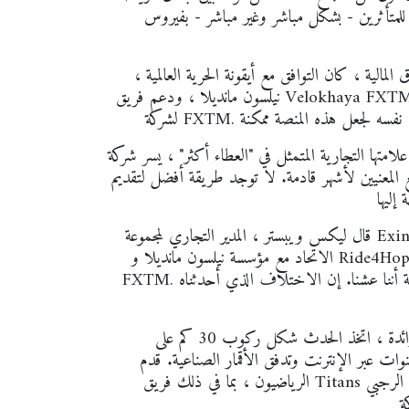
ين - بشكل مباشر وغير مباشر - بفيروس Covid-19 في جنوب
لمالية ، كان التوافق مع أيقونة الحرية العالمية ،
نيلسون مانديلا ، ودعم فريق Velokhaya FXTM Cycle كمتطوعين في التحدي الافتراضي ، مناسبًا بشكل طبيعي
لتجارية المتمثل في "العطاء أكثر" ، يسر شركة FXTM أن تجعل مثل هذا الحدث الملهم الذي لا
المعنيين لأشهر قادمة. لا توجد طريقة أفضل لتقديم
قال ليكس ويبستر ، المدير التجاري لمجموعة Exinity Group ، التي تشمل علاماتها التجارية FXTM ، "لقد كان
الاتحاد مع مؤسسة نيلسون مانديلا و Ride4Hope لتقديم تحدي Covid-19 Relief الظاهري شرفًا مطلقًا لشركة
FXTM. وكما قال مانديلا العظيم نفسه ، "ما يهم في الحياة ليس مجرد حقيقة أننا عشنا. إن الاختلاف الذي أحدثناه
مع تنافس ستة فرق رياضية رائدة ، اتخذ الحدث شكل ركوب 30 كم على Wattbikes عبر تطبيق ZWIFT
ات عبر الإنترنت وتدفق الأقمار الصناعية. قدم
الرياضيون ، بما في ذلك فريق Titans للكريكيت وفريق الرجبي Vodacom Bulls و Velokhaya Cyclists