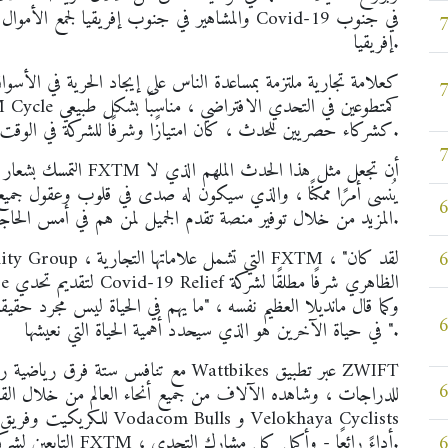
والمشاهير في جنوب إفريقيا لجمع الأموال للمتأثر
إفريقيا.
كعلامة تجارية ملتزمة بمساعدة الناس على إيجاد الحرية في الأسواق ا
لشركة FXTM. كشركاء حصريين للحدث ، كان امتيازًا وشرفًا للشركة في الوقت نفسه لجعل هذه المنصة ممكنة.
التمسك بشعار علامتها ا
يُنسى أمرًا ممكنًا ، والذي سيكون له صدى في قلوب وعقول جميع 
المزيد من خلال توفير منصة تقدم الجميل لمن هم في أمس الحاجة إليها.
في حياة الآخرين هو الذي سيحدد أهمية الحياة التي نعيشها ".
للدراجات ، وشاهده الآلاف من جميع أنحاء العالم من خلال القنو
التابعين لشركة FXTM ، أداءً رائعًا - وأكمل كل مشارك التحدي.