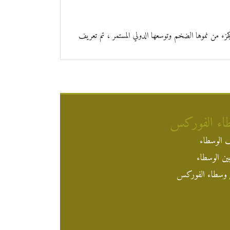
ء من نموها الضخم وتوسعها الدولي المستمر ، تم تعريف FXTM نظرًا لأن لديها ترخيصًا آخر لمجموعتها المتنامية من الكيانات ذات
اء الفوركس
 الوسطاء
ين الوسطاء
وسطاء الفوركس