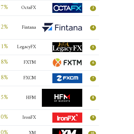
77%
OctaFX
3
72%
Fintana
4
71%
LegacyFX
5
68%
FXTM
6
68%
FXCM
7
65%
HFM
8
60%
IronFX
9
60%
XM
10