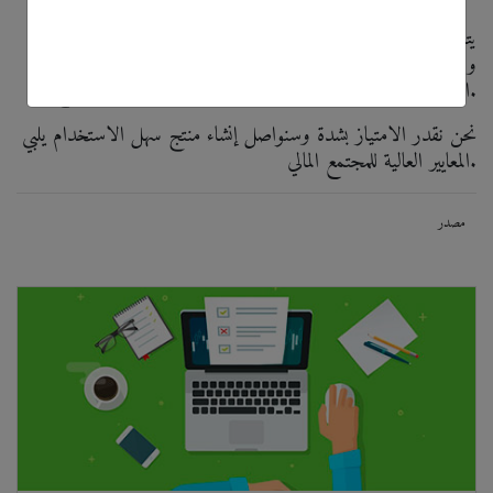
يتطلب العمل مع كل منطقة من مناطق وجودنا نهجًا مسؤولًا
ودقيقًا: نولي اهتمامًا بالتفاصيل المحلية ونقيم باستمرار احتياجات
المتداولين لدينا. تؤكد هذه الجائزة أننا نسير في الاتجاه الصحيح.
نحن نقدر الامتياز بشدة وسنواصل إنشاء منتج سهل الاستخدام يلبي
المعايير العالية للمجتمع المالي.
مصدر