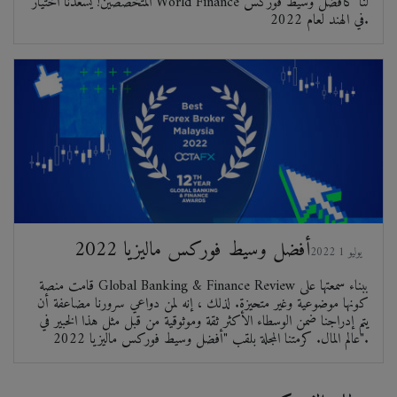
المتخصصين! يسعدنا اختيار World Finance لنا كأفضل وسيط فوركس
في الهند لعام 2022.
أفضل وسيط فوركس ماليزيا 2022
2022 يوليو 1
قامت منصة Global Banking & Finance Review ببناء سمعتها على
كونها موضوعية وغير متحيزة. لذلك ، إنه لمن دواعي سرورنا مضاعفة أن
يتم إدراجنا ضمن الوسطاء الأكثر ثقة وموثوقية من قبل مثل هذا الخبير في
عالم المال. كرمتنا المجلة بلقب "أفضل وسيط فوركس ماليزيا 2022".