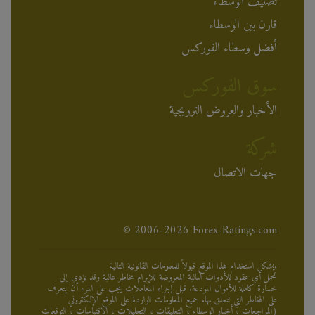
تصنيف الوسطاء
قارن بين الوسطاء
أفضل وسطاء الفوركس
سوق الفوركس
الأخبار والعروض الترويجية
شركة
جهات الاتصال
© 2006-2026 Forex-Ratings.com
يشكل استخدام هذا الموقع قبولاً للمعلومات القانونية التالية.
تحمل أي عقود للأدوات المالية المعروضة للإبرام مخاطر عالية وقد تؤدي إلى
خسارة كاملة للأموال المودعة. قبل إجراء المعاملات يجب على المرء أن يتعرف
على المخاطر التي تتعلق بها. جميع المعلومات الواردة على الموقع الإلكتروني
(المراجعات ، أخبار الوسطاء ، التعليقات ، التحليلات ، الاقتباسات ، التوقعات