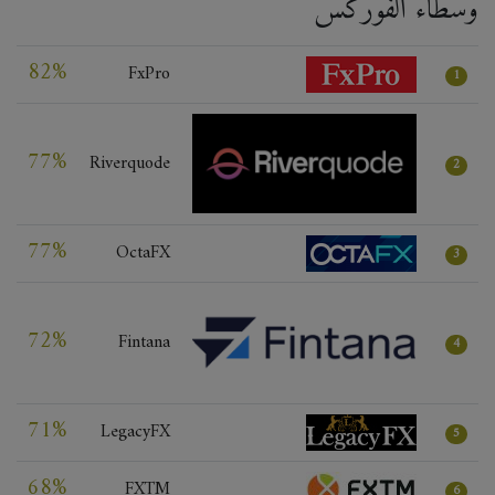
وسطاء الفوركس
82%
FxPro
1
77%
Riverquode
2
77%
OctaFX
3
72%
Fintana
4
71%
LegacyFX
5
68%
FXTM
6