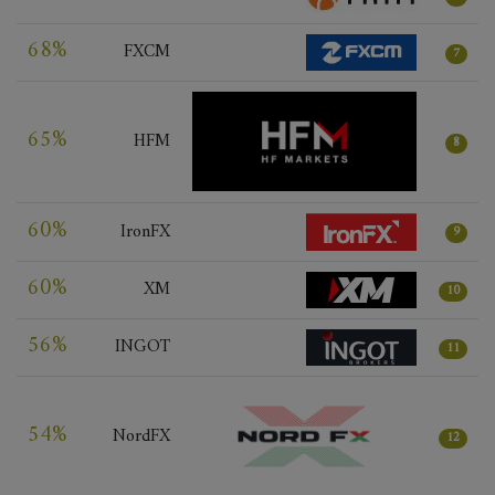
68%
FXCM
7
65%
HFM
8
60%
IronFX
9
60%
XM
10
56%
INGOT
11
54%
NordFX
12