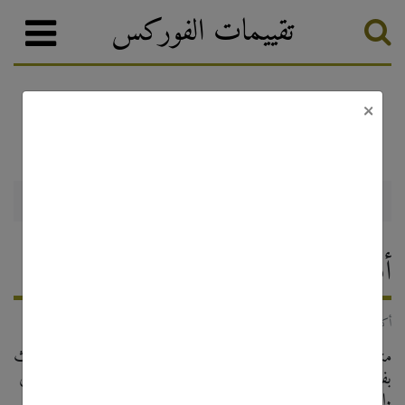
تقييمات الفوركس
×
أخبار الفوركس والترقيات
تصنيف الفوركس
أفضل وسيط عالمي في آسيا 2022
11 أكتوبر, 2022
منذ إنشائها في عام 2018 ، قام خبراء الصناعة المالية ومحللو الأبحاث
في International Business Magazine بفحص وفحص جميع
الترشيحات. كرمتنا المجلة هذا العام بلقب أفضل وسيط في آسيا.