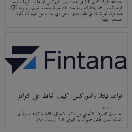
إذا كنت تفكر في بدء تداول الفوركس أو عقود الفروقات مع Fintana،
فربما تتساءل عما ينتظرك. ربما سبق لك تجربة وسطاء آخرين، أو ربما تكون
هذه أول تجربة لك في عالم التداول. على أي حال، من المهم أن تكون
مستعدًا جيدًا.
قواعد فينتانا والفوركس: كيف تحافظ على التوافق
2026 يناير 23
يُعد سوق الصرف الأجنبي من أكبر الأسواق المالية وأكثرها سيولةً في
العالم، حيث يتجاوز حجم تداوله اليومي 7.5 تريليون دولار.