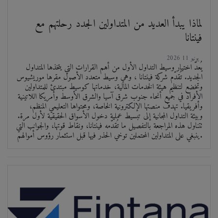
لماذا يبدأ العديد من المتداولين الجدد رحلتهم مع
فينتانا
2026 يونيو 11
يُعدّ اختيار وسيط التداول الأول من أهم القرارات التي يتخذها المتداول
الجديد. تُقدّم شركة فينتانا ، وهي وسيط متعدد الأصول مقرها موريشيوس
وتخضع لتنظيم هيئة الخدمات المالية، خدماتها كوسيط مبتدئ للمتداولين
الأفراد في جميع أنحاء جنوب شرق آسيا والشرق الأوسط وأمريكا اللاتينية
وأفريقيا. تهدف منصتها الإلكترونية الخاصة، ومحتواها التعليمي المنظم،
وبيئة التداول المجانية إلى تبسيط عملية دخول الأسواق الحقيقية لأول مرة.
تتناول هذه المراجعة بالتفصيل ما تُقدّمه فينتانا، ونقاط قوتها، والجوانب التي
ينبغي على المتداولين المحتملين توخي الحذر فيها قبل استثمار رؤوس أموالهم.