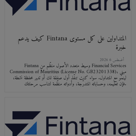
كيف يدعم Fintana المتداولين على كل مستوى
خبرة
2026 أغسطس 6
Fintana وسيط متعدد الأصول منظّم من Financial Services
Commission of Mauritius (License No. GB23201338)، مبني
لينمو مع المتداول. سواء كنت تنفّذ أول صفقة لك أو تدير محفظة نشطة،
فإن تعليمه، وحساباته المتدرّجة، وأدواته منظّمة لتناسب مرحلتك.