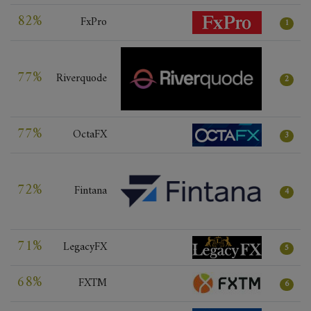
82%
FxPro
1
77%
Riverquode
2
77%
OctaFX
3
72%
Fintana
4
71%
LegacyFX
5
68%
FXTM
6