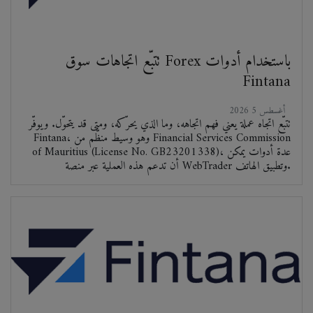
تتبّع اتجاهات سوق Forex باستخدام أدوات
Fintana
2026 أغسطس 5
تتبّع اتجاه عملة يعني فهم اتجاهه، وما الذي يحرّكه، ومتى قد يتحوّل. ويوفّر
Fintana، وهو وسيط منظّم من Financial Services Commission
of Mauritius (License No. GB23201338)، عدة أدوات يمكن
أن تدعم هذه العملية عبر منصة WebTrader وتطبيق الهاتف.