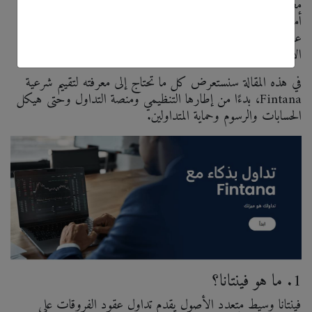
مصداقية الوسيط وشفافيته وأمانه أمرًا بالغ الأهمية قبل استثمار
أموالك. حظيت منصة Fintana باهتمام واسع لتقديمها تداول
عقود الفروقات بدون عمولات عبر مجموعة واسعة من فئات
الأصول، ولكن هل هي منصة جديرة بالثقة حقًا؟
في هذه المقالة سنستعرض كل ما تحتاج إلى معرفته لتقييم شرعية
Fintana، بدءًا من إطارها التنظيمي ومنصة التداول وحتى هيكل
الحسابات والرسوم وحماية المتداولين.
1. ما هو فينتانا؟
فينتانا وسيط متعدد الأصول يقدم تداول عقود الفروقات على