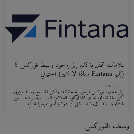
5 علامات تحذيرية تُشير إلى وجود وسيط فوركس
احتيالي (ولماذا لا تُشير Fintana إليها)
2026 يناير 21
يوفر تداول الفوركس فرص ربح حقيقية، ولكن فقط مع وسيط موثوق.
لكن الحقيقة المؤسفة هي انتشار الوسطاء الاحتياليين ، ويخسر العديد من
المتداولين آلاف الدولارات قبل أن يدركوا أنهم تعرضوا للخداع.
وسطاء الفوركس