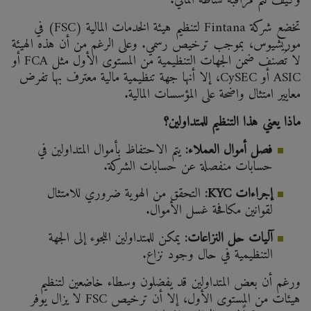
وكيف تتم مراقبة نشاطه المالي.
تخضع شركة Fintana لتنظيم هيئة الخدمات المالية (FSC) في
موريشيوس، بموجب ترخيص رسمي. وعلى الرغم من أن هذه الهيئة
لا تُصنف ضمن الجهات التنظيمية من المستوى الأول مثل FCA أو
ASIC أو CySEC، إلا أنها جهة تنظيمية مالية معترف بها تفرض
معايير امتثال واضحة على المؤسسات المالية.
ماذا يعني هذا التنظيم للمتداولين؟
فصل أموال العملاء:
يتم الاحتفاظ بأموال المتداولين في
حسابات منفصلة عن حسابات الشركة.
إجراءات KYC:
التحقق من الهوية ضروري للامتثال
لقوانين مكافحة غسل الأموال.
آليات حل النزاعات:
يمكن للمتداولين اللجوء إلى الجهة
التنظيمية في حال وجود نزاع.
ورغم أن بعض المتداولين قد يفضلون وسطاء خاضعين لتنظيم
هيئات من المستوى الأول، إلا أن ترخيص FSC لا يزال يوفر