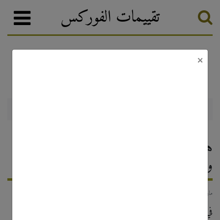
تقييمات الفوركس
×
أخبار الفوركس والترقيات
تصنيف الفوركس
هل منصة فينتانا قانونية؟ نظرة على ميزاتها
ولوائحها التنظيمية
6 مارس, 2026
في عالم التداول الإلكتروني المليء بالخيارات، يُعدّ التأكد من