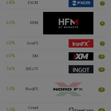
68%
FXCM
7
65%
HFM
8
60%
IronFX
9
60%
XM
10
56%
INGOT
11
54%
NordFX
12
Grand
53%
13