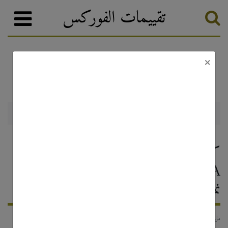
تقييمات الفوركس
×
أخبار الفوركس والترقيات
تصنيف الفوركس
Riverquode: كيف يدعم هذا الـ
Broker الجديد والمنظم من قبل FSCA
نمو المتداولين
7 مايو, 2026