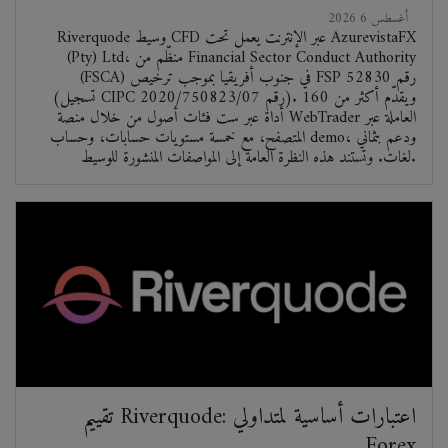
2026 أغسطس 6
Riverquode وسيط CFD عبر الإنترنت يعمل تحت AzurevistaFX
(Pty) Ltd، منظّم من Financial Sector Conduct Authority
(FSCA) في جنوب أفريقيا بموجب ترخيص FSP رقم 52830
(تسجيل CIPC رقم 2020/750823/07). ويقدّم أكثر من 160
أداة عبر ست فئات أصول من خلال منصة WebTrader العاملة عبر
المتصفح، مع خمسة مستويات حسابات، وحساب demo، ودعم بثماني
لغات. وتستند هذه النظرة العامة إلى المواصفات المنشورة للوسيط.
تقييم Riverquode: اعتبارات أساسية لمتداولي
Forex