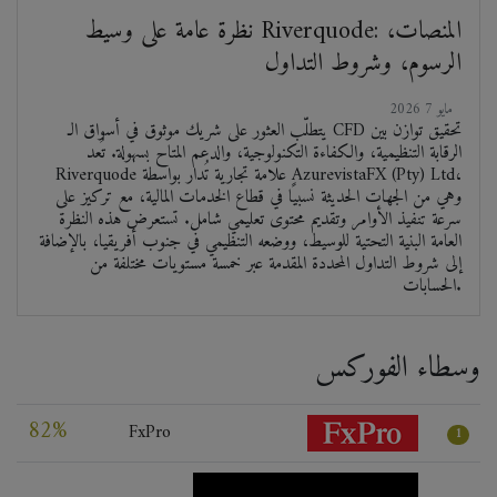
نظرة عامة على وسيط Riverquode: المنصات،
الرسوم، وشروط التداول
2026 مايو 7
يتطلّب العثور على شريك موثوق في أسواق الـ CFD تحقيق توازن بين
الرقابة التنظيمية، والكفاءة التكنولوجية، والدعم المتاح بسهولة. تُعد
Riverquode علامة تجارية تُدار بواسطة AzurevistaFX (Pty) Ltd،
وهي من الجهات الحديثة نسبيًا في قطاع الخدمات المالية، مع تركيز على
سرعة تنفيذ الأوامر وتقديم محتوى تعليمي شامل. تستعرض هذه النظرة
العامة البنية التحتية للوسيط، ووضعه التنظيمي في جنوب أفريقيا، بالإضافة
إلى شروط التداول المحددة المقدمة عبر خمسة مستويات مختلفة من
الحسابات.
وسطاء الفوركس
82%
FxPro
1