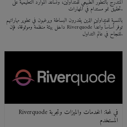
المتدرج بالتطور الطبيعي للمتداولين، وتساعد الموارد التعليمية على
تحقيق نمو مستدام في المهارات.
بالنسبة للمتداولين الذين يقدرون البساطة ويرغبون في تطوير مهاراتهم
داخل بيئة منظمة وموثوقة، فإن Riverquode توفر أساساً واعداً
للنجاح في عالم التداول.
Riverquode في لمحة: الخدمات والميزات وتجربة
المستخدم