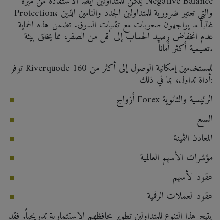
يمكن للمتداولين أيضاً الاستفادة من ميزة Negative Balance
Protection، والتي تعتبر ضرورية للمتداولين الجدد والنامين الذين
غالباً ما يواجهون صعوبات مع تقلبات السوق. تضمن هذه الحماية
عدم انخفاض رصيد الحساب إلى أقل من الصفر، مما يخلق بيئة
تعليمية أكثر أماناً.
توفر Riverquode للمستخدمين إمكانية الوصول إلى أكثر من 160
أداة تداول، بما في ذلك:
أزواج Forex الرئيسية والثانوية
السلع
المعادن الثمينة
مؤشرات الأسهم العالمية
عقود الأسهم
عقود العملات الرقمية
يتيح هذا التنوع للمتداولين تطوير محافظهم الاستثمارية تدريجياً. فقد