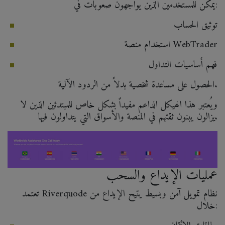
يمكن للمستخدمين الذين يواجهون صعوبات في:
توثيق الحساب
استخدام منصة WebTrader
فهم أساسيات التداول
الحصول على مساعدة شخصية بدلاً من الردود الآلية.
ويُعتبر هذا الهيكل الداعم مفيداً بشكل خاص للمبتدئين الذين لا
يزالون يبنون ثقتهم في المنصة والأسواق التي يتداولون فيها.
عمليات الإيداع والسحب
تعتمد Riverquode نظام تمويل آمن وبسيط يتيح الإيداع من
خلال: