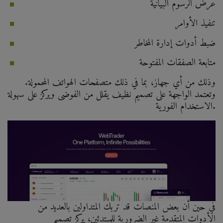
عرض الرسوم البيانية
تنفيذ الأوامر
ضبط أدوات إدارة المخاطر
متابعة الصفقات المفتوحة
وذلك من أي جهاز، بما في ذلك متصفحات الهواتف المحمولة.
وتعتمد الواجهة على تصميم نظيف يقلل من الفوضى ويركز على سهولة
الاستخدام الفورية.
في حين أن بعض المنصات قد تربك المتداولين بالعديد من
الأدوات المتقدمة غير الضرورية للمبتدئين، يركز تصميم