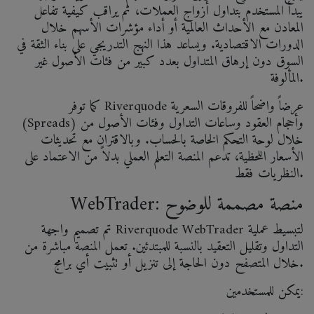
يبدأ المستخدم بتداول أزواج العملات، ثم يراقب كيفية تفاعل
المعادن مع الأحداث العالمية أو أداء مؤشرات الأسهم خلال
الدورات الاقتصادية. ويساعد هذا النهج التدريجي على بناء الثقة في
السوق دون إرهاق المتداول بعدد كبير من فئات الأصول غير
المألوفة.
كما توفر Riverquode عرضاً واضحاً للفروقات السعرية
(Spreads) وأحجام العقود وساعات التداول وفئات الأصول من
خلال لوحة التحكم الخاصة بالحساب. وبالاقتران مع تحديثات
الأسعار اللحظية، تدعم المنصة التعلم العملي بدلاً من الاعتماد على
النظريات فقط.
WebTrader: منصة مصممة للوضوح
تم تصميم واجهة Riverquode WebTrader لتبسيط عملية
التداول وتقليل التعقيد بالنسبة للمبتدئين. تعمل المنصة مباشرة من
خلال المتصفح دون الحاجة إلى تنزيل أو تثبيت أي برامج.
يمكن للمستخدمين: