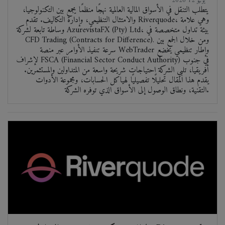
2026 يونيو 12
يتطلب التنقل في الأسواق المالية العالمية نهجًا منظمًا يجمع بين التكنولوجيا،
والامتثال التنظيمي، وإدارة التكاليف. تقدم Riverquode، وهي علامة
وساطة تابعة لشركة AzurevistaFX (Pty) Ltd، بيئة تداول متخصصة في
CFD Trading (Contracts for Difference). ومن خلال الجمع بين
سرعة تنفيذ الأوامر عبر منصة WebTrader وإطار تنظيمي يخضع
لإشراف FSCA (Financial Sector Conduct Authority) في جنوب
أفريقيا، تلبي الشركة احتياجات شريحة واسعة من المتداولين والمستثمرين.
يقدم هذا المقال تحليلًا تفصيليًا لهياكل الحسابات، ومجموعة الأدوات
التقنية، ونطاق الوصول إلى الأسواق الذي توفره الشركة.