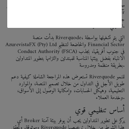
مع استمرار تزايد الطلب على منصات التداول عبر الإنترنت التي تتميز
بسهولة الوصول والموثوقية، أصبح من الضروري على أي Broker
جديد أن يثبت قدرته على توفير الاستقرار والشفافية والدعم
الحقيقي لمستخدميه.
بدأت منصة Riverquode، التي يتم تشغيلها بواسطة
AzurevistaFX (Pty) Ltd والخاضعة لتنظيم Financial Sector
Conduct Authority (FSCA) في جنوب أفريقيا، بجذب
الانتباه بفضل بيئتها المناسبة للمبتدئين والتزامها بتطوير المتداولين
بطريقة منظمة ومدروسة.
تستعرض هذه المراجعة الشاملة كيفية دعم Riverquode للنمو
طويل الأجل في التداول من خلال تصميم المنصة، والموارد
التعليمية، وهيكل الحسابات، وإمكانية الوصول إلى الأسواق،
وخدمة العملاء.
أساس تنظيمي قوي
أي Broker يركز على تطوير المتداولين يجب أن يوفر بيئة آمنة
وموثوقة. وتحقق Riverquode هذا الشرط من خلال ترخيصها