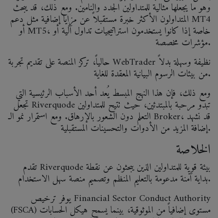
وهو ما يجعلها مثالية للمتداولين الجدد والنامين. ومع ذلك، قد يبحث
المتداولون الأكثر خبرة مستقبلاً عن مزايا إضافية مثل دعم MT4
أو MT5، خاصة إذا كانوا يستخدمون استراتيجيات تداول آلية أو
مؤشرات مخصصة.
حالياً، تركز المنصة على تقديم تجربة WebTrader نظيفة وسهلة بدلاً
من بيئات الرسوم البيانية المعقدة للغاية.
ومع ذلك، فإن هذا النهج المبسط يُعد أحد الأسباب الرئيسية التي
تجعل Riverquode تبدو مرحبة بالمبتدئين، حيث تتيح للمتداولين
التعلم دون الشعور بالإرهاق. ومع استمرار نمو الـ Broker، قد نشهد
إضافة المزيد من الأدوات والتحسينات المستقبلية.
الخلاصة
تقدم Riverquode بيئة قوية للمتداولين الذين يبحثون عن نقطة
بداية آمنة مدعومة بالتعليم المنظم وتصميم منصة سهل الاستخدام.
يوفر ترخيص Financial Sector Conduct Authority
(FSCA) مستوى إضافياً من الموثوقية، بينما يسمح هيكل الحسابات