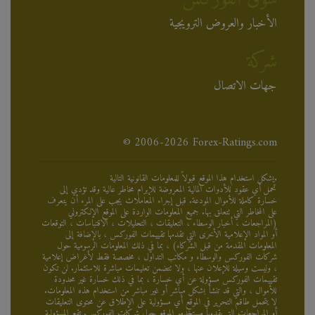
الأخبار والعروض الترويجية
شركة
جهات الاتصال
© 2006-2026 Forex-Ratings.com
يشكل استخدام هذا الموقع قبولاً للمعلومات القانونية التالية.
تحمل أي عقود للأدوات المالية المعروضة للإبرام مخاطر عالية وقد تؤدي إلى
خسارة كاملة للأموال المودعة. قبل إجراء المعاملات يجب على المرء أن يتعرف
على المخاطر التي تتعلق بها. جميع المعلومات الواردة على الموقع الإلكتروني
(المراجعات ، أخبار الوسطاء ، التعليقات ، التحليلات ، الاقتباسات ، التوقعات
أو المواد الإعلامية الأخرى التي تقدمها تقييمات الفوركس ، بالإضافة إلى
المعلومات المقدمة من قبل الشركاء) ، بما في ذلك المعلومات الرسومية حول
شركات الفوركس والوسطاء و مكاتب التداول ، مخصصة فقط لأغراض إعلامية
، وليست وسيلة للإعلان عنها ، ولا تتضمن تعليمات مباشرة للاستثمار. لن تكون
تقييمات الفوركس مسؤولة عن أي خسارة ، بما في ذلك خسارة غير محدودة
للأموال ، والتي قد تنشأ بشكل مباشر أو غير مباشر من استخدام هذه المعلومات.
لا يتحمل طاقم التحرير في الموقع أي مسؤولية على الإطلاق عن محتوى التعليقات
أو المراجعات التي يقدمها مستخدمو الموقع حول شركات الفوركس. تقع المسؤولية