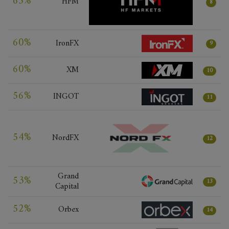
65%
HFM
8
60%
IronFX
9
60%
XM
10
56%
INGOT
11
54%
NordFX
12
Grand
53%
13
Capital
52%
Orbex
14