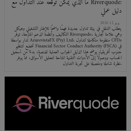
ما الذي يمكن توقعه عند التداول مع Riverquode:
دليل عملي
2026 يونيو 12
يتطلب التنقل في بيئة تداول جديدة فهمًا واضحًا للإطار التشغيلي وهيكل
التكاليف وأنظمة الدعم المتاحة. توفر Riverquode، وهي علامة تجارية
تُدار بواسطة AzurevistaFX (Pty) Ltd، منظومة متكاملة لتداول CFDs
تخضع لتنظيم Financial Sector Conduct Authority (FSCA) في
جنوب أفريقيا. يوضح هذا الدليل الجوانب العملية للمنصة، بدءًا من تسجيل
الحساب ووصولًا إلى الأدوات التقنية المتاحة لتحليل الأسواق، مما يوفر
نظرة شاملة ومفصلة على تجربة التداول.