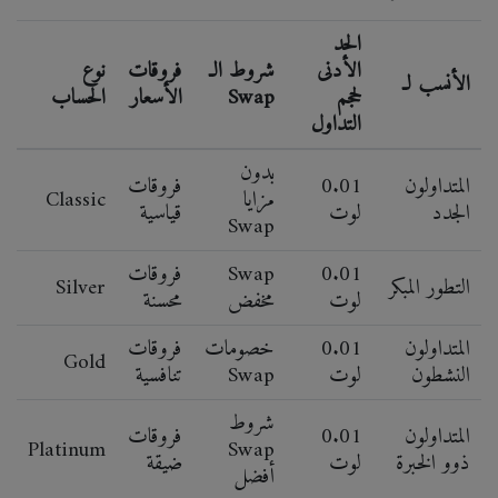
الحد
الأدنى
شروط الـ
فروقات
نوع
الأنسب لـ
لحجم
Swap
الأسعار
الحساب
التداول
بدون
المتداولون
0.01
فروقات
مزايا
Classic
الجدد
لوت
قياسية
Swap
0.01
Swap
فروقات
التطور المبكر
Silver
لوت
مخفض
محسنة
المتداولون
0.01
خصومات
فروقات
Gold
النشطون
لوت
Swap
تنافسية
شروط
المتداولون
0.01
فروقات
Platinum
Swap
ذوو الخبرة
لوت
ضيقة
أفضل