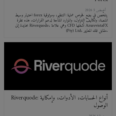
2026 أغسطس 5
اختيار وسيط forex يتلخّص في بضع فحوص عملية: التنظيم، وموثوقية
المنصة، وتكاليف التداول، والموارد المتاحة لدعم القرارات. هذه نظرة
محايدة إلى Riverquode، وهي علامة CFD تُشغّلها AzurevistaFX
(Pty) Ltd، مقابل تلك المعايير.
Riverquode: أنواع الحسابات، الأدوات، وإمكانية
الوصول