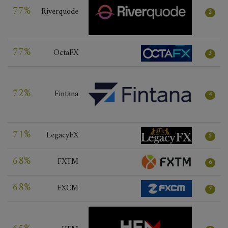
77%
Riverquode
2
77%
OctaFX
3
72%
Fintana
4
71%
LegacyFX
5
68%
FXTM
6
68%
FXCM
7