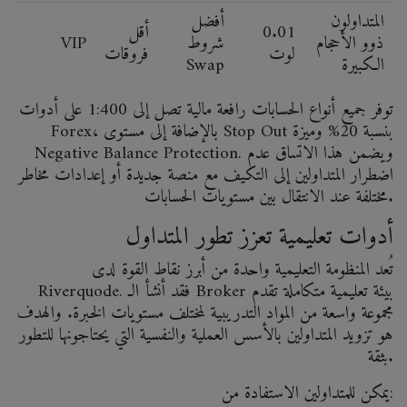
المتداولون
أفضل
0.01
أقل
ذوو الأحجام
شروط
VIP
لوت
فروقات
الكبيرة
Swap
توفر جميع أنواع الحسابات رافعة مالية تصل إلى 1:400 على أدوات
Forex، بالإضافة إلى مستوى Stop Out بنسبة 20% وميزة
Negative Balance Protection. ويضمن هذا الاتساق عدم
اضطرار المتداولين إلى التكيف مع منصة جديدة أو إعدادات مخاطر
مختلفة عند الانتقال بين مستويات الحسابات.
أدوات تعليمية تعزز تطور المتداول
تُعد المنظومة التعليمية واحدة من أبرز نقاط القوة لدى
Riverquode. فقد أنشأ الـ Broker بيئة تعليمية متكاملة تقدم
مجموعة واسعة من المواد التدريبية لمختلف مستويات الخبرة. والهدف
هو تزويد المتداولين بالأسس العملية والنفسية التي يحتاجونها للتطور
بثقة.
يمكن للمتداولين الاستفادة من: