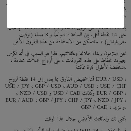
أنحاء العالم. لقد قررنا اتخاذ إجراء من خلال خفض فروق الأسعار
بشكل كبير بينما قد تكون عالقًا في المنزل ، مما يتيح لك الحصول
على أرباح أعلى.
بإدخال MetaTrader 4 ، يمكنك الاستفادة من فروق الأسعار
حتى 14 نقطة أقل. بين الساعة 7 صباحًا و 8 مساءً (توقيت
غرينيتش) ، ستتمكن من الاستفادة من هذه الفروق الأقل.
نحن ملتزمون برخاء عملائنا وعائلاتهم. هذا هو السبب في أننا نكرس
جهودنا للحفاظ على هذه الفروقات ، على أزواج عملات محددة ،
منخفضة لأطول فترة ممكنة.
قمنا بتخفيض الفارق بما يصل إلى 14 نقطة لزوج EUR / USD ،
USD / JPY ، GBP / USD ، AUD / USD ، USD / CHF
، NZD / USD و USD / CAD وكذلك EUR / GBP ،
EUR / AUD ، GBP / JPY ، CHF / JPY ، NZD / JPY ،
GBP / CAD ، والمزيد.
نتمنى لك ولعائلتك الأفضل خلال هذا الوقت.
معاينة: استجابة للتأثير الناجم عن COVID-19 ، قررنا خفض