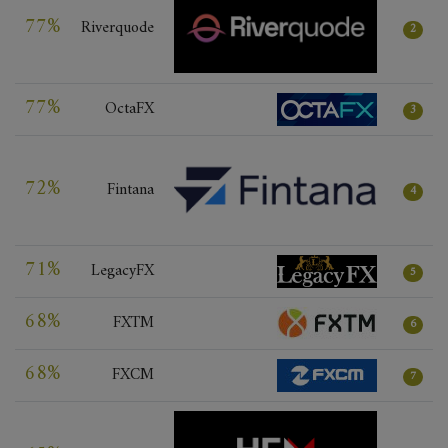
77%
Riverquode
2
77%
OctaFX
3
72%
Fintana
4
71%
LegacyFX
5
68%
FXTM
6
68%
FXCM
7