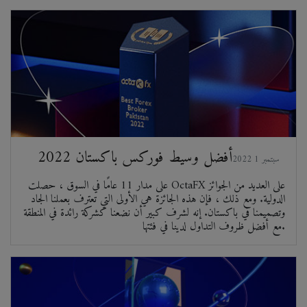
أفضل وسيط فوركس باكستان 2022
2022 سبتمبر 1
على مدار 11 عامًا في السوق ، حصلت OctaFX على العديد من الجوائز
الدولية. ومع ذلك ، فإن هذه الجائزة هي الأولى التي تعترف بعملنا الجاد
وتصميمنا في باكستان. إنه لشرف كبير أن نضعنا كشركة رائدة في المنطقة
مع أفضل ظروف التداول لدينا في فئتها.