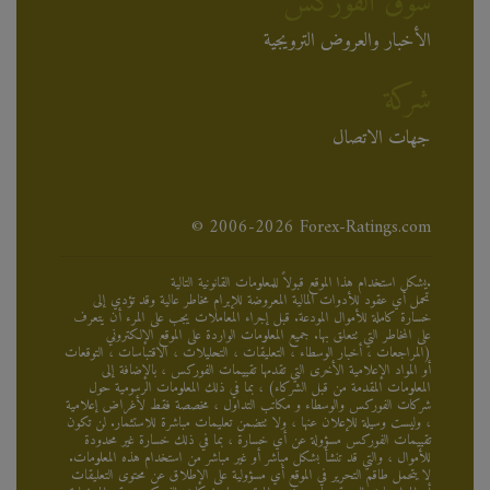
سوق الفوركس
الأخبار والعروض الترويجية
شركة
جهات الاتصال
© 2006-2026 Forex-Ratings.com
يشكل استخدام هذا الموقع قبولاً للمعلومات القانونية التالية.
تحمل أي عقود للأدوات المالية المعروضة للإبرام مخاطر عالية وقد تؤدي إلى
خسارة كاملة للأموال المودعة. قبل إجراء المعاملات يجب على المرء أن يتعرف
على المخاطر التي تتعلق بها. جميع المعلومات الواردة على الموقع الإلكتروني
(المراجعات ، أخبار الوسطاء ، التعليقات ، التحليلات ، الاقتباسات ، التوقعات
أو المواد الإعلامية الأخرى التي تقدمها تقييمات الفوركس ، بالإضافة إلى
المعلومات المقدمة من قبل الشركاء) ، بما في ذلك المعلومات الرسومية حول
شركات الفوركس والوسطاء و مكاتب التداول ، مخصصة فقط لأغراض إعلامية
، وليست وسيلة للإعلان عنها ، ولا تتضمن تعليمات مباشرة للاستثمار. لن تكون
تقييمات الفوركس مسؤولة عن أي خسارة ، بما في ذلك خسارة غير محدودة
للأموال ، والتي قد تنشأ بشكل مباشر أو غير مباشر من استخدام هذه المعلومات.
لا يتحمل طاقم التحرير في الموقع أي مسؤولية على الإطلاق عن محتوى التعليقات