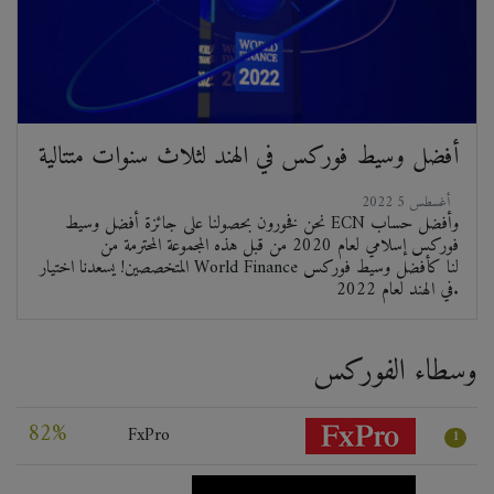
أفضل وسيط فوركس في الهند لثلاث سنوات متتالية
2022 أغسطس 5
نحن فخورون بحصولنا على جائزة أفضل وسيط ECN وأفضل حساب
فوركس إسلامي لعام 2020 من قبل هذه المجموعة المحترمة من
المتخصصين! يسعدنا اختيار World Finance لنا كأفضل وسيط فوركس
في الهند لعام 2022.
وسطاء الفوركس
82%
FxPro
1