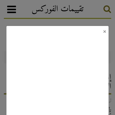
تقييمات الفوركس
×
أخبار الفوركس والترقيات
تصنيف الفوركس
OctaFX إدخال تخفيضات على فروق
الأسعار
24 أبريل, 2020
أثرت المعركة ضد COVID-19 تأثيرا عميقا على الناس في جميع