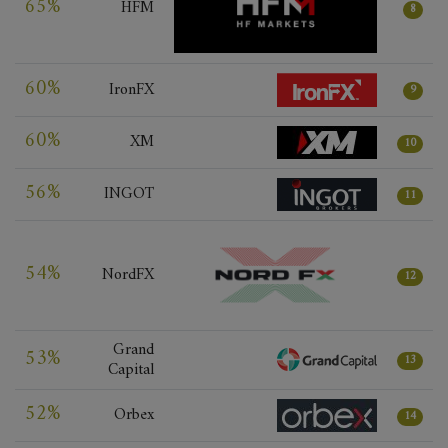
65%
HFM
8
60%
IronFX
9
60%
XM
10
56%
INGOT
11
54%
NordFX
12
Grand
53%
13
Capital
52%
Orbex
14