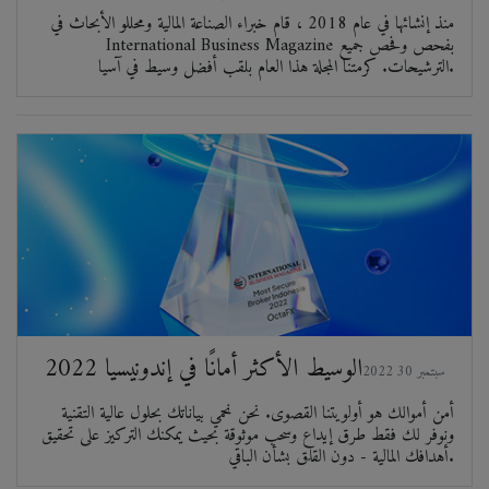
منذ إنشائها في عام 2018 ، قام خبراء الصناعة المالية ومحللو الأبحاث في
International Business Magazine بفحص وفحص جميع
الترشيحات. كرمتنا المجلة هذا العام بلقب أفضل وسيط في آسيا.
الوسيط الأكثر أمانًا في إندونيسيا 2022
2022 سبتمبر 30
أمن أموالك هو أولويتنا القصوى. نحن نحمي بياناتك بحلول عالية التقنية
ونوفر لك فقط طرق إيداع وسحب موثوقة بحيث يمكنك التركيز على تحقيق
أهدافك المالية - دون القلق بشأن الباقي.