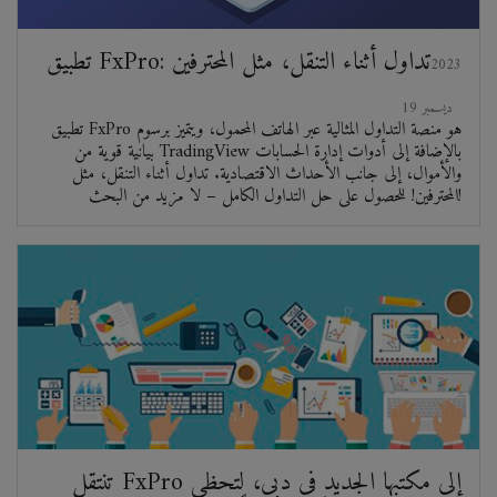
تطبيق FxPro: تداول أثناء التنقل، مثل المحترفين
2023
ديسمبر 19
تطبيق FxPro هو منصة التداول المثالية عبر الهاتف المحمول، ويتميز برسوم
بيانية قوية من TradingView بالإضافة إلى أدوات إدارة الحسابات
والأموال، إلى جانب الأحداث الاقتصادية. تداول أثناء التنقل، مثل
المحترفين! للحصول على حل التداول الكامل – لا مزيد من البحث!
تنتقل FxPro إلى مكتبها الجديد في دبي، لتحظى