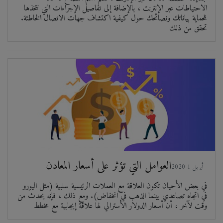
الاحتياطات عبر الإنترنت ، بالإضافة إلى تفاصيل الإجراءات التي نتخذها
للحماية بياناتك ونصائحك حول كيفية اكتشاف جهات الاتصال الخاطئة.
تحقق من ذلك
العوامل التي تؤثر على أسعار المعادن
2020 أبريل 1
في بعض الأحيان تكون العلاقة مع العملات الرئيسية سلبية (مثل اليورو
في اتجاه تصاعدي بينما الذهب في انخفاض). ومع ذلك ، فإنه يحدث من
وقت لآخر ، أن أسعار الدولار الأسترالي لها علاقة إيجابية مع مخطط