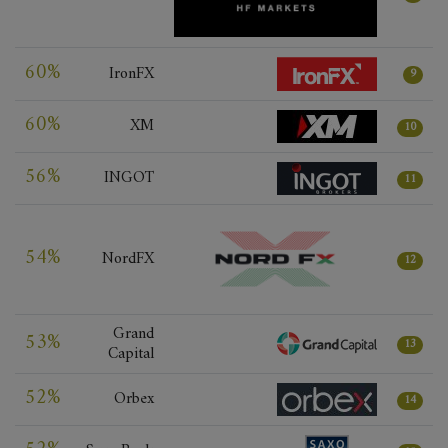
60%
IronFX
9
60%
XM
10
56%
INGOT
11
54%
NordFX
12
Grand
53%
13
Capital
52%
Orbex
14