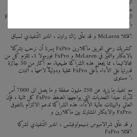
الإعلان عن اتفاقية رعاية لعدّة سنوات. ابتداء من سباق موناكو
Grand Prix 24-27 مايو ، سيضم مكلارين MCL33 علامة
FxPro التجارية ، مما يسلط الضوء على مكانة الشركة بصفتها الوسيط
الأول في العالم.
و قد علّق زاك براون ، المدير التّنفيذي لسباق McLaren قائلا":
"يسرنا أن نرحب بشركة FxPro كشريك رسمي لفريق ماكلارين
فورمولا 1. تلتزم كل من FxPro و McLaren بالابتكار والتميز في
مجالاتهما ، مما يجعل هذه الشراكة طبيعية. مع أكثر من 50 جائزة
محلية ودولية لاسمها ، أثبتت FxPro قدرتها على الأداء بأعلى
مستوى ".
مع تنفيذ ما يزيد عن 250 مليون صفقة و ما يصل الى 7000 أمر
كل ثانية ، فإن FxPro تدرك جيدًا التّحديات التي يواجهها الضغط
العالي والبيئات عالية الأداء. هذه الشراكة تدعم الالتزام بالتفوق
والابتكار المشترك بين ماكلارين و FxPro.
و قد علّق شرالامبوس بسيمولوفيتس ، المدير التّنفيذي لشركة
FxPro قائلا":