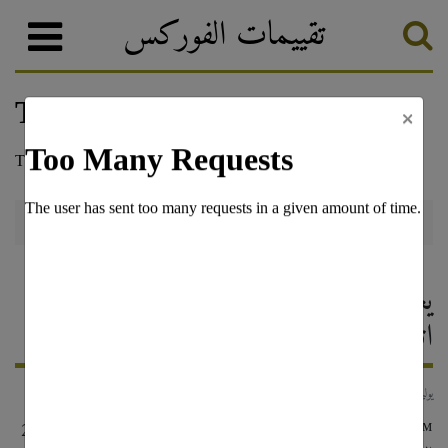
تقييمات الفوركس
×
أخبار الفوركس والترقيات
تصنيف الفوركس
FxPro و McLaren F1 ™ يعلنان
اتفاقية رعاية
1 يوليو, 2018
24 مايو 2018 ، لندن. يسرّ وسيط FxPro و McLaren F1 ™