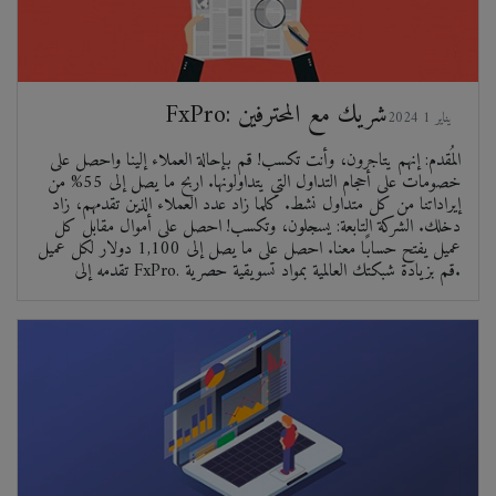
FxPro: شريك مع المحترفين
2024 يناير 1
المُقدم: إنهم يتاجرون، وأنت تكسب! قم بإحالة العملاء إلينا واحصل على
خصومات على أحجام التداول التي يتداولونها. اربح ما يصل إلى 55% من
إيراداتنا من كل متداول نشط. كلما زاد عدد العملاء الذين تقدمهم، زاد
دخلك. الشركة التابعة: يسجلون، وتكسب! احصل على أموال مقابل كل
عميل يفتح حسابًا معنا. احصل على ما يصل إلى 1,100 دولار لكل عميل
تقدمه إلى FxPro. قم بزيادة شبكتك العالمية بمواد تسويقية حصرية.