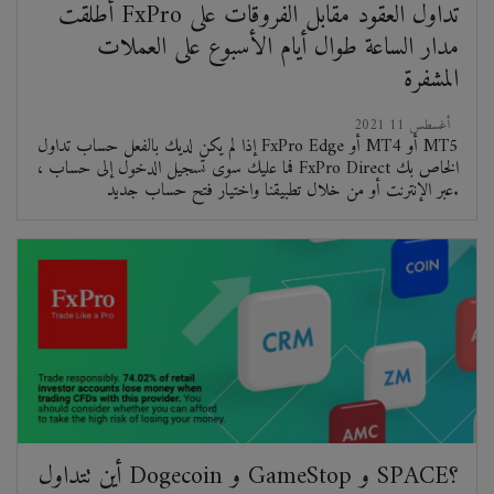
أطلقت FxPro تداول العقود مقابل الفروقات على
مدار الساعة طوال أيام الأسبوع على العملات
المشفرة
2021 أغسطس 11
إذا لم يكن لديك بالفعل حساب تداول FxPro Edge أو MT4 أو MT5
، فما عليك سوى تسجيل الدخول إلى حساب FxPro Direct الخاص بك
عبر الإنترنت أو من خلال تطبيقنا واختيار فتح حساب جديد.
أين تتداول Dogecoin و GameStop و SPACE؟