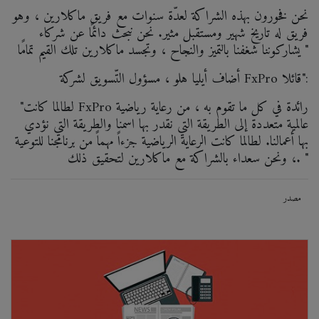
نحن فخورون بهذه الشراكة لعدّة سنوات مع فريق ماكلارين ، وهو
فريق له تاريخ شهير ومستقبل مثير. نحن نبحث دائمًا عن شركاء
يشاركوننا شغفنا بالتميز والنجاح ، وتجسد ماكلارين تلك القيم تمامًا "
أضاف أيليا هلو ، مسؤول التّسويق لشركة FxPro قائلا":
"لطالما كانت FxPro رائدة في كل ما تقوم به ، من رعاية رياضية
عالمية متعددة إلى الطريقة التي نقدر بها اسمنا والطريقة التي نؤدي
بها أعمالنا. لطالما كانت الرعاية الرياضية جزءاً مهماً من برنامجنا للتوعية
، ونحن سعداء بالشراكة مع ماكلارين لتحقيق ذلك. "
مصدر