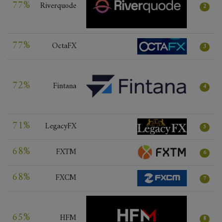
77%
Riverquode
2
77%
OctaFX
3
72%
Fintana
4
71%
LegacyFX
5
68%
FXTM
6
68%
FXCM
7
65%
HFM
8