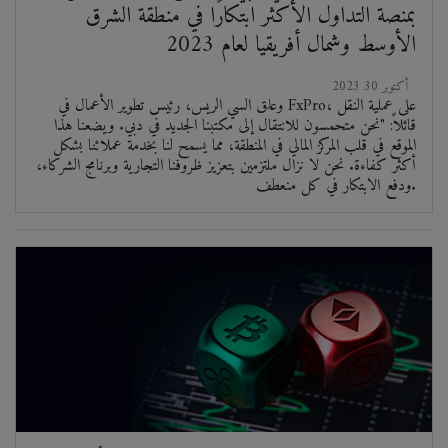
بمنصة التداول الأكثر ابتكارًا في منطقة الشرق
الأوسط وشمال أفريقيا لعام 2023
2023 أكتوبر 30
وعلق السي الريس، رئيس تطوير الأعمال في FxPro، على عملية النقل
قائلاً: "نحن متحمسون للانتقال إلى مكتبنا الجديد في دبي. ويضعنا هذا
الموقع في قلب المركز المالي في المنطقة، مما يسمح لنا بخدمة عملائنا بشكل
أكثر كفاءة. نحن لا نزال ملتزمين بتعزيز ظروفنا التجارية وبرنامج الشركاء،
ودفع الابتكار في كل منعطف.