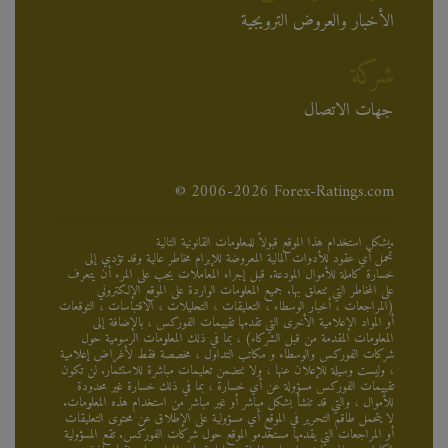
الأخبار والعروض الترويجية
شركة
جهات الاتصال
© 2006-2026 Forex-Ratings.com
يشكل استخدام هذا الموقع قبولاً للمعلومات القانونية التالية.
تحمل أي عقود للأدوات المالية المعروضة للإبرام مخاطر عالية وقد تؤدي إلى
خسارة كاملة للأموال المودعة. قبل إجراء المعاملات يجب على المرء أن يتعرف
على المخاطر التي تتعلق بها. جميع المعلومات الواردة على الموقع الإلكتروني
(المراجعات ، أخبار الوسطاء ، التعليقات ، التحليلات ، الاقتباسات ، التوقعات
أو المواد الإعلامية الأخرى التي تقدمها تقييمات الفوركس ، بالإضافة إلى
المعلومات المقدمة من قبل الشركاء) ، بما في ذلك المعلومات الرسومية حول
شركات الفوركس والوسطاء و مكاتب التداول ، مخصصة فقط لأغراض إعلامية
، وليست وسيلة للإعلان عنها ، ولا تتضمن تعليمات مباشرة للاستثمار. لن تكون
تقييمات الفوركس مسؤولة عن أي خسارة ، بما في ذلك خسارة غير محدودة
للأموال ، والتي قد تنشأ بشكل مباشر أو غير مباشر من استخدام هذه المعلومات.
لا يتحمل طاقم التحرير في الموقع أي مسؤولية على الإطلاق عن محتوى التعليقات
أو المراجعات التي يقدمها مستخدمو الموقع حول شركات الفوركس. تقع المسؤولية