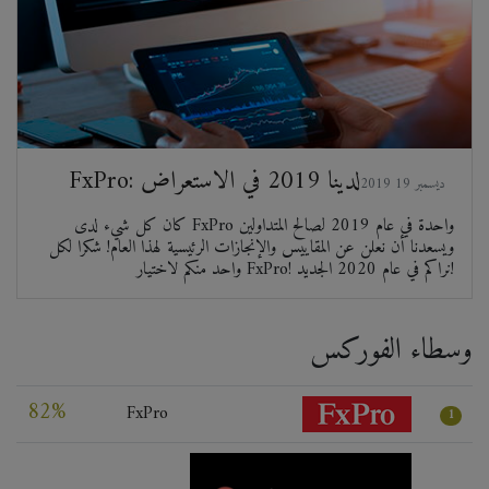
FxPro: لدينا 2019 في الاستعراض
2019 ديسمبر 19
كان كل شيء لدى FxPro واحدة في عام 2019 لصالح المتداولين
ويسعدنا أن نعلن عن المقاييس والإنجازات الرئيسية لهذا العام! شكرا لكل
واحد منكم لاختيار FxPro! نراكم في عام 2020 الجديد!
وسطاء الفوركس
82%
FxPro
1