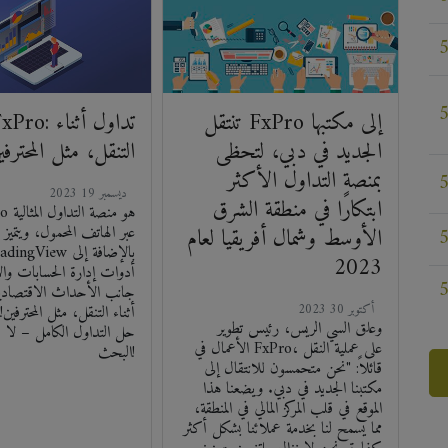
تنتقل FxPro إلى مكتبها
الجديد في دبي، لتحظى
التنقل، مثل المحترفي
بمنصة التداول الأكثر
2023 ديسمبر 19
ابتكارًا في منطقة الشرق
عبر الهاتف المحمول، ويتميز ب
الأوسط وشمال أفريقيا لعام
2023
أدوات إدارة الحسابات وال
جانب الأحداث الاقتصادية
2023 أكتوبر 30
أثناء التنقل، مثل المحترفين
وعلق السي الريس، رئيس تطوير
حل التداول الكامل – لا 
الأعمال في FxPro، على عملية النقل
البحث!
قائلاً: "نحن متحمسون للانتقال إلى
مكتبنا الجديد في دبي. ويضعنا هذا
الموقع في قلب المركز المالي في المنطقة،
مما يسمح لنا بخدمة عملائنا بشكل أكثر