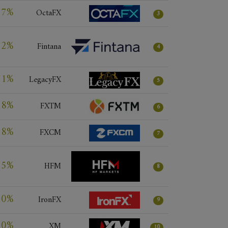
77%
OctaFX
3
72%
Fintana
4
71%
LegacyFX
5
68%
FXTM
6
68%
FXCM
7
65%
HFM
8
60%
IronFX
9
60%
XM
10