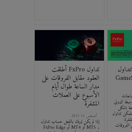
ول Dogecoin و
أطلقت FxPro تداول
العقود مقابل الفروقات على
مدار الساعة طوال أيام
الأسبوع على العملات
ياجات
ط الدولي FxPro
المشفرة
حة بشكل
لممكن تداول
2021 أغسطس 11
شفرة
إذا لم يكن لديك بالفعل حساب تداول
ل الفروقات
FxPro Edge أو MT4 أو MT5 ،