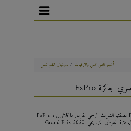
أخبار الفوركس والترقيات
تصنيف الفوركس
FxPro ، بصفتها الشريك الرسمي لفريق ماكلارين F1 ، تطلق السحب على جائزة الربيع. سيتم حجز 30 تذكرة إلى F1
Grand Prix 2020 في فيتنام بين العملاء الحاليين والجدد الذين يقومون بالإيداع خلال فترة العرض الترويجي: