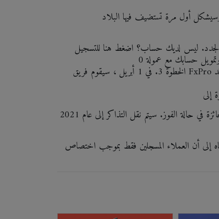
الخطوة 3. في 1 أبريل ، سيقوم فريق FxPro باختيار عشوائي لـ 30 فائزًا وإبلاغ جميع المشاركين بما إذا كانوا قد
يجب أن يكون لدى جميع المشاركين جواز سفر صالح للمطالبة بالجائزة في حالة الفوز. سيتم نقل التذاكر إلى عام 2021
العملاء المسجلين فقط بموجب اختصاص SCB يمكنهم المشاركة في السحب على