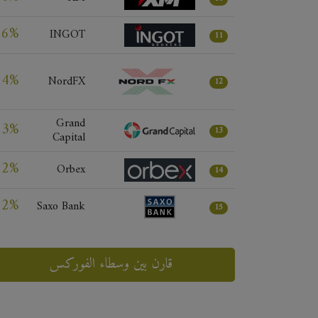
56%
INGOT
11
54%
NordFX
12
Grand
53%
13
Capital
52%
Orbex
14
52%
Saxo Bank
15
قارن بين وسطاء الفوركس