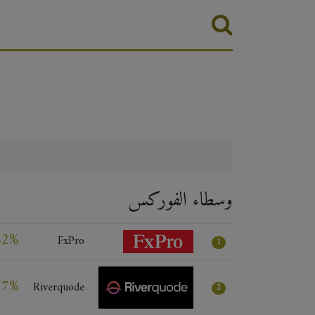
وسطاء الفوركس
82%
FxPro
1
77%
Riverquode
2