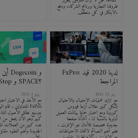
كفاءة. نحن لا نزال ملتزمين بتعزيز
ظروفنا التجارية وبرنامج الشركاء، ودفع
الابتكار في كل منعطف.
FxPro: لدينا 2020 قيد
أين تتدا
المراجعة
GameStop و SPACE؟
2021 يناير 25
2021 يوليو 5
مع تزايد عمليات الاحتيال والاحتيال
مع الأخذ في الاعتبار احت
بشكل كبير خلال أزمة فيروس
المتداولين ، قام الوسي
كورونا ومع اعتبار حماية بيانات العميل
بتوسيع نطاق الأصول المتا
أولوية بالنسبة لنا ، أنشأنا صفحة
كبير وهو الآن يجعل من ا
جديدة مخصصة للأمان عبر الإنترنت ،
عدد كبير من العملات الم
تضم أهم النصائح لاتخاذ الاحتياطات
الجديدة وأهم العقود مقاب
عبر الإنترنت ، بالإضافة إلى تفاصيل
للأسهم.