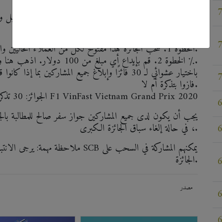
سيقام السباق على حلبة شارع هانوي في الفترة من 3-5 أبريل وسيشكل أول مرة تستضيف فيها البلاد.
كيفية المشاركة
الخطوة 1. سحب الجائزة هذا مفتوح لكل من العملاء الحاليين والجدد. ليس لديك حساب؟ اضغط هنا للتسجيل.
الخطوة 2. قم بإيداع أي مبلغ من 100 دولار. اذهب هنا وتمويل حسابك مع عمولة 0 ٪.
فازوا بتذكرة أم لا.
الجوائز: 30 تذكرة إلى F1 VinFast Vietnam Grand Prix 2020
، في حالة إلغاء سباق الجائزة الكبرى.
ملاحظة مهمة: يرجى الانتباه إلى أن 
الجائزة.
مصدر