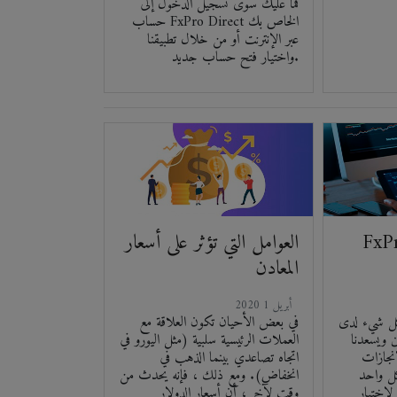
فما عليك سوى تسجيل الدخول إلى
حساب FxPro Direct الخاص بك
عبر الإنترنت أو من خلال تطبيقنا
واختيار فتح حساب جديد.
ينا 2019 في
العوامل التي تؤثر على أسعار
المعادن
2020 أبريل 1
لدى FxPro واحدة في
في بعض الأحيان تكون العلاقة مع
اولين ويسعدنا
العملات الرئيسية سلبية (مثل اليورو في
نجازات
اتجاه تصاعدي بينما الذهب في
لكل واحد
انخفاض). ومع ذلك ، فإنه يحدث من
ر FxPro! نراكم في عام
وقت لآخر ، أن أسعار الدولار