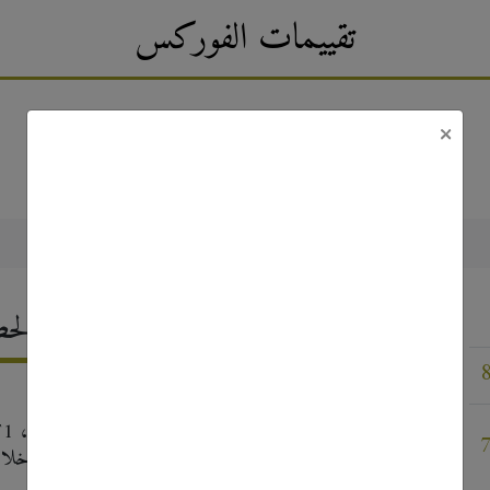
تقييمات الفوركس
×
FxPro تطلق السحب الحصري لجائزة Grand Prix 2020
2 مارس, 2020
01/03 - 31/03.