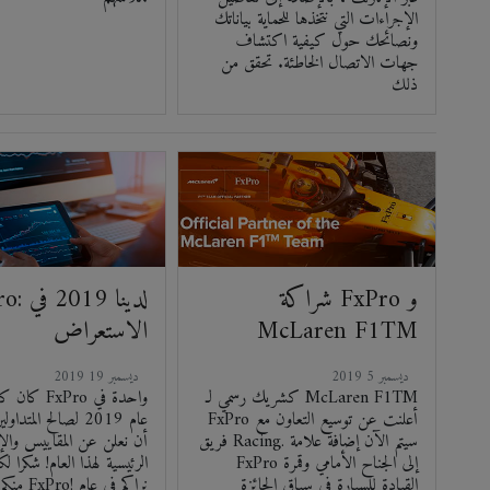
الإجراءات التي نتخذها للحماية بياناتك
ونصائحك حول كيفية اكتشاف
جهات الاتصال الخاطئة. تحقق من
ذلك
شراكة FxPro و
FxPro: لد
McLaren F1TM
الاستعراض
2019 ديسمبر 5
2019 ديسمبر 19
كشريك رسمي لـ McLaren F1TM
كان كل شيء 
FxPro أعلنت عن توسيع التعاون مع
عام 2019 لصالح المتد
فريق Racing. سيتم الآن إضافة علامة
أن نعلن عن المقاييس والإ
FxPro إلى الجناح الأمامي وقمرة
الرئيسية لهذا العام! شكرا 
القيادة للسيارة في سباق الجائزة
منكم لاختيا