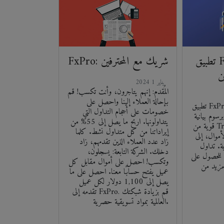
تطبيق FxPro: تداول أثناء
FxPro: شريك مع المحترفين
ن
2024 يناير 1
المُقدم: إنهم يتاجرون، وأنت تكسب! قم
بإحالة العملاء إلينا واحصل على
تطبيق FxPro هو منصة التداول المثالية
خصومات على أحجام التداول التي
رسوم بيانية
يتداولونها. اربح ما يصل إلى 55% من
قوية من TradingView بالإضافة إلى
إيراداتنا من كل متداول نشط. كلما
أموال، إلى
زاد عدد العملاء الذين تقدمهم، زاد
. تداول
دخلك. الشركة التابعة: يسجلون،
! للحصول على
وتكسب! احصل على أموال مقابل كل
مزيد من
عميل يفتح حسابًا معنا. احصل على ما
يصل إلى 1,100 دولار لكل عميل
تقدمه إلى FxPro. قم بزيادة شبكتك
العالمية بمواد تسويقية حصرية.