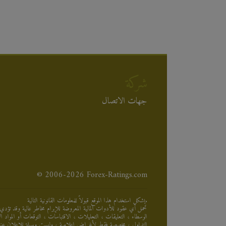
شركة
جهات الاتصال
© 2006-2026 Forex-Ratings.com
يشكل استخدام هذا الموقع قبولاً للمعلومات القانونية التالية.
تحمل أي عقود للأدوات المالية المعروضة للإبرام مخاطر عالية وقد تؤدي 
الوسطاء ، التعليقات ، التحليلات ، الاقتباسات ، التوقعات أو المواد
التداول ، مخصصة فقط لأغراض إعلامية ، وليست وسيلة للإعلان عنها 