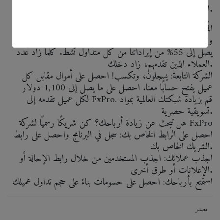
الشركاء لدينا.
المُقدم: إنهم يتاجرون، وأنت تكسب! قم بإحالة العملاء إلينا
واحصل على خصومات على أحجام التداول التي يتداولونها. اربح ما
يصل إلى 55% من إيراداتنا من كل متداول نشط. كلما زاد عدد
العملاء الذين تقدمهم، زاد دخلك.
الشركة التابعة: يسجلون، وتكسب! احصل على أموال مقابل كل
عميل يفتح حسابًا معنا. احصل على ما يصل إلى 1,100 دولار
لكل عميل تقدمه إلى FxPro. قم بزيادة شبكتك العالمية بمواد
تسويقية حصرية.
هل تبحث عن زيادة أرباحك؟ كن شريكًا رسميًا لشركة FxPro
احصل على الرابط الخاص بك: سجل في البرنامج واحصل على رابط
الشريك الخاص بك.
اجذب عملائك: اجذب المستخدمين من خلال رابط الإحالة أو
الإعلانات أو طرق أخرى.
استمتع بأرباحك: احصل على حسومات بناءً على حجم تداول عميلك
مصدر