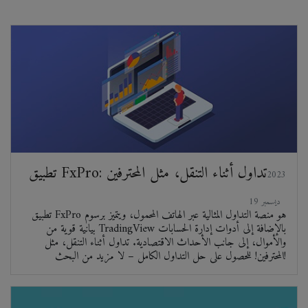
تطبيق FxPro: تداول أثناء التنقل، مثل المحترفين
2023
ديسمبر 19
تطبيق FxPro هو منصة التداول المثالية عبر الهاتف المحمول، ويتميز برسوم
بيانية قوية من TradingView بالإضافة إلى أدوات إدارة الحسابات
والأموال، إلى جانب الأحداث الاقتصادية. تداول أثناء التنقل، مثل
المحترفين! للحصول على حل التداول الكامل – لا مزيد من البحث!