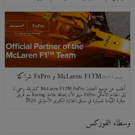
شراكة FxPro و McLaren F1TM
2019 ديسمبر 5
كشريك رسمي لـ McLaren F1TM FxPro أعلنت عن توسيع التعاون
مع فريق Racing. سيتم الآن إضافة علامة FxPro إلى الجناح الأمامي
وقمرة القيادة للسيارة في سباق الجائزة الكبرى الأسترالي 2020.
وسطاء الفوركس