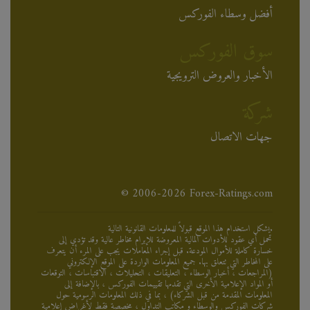
أفضل وسطاء الفوركس
سوق الفوركس
الأخبار والعروض الترويجية
شركة
جهات الاتصال
© 2006-2026 Forex-Ratings.com
يشكل استخدام هذا الموقع قبولاً للمعلومات القانونية التالية.
تحمل أي عقود للأدوات المالية المعروضة للإبرام مخاطر عالية وقد تؤدي إلى
خسارة كاملة للأموال المودعة. قبل إجراء المعاملات يجب على المرء أن يتعرف
على المخاطر التي تتعلق بها. جميع المعلومات الواردة على الموقع الإلكتروني
(المراجعات ، أخبار الوسطاء ، التعليقات ، التحليلات ، الاقتباسات ، التوقعات
أو المواد الإعلامية الأخرى التي تقدمها تقييمات الفوركس ، بالإضافة إلى
المعلومات المقدمة من قبل الشركاء) ، بما في ذلك المعلومات الرسومية حول
شركات الفوركس والوسطاء و مكاتب التداول ، مخصصة فقط لأغراض إعلامية