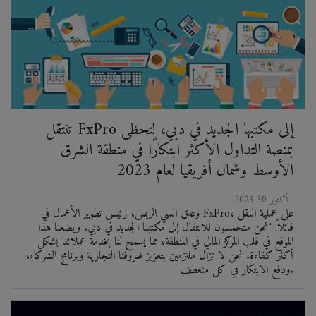
تنتقل FxPro إلى مكتبها الجديد في دبي، لتحظى
بمنصة التداول الأكثر ابتكارًا في منطقة الشرق
الأوسط وشمال أفريقيا لعام 2023
2023 أكتوبر 30
وعلق السي الريس، رئيس تطوير الأعمال في FxPro، على عملية النقل
قائلاً: "نحن متحمسون للانتقال إلى مكتبنا الجديد في دبي. ويضعنا هذا
الموقع في قلب المركز المالي في المنطقة، مما يسمح لنا بخدمة عملائنا بشكل
أكثر كفاءة. نحن لا نزال ملتزمين بتعزيز ظروفنا التجارية وبرنامج الشركاء،
ودفع الابتكار في كل منعطف.