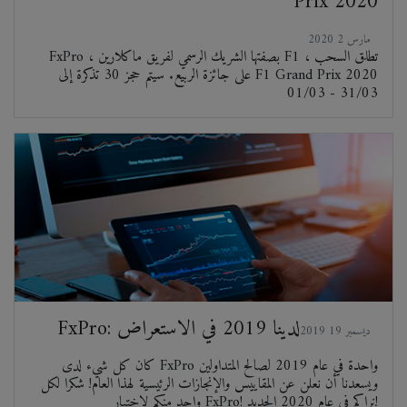
Prix 2020
2020 مارس 2
FxPro ، بصفتها الشريك الرسمي لفريق ماكلارين F1 ، تطلق السحب
على جائزة الربيع. سيتم حجز 30 تذكرة إلى F1 Grand Prix 2020
01/03 - 31/03
FxPro: لدينا 2019 في الاستعراض
2019 ديسمبر 19
كان كل شيء لدى FxPro واحدة في عام 2019 لصالح المتداولين
ويسعدنا أن نعلن عن المقاييس والإنجازات الرئيسية لهذا العام! شكرا لكل
واحد منكم لاختيار FxPro! نراكم في عام 2020 الجديد!