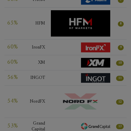
7
65%
HFM
8
60%
IronFX
9
60%
XM
10
56%
INGOT
11
54%
NordFX
12
Grand
53%
13
Capital