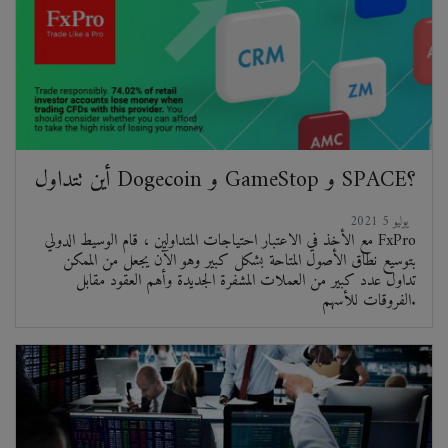
أين تتداول Dogecoin و GameStop و SPACE؟
2021 يوليو 5
مع الأخذ في الاعتبار احتياجات المتداولين ، قام الوسيط الدولي FxPro
بتوسيع نطاق الأصول المتاحة بشكل كبير وهو الآن يجعل من الممكن
تداول عدد كبير من العملات المشفرة الجديدة وأهم العقود مقابل
الفروقات للأسهم.