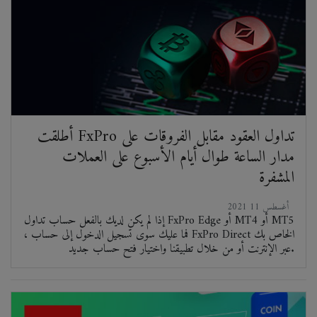
أطلقت FxPro تداول العقود مقابل الفروقات على
مدار الساعة طوال أيام الأسبوع على العملات
المشفرة
2021 أغسطس 11
إذا لم يكن لديك بالفعل حساب تداول FxPro Edge أو MT4 أو MT5
، فما عليك سوى تسجيل الدخول إلى حساب FxPro Direct الخاص بك
عبر الإنترنت أو من خلال تطبيقنا واختيار فتح حساب جديد.