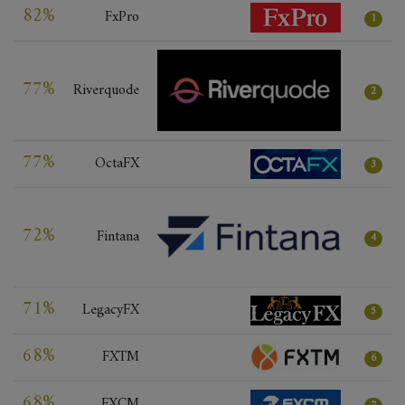
82%
FxPro
1
77%
Riverquode
2
77%
OctaFX
3
72%
Fintana
4
71%
LegacyFX
5
68%
FXTM
6
68%
FXCM