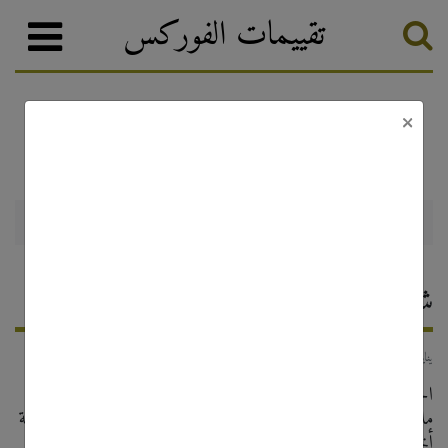
تقييمات الفوركس
×
أخبار الفوركس والترقيات
تصنيف الفوركس
FxPro: شريك مع المحترفين
1 يناير, 2024
احصل على ما يصل إلى 55% من إيرادات التوزيع، مع دفع 3
ملايين دولار لشركائنا شهريًا! كما نقدم أيضًا خطط شراكة مخصصة
أخرى يمكن مناقشتها بمزيد من التفاصيل مع مديري حسابات