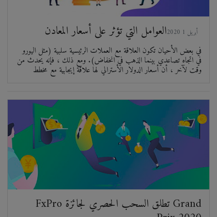
العوامل التي تؤثر على أسعار المعادن
2020 أبريل 1
في بعض الأحيان تكون العلاقة مع العملات الرئيسية سلبية (مثل اليورو
في اتجاه تصاعدي بينما الذهب في انخفاض). ومع ذلك ، فإنه يحدث من
وقت لآخر ، أن أسعار الدولار الأسترالي لها علاقة إيجابية مع مخطط
FxPro تطلق السحب الحصري لجائزة Grand