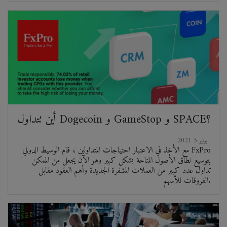
أين تتداول Dogecoin و GameStop و SPACE؟
2021 يوليو 5
مع الأخذ في الاعتبار احتياجات المتداولين ، قام الوسيط الدولي FxPro
بتوسيع نطاق الأصول المتاحة بشكل كبير وهو الآن يجعل من الممكن
تداول عدد كبير من العملات المشفرة الجديدة وأهم العقود مقابل
الفروقات للأسهم.