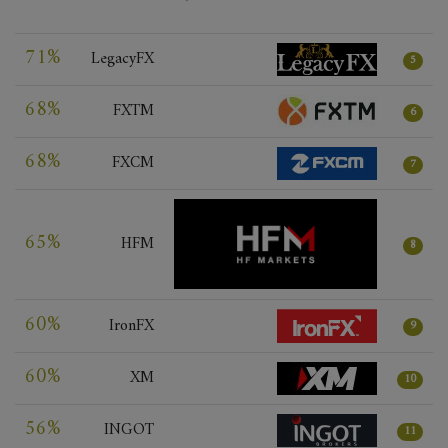
71%
LegacyFX
5
68%
FXTM
6
68%
FXCM
7
65%
HFM
8
60%
IronFX
9
60%
XM
10
56%
INGOT
11