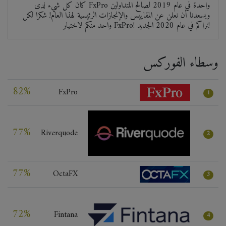
كان كل شيء لدى FxPro واحدة في عام 2019 لصالح المتداولين
ويسعدنا أن نعلن عن المقاييس والإنجازات الرئيسية لهذا العام! شكرا لكل
واحد منكم لاختيار FxPro! نراكم في عام 2020 الجديد!
وسطاء الفوركس
82%
FxPro
1
77%
Riverquode
2
77%
OctaFX
3
72%
Fintana
4