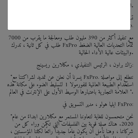
الأسترالي 2020.
تستمر هذه الشراكة التاريخية في دعم الالتزام بالتميز والابتكار
المشتركين بين ماكلارين و FxPro.
مع تنفيذ أكثر من 390 مليون طلب ومعالجة ما يقرب من 7000
طلب في كل ثانية ، تدرك FxPro تمامًا التحديات العالية الضغط
والبيئات عالية الأداء الحالية.
زاك براون ، الرئيس التنفيذي ، مكلارين ريسينج:
"يسرنا أن نعلن عن تمديد لشراكتنا مع FxPro. نتطلع إلى مواصلة
استخدام الطبيعة العالمية للفورمولا 1 لتسليط الضوء على مكانة هذه
العلامة التجارية باعتبارها الوسيط الأول على الإنترنت في العالم ".
ايليا هولو ، مدير التسويق في FxPro:
"نحن متحمسون للغاية لتعاوننا المستمر مع مكلارين ابتداءً من عام
2020. هناك صلة قوية بين الفلسفات التي تكمن وراء كل من
شركاتنا ، وهنا نأمل أن يكون عامًا جديدًا رائعًا لكلتا المؤسستين ،