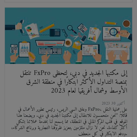
تنتقل FxPro إلى مكتبها الجديد في دبي، لتحظى
بمنصة التداول الأكثر ابتكارًا في منطقة الشرق
الأوسط وشمال أفريقيا لعام 2023
2023 أكتوبر 30
وعلق السي الريس، رئيس تطوير الأعمال في FxPro، على عملية النقل
قائلاً: "نحن متحمسون للانتقال إلى مكتبنا الجديد في دبي. ويضعنا هذا
الموقع في قلب المركز المالي في المنطقة، مما يسمح لنا بخدمة عملائنا بشكل
أكثر كفاءة. نحن لا نزال ملتزمين بتعزيز ظروفنا التجارية وبرنامج الشركاء،
ودفع الابتكار في كل منعطف.