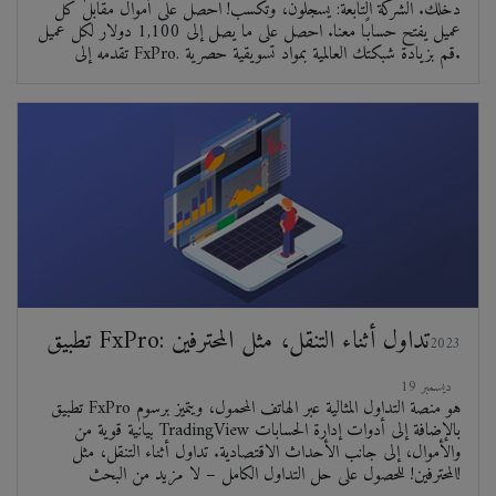
دخلك. الشركة التابعة: يسجلون، وتكسب! احصل على أموال مقابل كل
عميل يفتح حسابًا معنا. احصل على ما يصل إلى 1,100 دولار لكل عميل
تقدمه إلى FxPro. قم بزيادة شبكتك العالمية بمواد تسويقية حصرية.
تطبيق FxPro: تداول أثناء التنقل، مثل المحترفين
2023
ديسمبر 19
تطبيق FxPro هو منصة التداول المثالية عبر الهاتف المحمول، ويتميز برسوم
بيانية قوية من TradingView بالإضافة إلى أدوات إدارة الحسابات
والأموال، إلى جانب الأحداث الاقتصادية. تداول أثناء التنقل، مثل
المحترفين! للحصول على حل التداول الكامل – لا مزيد من البحث!