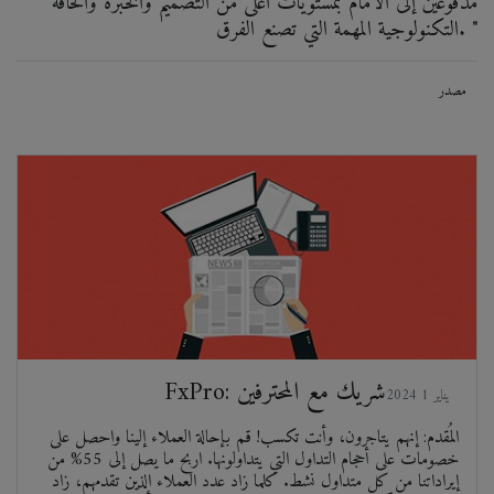
مدفوعين إلى الأمام بمستويات أعلى من التصميم والخبرة والحافة
التكنولوجية المهمة التي تصنع الفرق. "
مصدر
FxPro: شريك مع المحترفين
2024 يناير 1
المُقدم: إنهم يتاجرون، وأنت تكسب! قم بإحالة العملاء إلينا واحصل على
خصومات على أحجام التداول التي يتداولونها. اربح ما يصل إلى 55% من
إيراداتنا من كل متداول نشط. كلما زاد عدد العملاء الذين تقدمهم، زاد