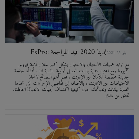
FxPro: لدينا 2020 قيد المراجعة
2021 يناير 25
مع تزايد عمليات الاحتيال والاحتيال بشكل كبير خلال أزمة فيروس
كورونا ومع اعتبار حماية بيانات العميل أولوية بالنسبة لنا ، أنشأنا صفحة
جديدة مخصصة للأمان عبر الإنترنت ، تضم أهم النصائح لاتخاذ
الاحتياطات عبر الإنترنت ، بالإضافة إلى تفاصيل الإجراءات التي نتخذها
للحماية بياناتك ونصائحك حول كيفية اكتشاف جهات الاتصال الخاطئة.
تحقق من ذلك