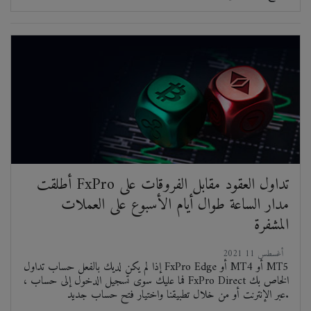
أطلقت FxPro تداول العقود مقابل الفروقات على
مدار الساعة طوال أيام الأسبوع على العملات
المشفرة
2021 أغسطس 11
إذا لم يكن لديك بالفعل حساب تداول FxPro Edge أو MT4 أو MT5
، فما عليك سوى تسجيل الدخول إلى حساب FxPro Direct الخاص بك
عبر الإنترنت أو من خلال تطبيقنا واختيار فتح حساب جديد.