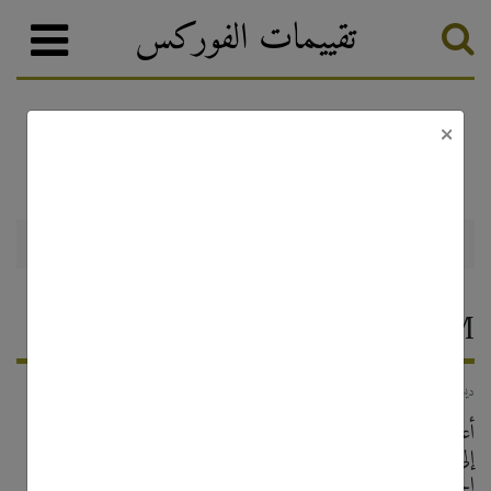
تقييمات الفوركس
×
أخبار الفوركس والترقيات
تصنيف الفوركس
شراكة FxPro و McLaren F1TM
5 ديسمبر, 2019
كشريك رسمي لـ McLaren F1TM FxPro أعلنت عن توسيع
التعاون مع فريق Racing. سيتم الآن إضافة علامة FxPro إلى
الجناح الأمامي وقمرة القيادة للسيارة في سباق الجائزة الكبرى